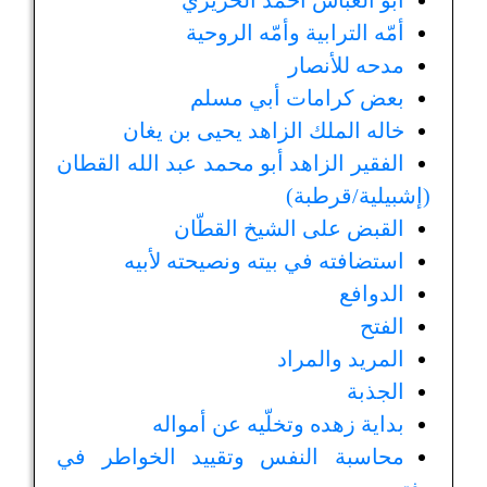
أبو العبّاس أحمد الحريري
أمّه الترابية وأمّه الروحية
مدحه للأنصار
بعض كرامات أبي مسلم
خاله الملك الزاهد يحيى بن يغان
الفقير الزاهد أبو محمد عبد الله القطان
(إشبيلية/قرطبة)
القبض على الشيخ القطّان
استضافته في بيته ونصيحته لأبيه
الدوافع
الفتح
المريد والمراد
الجذبة
بداية زهده وتخلّيه عن أمواله
محاسبة النفس وتقييد الخواطر في