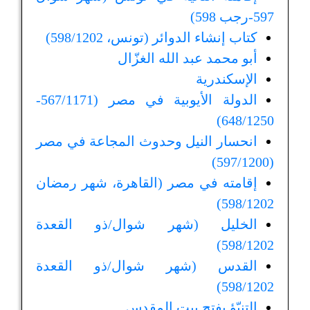
597-رجب 598)
كتاب إنشاء الدوائر (تونس، 598/1202)
أبو محمد عبد الله الغزّال
الإسكندرية
الدولة الأيوبية في مصر (567/1171-
648/1250)
انحسار النيل وحدوث المجاعة في مصر
(597/1200)
إقامته في مصر (القاهرة، شهر رمضان
598/1202)
الخليل (شهر شوال/ذو القعدة
598/1202)
القدس (شهر شوال/ذو القعدة
598/1202)
التنبّؤ بفتح بيت المقدس