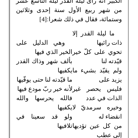
الكبير أنه رأى ليلة القدر ليلة التاسع عشر
من شهر ربيع الأول سنة إحدى وثلاثين
وستمائة، فقال في ذلك شعرا:[4]
ما ليلة القدر إلا
ذات رائيها
وهي الدليل على
تحوي على كلّ خير
الخير الذي فيها
قيّدته لنا
بألف شهر وذاك القدر
ولم يقيّد بشيء ما
يكفيها
يزيد على
ما قيّدته لنا حتى يوفّيها
فليس يحصر غير
لأنه خير ربّ مودع فيها
الذات في عدد
فالله يحرسها والله
وخيره سرمديّ لا
يكفيها
انقضاء له
ولو قد سعينا في
من كل عين تؤديها
تلافيها
إلى عطب