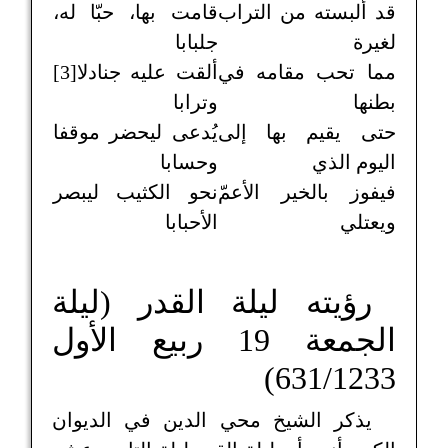
قد ألبسته من التراب
قامت بها، حبّا له،
لغيرة
جلبابا
مما تحب مقامه في
ألقت عليه جنادلا[3]
بطنها
وترابا
حتى يقيم بها إلى
يُدعى ليحضر موقفا
اليوم الذي
وحسابا
فيفوز بالخير الأعمّ
نحو الكثيب ليبصر
ويعتلي
الأحبابا
رؤيته ليلة القدر (ليلة
الجمعة 19 ربيع الأول
631/1233)
يذكر الشيخ محي الدين في الديوان