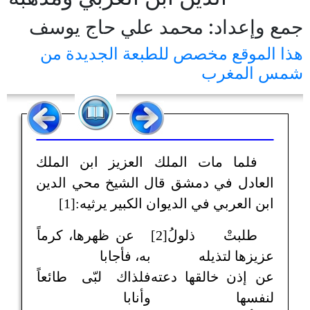
جمع وإعداد: محمد علي حاج يوسف
هذا الموقع مخصص للطبعة الجديدة من
شمس المغرب
فلما مات الملك العزيز ابن الملك
العادل في دمشق قال الشيخ محي الدين
ابن العربي في الديوان الكبير يرثيه:[1]
طلبتْ ذلولُ[2]
عن ظهرها، كرماً
عزيزها لتذيله
به، فأجابا
عن إذن خالقها دعته
فلذاك لبّى طائعاً
لنفسها
وأنابا