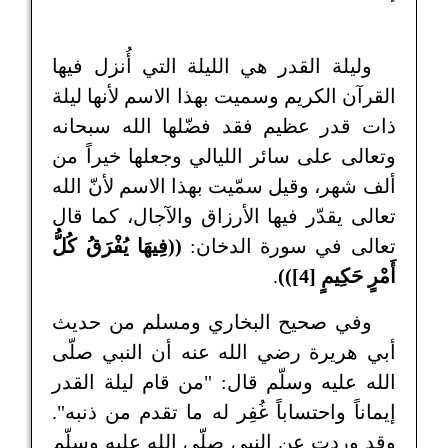
وليلة القدر هي الليلة التي أُنزل فيها
القرآن الكريم وسميت بهذا الاسم لأنها ليلة
ذات قدر عظيم فقد فضّلها الله سبحانه
وتعالى على سائر الليالي وجعلها خيراً من
ألف شهر، وقيل سمّيت بهذا الاسم لأنّ الله
تعالى يقدّر فيها الأرزاق والآجال، كما قال
تعالى في سورة الدخان:
((فِيهَا يُفْرَقُ كُلُّ
أَمْرٍ حَكِيمٍ [4]))
.
وفي صحيح البخاري ومسلم من حديث
أبي هريرة رضي الله عنه أن النبي صلّى
الله عليه وسلّم قال: "من قام ليلة القدر
إيماناً واحتساباً غُفِر له ما تقدم من ذنبه".
وقد وردت عن النبي صلّى الله عليه وسلّم