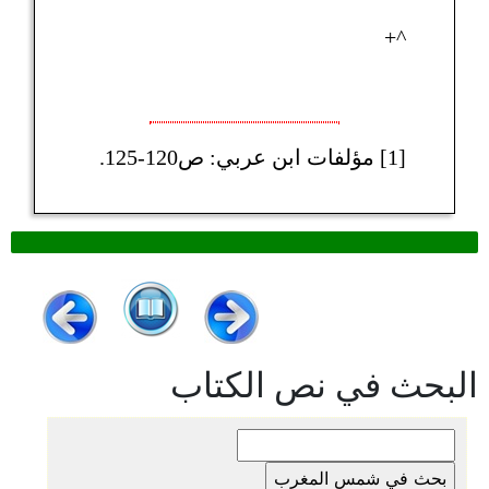
^+
[1] مؤلفات ابن عربي: ص120-125.
البحث في نص الكتاب