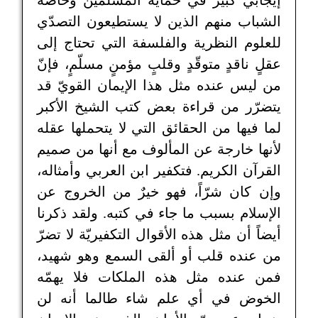
إيجابي كبير في حماية المسلمين وخاصة
الشباب منهم الذين لا يستطيعون التصدّي
للعلوم النظرية والفلسفة التي تحتاج إلى
عقلٍ ناقدٍ متوقّدٍ وقلبٍ مؤمنٍ مسلّمٍ، فإنّ
من ليس عنده مثل هذا الإيمان القويّ قد
يتضرّر من قراءة بعض كتب الشيخ الأكبر
لما فيها من الحقائق التي لا يتحملها عقله
لأنها خارجة عن المألوف مع أنها من صميم
القرآن الكريم. فتكفير ابن العربي وأمثاله،
وإن كان شرّاً، فهو خيرٌ من الخروج عن
الإسلام بسبب ما جاء في كتبه. ولقد ذكرنا
أيضاً أن مثل هذه الأقوال التكفيريّة لا تضرّ
من عنده قلب أو ألقى السمع وهو شهيد،
فمن عنده مثل هذه الملكات فلا يهمّه
الخوض في أي علم شاء طالما أنه لن