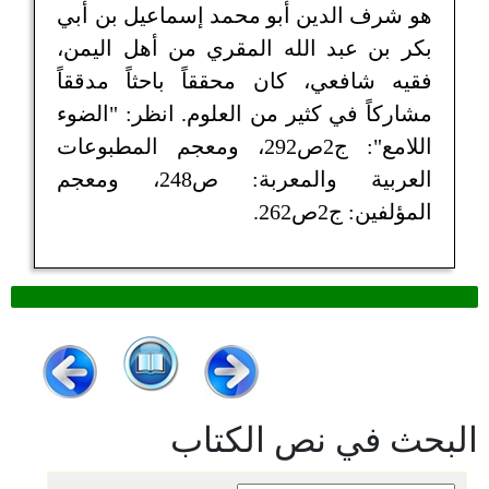
هو شرف الدين أبو محمد إسماعيل بن أبي
بكر بن عبد الله المقري من أهل اليمن،
فقيه شافعي، كان محققاً باحثاً مدققاً
مشاركاً في كثير من العلوم. انظر: "الضوء
اللامع": ج2ص292، ومعجم المطبوعات
العربية والمعربة: ص248، ومعجم
المؤلفين: ج2ص262.
البحث في نص الكتاب