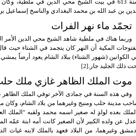
سنة 613 في بيت الشيخ محي الدين في ملطية، وك
دين بن عبد الله بن محمد البغدادي والناسخ إسماعيل بن
تجمّد ماء نهر الفرات
وربما هناك في ملطية شاهد الشيخ محي الدين الأمر الذ
فتوحات المكية أن النهر كان يتجمد في الشتاء حيث قا
 الكوانين (شهور الشتاء) ببلاد الشام يعود أرضاً يمشي
ت ذلك الجليد جار.[2]
موت الملك الظاهر غازي ملك حلب (حلب، 
وفي هذه السنة في جمادى الآخر توفي الملك الظاهر 
حب مدينة حلب ومنبج وغيرهما من بلاد الشام، وكان مرض
لملك بعده لولدٍ له صغير اسمه محمد ولقبه "الملك ال
دل عن ولده الكبير لأن الصغير كانت أمه ابنة عمّه ا
مشق وغيرهما، من البلاد فعهد بالملك لابنه غياث الدي