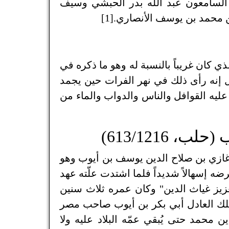
ان السامعون عبد الله بدر الحبشي وسيف
 محمد بن يوسف الأنصاري.[1]
ي كان غريباً بالنسبة له وهو ما ذكره في
ل إنه رأى ذلك في نهر الفرات حين يجمد
 عليه القوافل والناس والدواب والماء من
613/1216)
غازي بن صلاح الدين يوسف بن أيوب وهو
ه إسهالاً شديداً فلما اشتدت علّته عهد
عزيز غياث الدين" وكان عمره ثلاث سنين
لملك العادل أبي بكر بن أيوب صاحب مصر
ن محمد حتى يُبقي عمّه البلاد عليه ولا