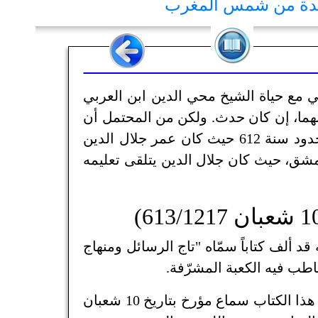
يدة من شمس المغرب
ي مع حياة الشيخ محي الدين ابن العربي
نهما، إن كان حدث. ولكن من المحتمل أن
يكون مثل هذا اللقاء حدث في ملطية أو في قونية في حدود سنة 612 حيث كان عمر جلال الدين
دمشق، حيث كان جلال الدين يتلقى تعليمه
د ألف كتاباً سمّاه "تاج الرسائل ومنهاج
فمن السماعات التي وجدها الدكتور عثمان يحيى على هذا الكتاب سماع مؤرخ بتاريخ 10 شعبان