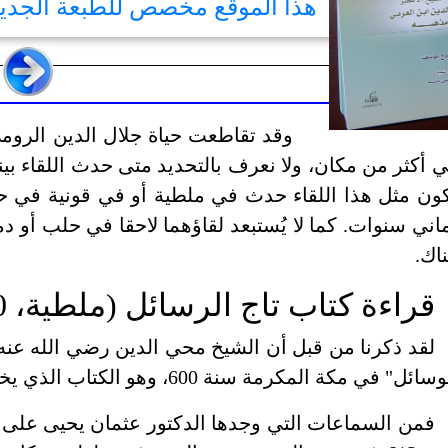
هذا الموقع مخصص للطبعة الجد
وقد تقاطعت حياة جلال الدين الروم
 أكثر من مكان، ولا نعرف بالتحديد متى حدث اللقاء بي
اني سنوات. كما لا يُستبعد لقاؤهما لاحقا في حلب أو 
اك.
قراءة كتاب تاج الرسائل (ملطية، 10 شعبان 613/1217)
لقد ذكرنا من قبل أن الشيخ محي الدين رضي الله عنه ق
ائل" في مكة المكرمة سنة 600، وهو الكتاب الذي يخاطب فيه الكعبة المشرّفة.