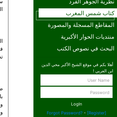
نظرية الجوهر الفرد
ال
كتاب شمس المغرب
المقاطع المسجلة والمصورة
منتديات الحوار الأكبرية
ال
البحث في نصوص الكتب
في
تح
أهلا بكم في موقع الشيخ الأكبر محي الدين
ابن العربي !
صا
با
وع
ود
Forgot Password?
-
[Register]