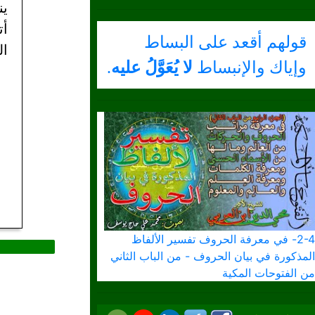
أت
قولهم أقعد على البساط
ال
وإياك والإنبساط
لا يُعَوَّلُ عليه
.
2-4- في معرفة الحروف تفسير الألفاظ
المذكورة في بيان الحروف - من الباب الثاني
من الفتوحات المكية