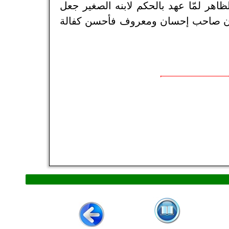
لملك الظاهر لمّا عهد بالحكم لابنه الصغير جعل
 وكان صاحب إحسان ومعروف فأحسن كفالة