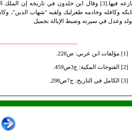
ينازعه فيها‏.‏[3] وقال ابن خلدون في تاريخه إن ا
ابكه وكافله وخادمه طغرلبك ولقبه "شهاب الدين‏"،‏
ولد وعدل في سيرته وضبط الإيالة بجميل
[1] مؤلفات ابن عربي: ص228.
[2] الفتوحات المكية: ج3ص459.
[3] الكامل في التاريخ: ج7ص298.