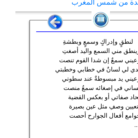
يدة من شمس المغرب
لنطقٍ وإدراكٍ وسمعٍ وبطشةِ
ينطق مني السمع واليد أصغتِ
عيني سمعٌ إن شدا القوم تنصت
دي لي لسانٌ في خطابي وخطبتي
عيني يد مبسوطةٌ عند سطوتي
ساني في إصغائه سمعُ منصت
حاد صفاتي أو بعكس القضية
تعيين وصفِ مثل عين بصيرة
وامع أفعال الجوارح أحصت
..