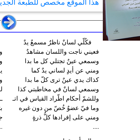
هذا الموقع مخصص للطبعة الجد
فكُلّي لسانٌ ناظرٌ مسمعٌ يدٌ
فعيني ناجت واللسان مشاهدٌ
و
وسمعي عينٌ تجتلي كل ما بدا
و
ومني عن أيدٍ لساني يدٌ كما
ي
كذاك يدي عينٌ ترى كلّ ما بدا
و
وسمعي لسانٌ في مخاطبتي كذا
ل
وللشمّ أحكام اطّراد القياس في اتـ
ـ
وما فيّ عضوٌ خُصّ من دون غيره
ب
ومني على إفرادها كلُّ ذرةٍ
ج
..
....