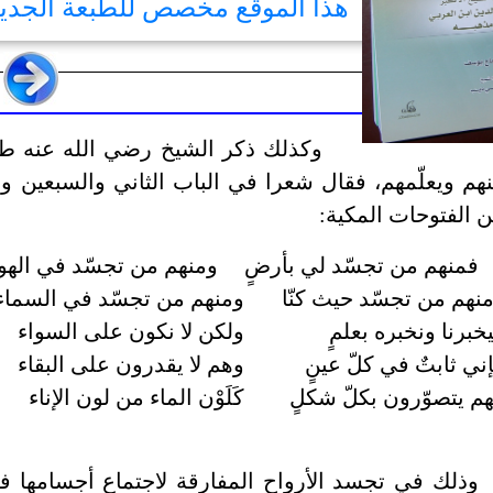
هذا الموقع مخصص للطبعة الجد
وكذلك ذكر الشيخ رضي الله عنه طرق
هم ويعلّمهم، فقال شعرا في الباب الثاني والسبعين و
 الفتوحات المكية:
فمنهم من تجسّد لي بأرضٍ
ومنهم من تجسّد في الهو
نهم من تجسّد حيث كنّا
ومنهم من تجسّد في السماء
خبرنا ونخبره بعلمٍ
ولكن لا نكون على السواء
ني ثابتٌ في كلّ عينٍ
وهم لا يقدرون على البقاء
م يتصوّرون بكلّ شكلٍ
كَلَوْن الماء من لون الإناء
وذلك في تجسد الأرواح المفارقة لاجتماع أجسامها في