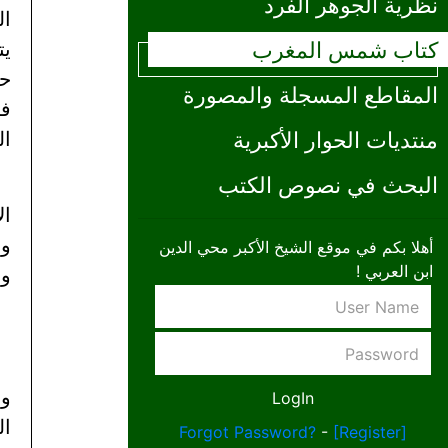
نظرية الجوهر الفرد
ال
كتاب شمس المغرب
يت
حس
المقاطع المسجلة والمصورة
فح
منتديات الحوار الأكبرية
ال
البحث في نصوص الكتب
ال
وأ
أهلا بكم في موقع الشيخ الأكبر محي الدين
ابن العربي !
وإ
وا
ال
Forgot Password?
-
[Register]