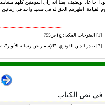
داً أخا عاد. ويضيف أيضاً أنه رأى المؤمنين كلهم مشاه
م القيامة، أظهرهم الحق له في صعيد واحد في زمانين 
[1] الفتوحات المكية: ج1ص755.
[2] صدر الدين القونوي، "الإسفار عن رسالة الأنوار"، ص102.
 في نص الكتاب