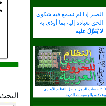
هو
يو
الصبر إذا لم تسمع فيه شكوى
الحق بعباده إليه بما أوذي به
لا يُعَوَّلُ عليه
.
2-0 حساب الجمل وأصل النظام الأبجدي
البحث
وعلاقته بالجسيمات الذرية