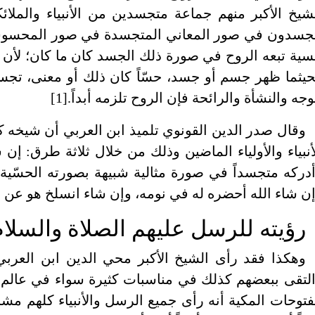
شيخ الأكبر منهم جماعة متجسدين من الأنبياء والملا
جسدون في صور المعاني المتجسدة في صور المحسوسا
ية تبعه الروح في صورة ذلك الجسد كان ما كان؛ لأن الأ
يثما ظهر جسم أو جسد، حسّاً كان ذلك أو معنى، ت
وجه والنشأة والرائحة فإن الروح تلزمه أبداً.[1]
وقال صدر الدين القونوي تلميذ ابن العربي أن شيخه ك
أنبياء والأولياء الماضين وذلك من خلال ثلاثة طرق: إن 
دركه متجسداً في صورة مثالية شبيهة بصورته الحسّية ا
ن شاء الله أحضره له في نومه، وإن شاء انسلخ هو عن هيك
رؤيته للرسل عليهم الصلاة والسلا
وهكذا فقد رأى الشيخ الأكبر محي الدين ابن العربي
لتقى ببعضهم كذلك في مناسبات كثيرة سواء في عالم ا
فتوحات المكية أنه رأى جميع الرسل والأنبياء كلهم 