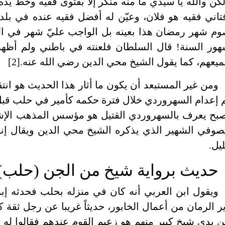
كن والله يا سيدي ما منه منكر إلا بفتوى فقيه وخطّ يده 
تاني فقيه هو فلان، وعيّن له أفضل فقيه عنده في بلد
م شهر رمضان هذا بعينه بل الواجب عليّ شهر في ال
ور السنة! قال السلطان فلعنته في باطني ولم أظهر 
يعهم، كما يقول الشيخ محي الدين رضي الله عنه.[2]
ومن غير المستبعد أن يكون ما أثار هذا الحديث هو انت
 إعدام السهروردي خلال فترة حكمه كأمير في حلب قبل
بح يعرف بالسهروردي القتيل هو مؤسس المذهب الإش
صوفي الشهير الذي يذكره الشيخ محي الدين ويقال إنه
يل.
حديث برواية شيخ من الجن (حلب)
ويقول ابن العربي أنه كان في منزله بحلب فحدثه إبر
ر الرمان من أعمال الخابور، حديثاً غريبا عن رجل ثقة 
ن يدي شيخ كبير منهم هو زعيم القوم عندهم فقالوا له 