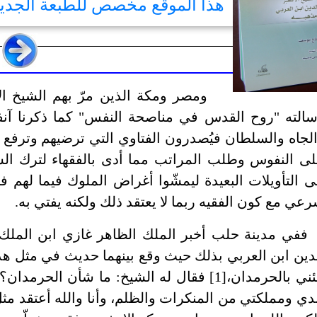
هذا الموقع مخصص للطبعة الجد
ومصر ومكة الذين مرّ بهم الشيخ ال
الته "روح القدس في مناصحة النفس" كما ذكرنا آنفا؛ ف
لجاه والسلطان فيُصدرون الفتاوي التي ترضيهم وترفع م
ى النفوس وطلب المراتب مما أدى بالفقهاء لترك الش
ى التأويلات البعيدة ليمشّوا أغراض الملوك فيما لهم 
عي مع كون الفقيه ربما لا يعتقد ذلك ولكنه يفتي به.
ففي مدينة حلب أخبر الملك الظاهر غازي ابن الملك 
دين ابن العربي بذلك حيث وقع بينهما حديث في مثل هذا 
جئني بالحرمدان،[1] فقال له الشيخ: ما شأن ا
دي ومملكتي من المنكرات والظلم، وأنا والله أعتقد مثل