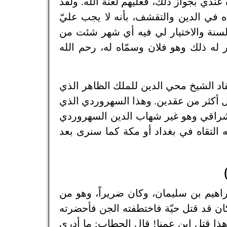
عندي بجواز ذلك، فعليهم لعنة الله. ولقد
ه في الدين والتقشف، بأنه لا يجب عليّ
سنة والاختيار لي فيه أي شهر شئت من
له ذلك وهو فلان وسمّاه له، رحم الله
قاد الشيخ محي الدين للملك الظاهر الذي
 أكثر من عقدين. وهذا السهروردي الذي
راقي وهو غير شهاب الدين السهروردي
 التقاه في بغداد أو مكة كما سنرى بعد
اهيم بن سليمان، وكان ضريراً، وهو من
كان قد قتل حيّة فاختطفته الجن فأحضرته
هذا قتل ابن عمنا! قال الحطاب: ما أدري