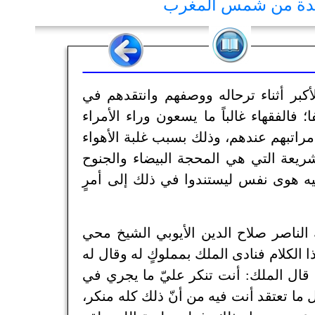
يدة من شمس المغرب
أكبر أثناء ترحاله ووصفهم وانتقدهم في
الفقهاء غالباً ما يسعون وراء الأمراء
راتبهم عندهم، وذلك بسبب غلبة الأهواء
ريعة التي هي المحجة البيضاء والجنوح
فيه هوى نفس ليستندوا في ذلك إلى أمرٍ
الناصر صلاح الدين الأيوبي الشيخ محي
الكلام فنادى الملك بمملوكٍ له وقال له
لحرمدان؟ قال الملك: أنت تنكر عليّ ما يجري في
 ما تعتقد أنت فيه من أنّ ذلك كله منكر،