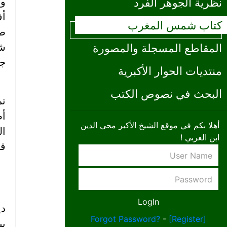
نظرية الجوهر الفرد
ول
أف
كتاب شمس المغرب
صو
المقاطع المسجلة والمصورة
شه
جم
منتديات الحوار الأكبرية
البحث في نصوص الكتب
تم
أص
أهلا بكم في موقع الشيخ الأكبر محي الدين
ال
ابن العربي !
قل
دي
Forgot Password?
-
[Register]
بي