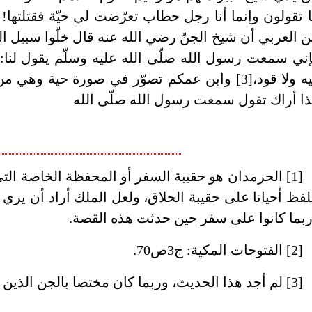
 تقولون وإنما أنا رجل حطاب تعرّضت لي حيّة فقتلتها!
ن العربي أن شيخ الجنّ رضي الله عنه قال خلّوا سبيل الر
ني سمعت رسول الله صلّى الله عليه وسلّم يقول لنا:
فيه ولا قود،[3] وابن عمكم تصوّر في صورة حية 
ا أراك تقول سمعت رسول الله صلّى الله
[1] الحرمدان هو حقيبة السفر أو المحفظة الخاصة الت
لفظ أحيانا على حقيبة الحلاق، ولعل الملك أراد أن يري
بما كانوا على سفر حين حدثت هذه القصة.
[2] الفتوحات المكية: ج3ص70.
[3] لم أجد هذا الحديث، وربما كان مختصا بالجن الذين لهم قدرة التحوّل بالصور.