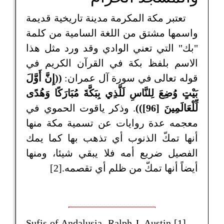
تعتبر مكة المكرمة مدينة تاريخية قديمة
واسمها مشتق من اللغة السامية من كلمة
"بك" التي تعني الوادي وقد ورد مثل هذا
الاسم بلفظ بكة في القرآن الكريم في
قوله تعالى في سورة آل عمران:
((إِنَّ أَوَّلَ
بَيْتٍ وُضِعَ لِلنَّاسِ لَلَّذِي بِبَكَّةَ مُبَارَكًا وَهُدًى
لِّلْعَالَمِينَ [96]))
. وذكر ياقوت الحموي في
معجمه عدة روايات عن تسمية مكة منها
أنها تمكّ الذنوب أي تذهب بها كما يمك
الفصيل ضريع أمه فلا يبقي شيئا، ومنها
أيضاً أنها تمكّ من ظلم أي تقصمه.[2]
[1] Sufis of Andalusia, Ralph J. Austin