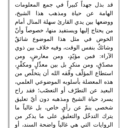
قد بذل جهداً كبيراً في جمع المعلومات
الهامة عن حياة ومذهب هذا الشيخ،
ووضعها بين يدي القارئ سهلة المنال أمام
من يحتاج إليها ويستفيد منها، خصوصاً وأنّ
الخوض في مثل هذا الموضوع شائقٌ
وشائكٌ بنفس الوقت، وفيه خلاف بين ذوي
الآراء: فمن مؤيّدٍ، ومن معارضٍ، ومن
مصدّقٍ، ومن منكرٍ بل بين معدِّلٍ ومكفِّرٍ،
استطاع المؤلّف وفّقه الله أن يتخلّص من
هذه المعضلة بأسلوبه الموضوعي العلمي،
البعيد عن التطرّف أو التعصّب؛ فقد راح
يسرد حياة الشيخ ومذهبه دون أيّ تعليق
شخصي ينمّ عن رأيٍ خاص، بل غالباً ما
يترك التدخّل والتعليق على ما يذكر من
الروايات التي هي غالباً واضحة السند، أو