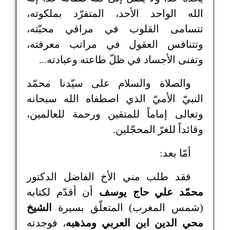
الله الواحد الأحد، المتفرّد بملكوته،
تتسامى القلوب في مراقي محبّته،
وتتنافس العقول في مراتب معرفته،
وتفنى الأجساد في ظلّ طاعته وعبادته...
والصلاة والسلام على سيّدنا محمّد
النبيّ الأميّ الذي اصطفاه الله سبحانه
وتعالى إماماً للمتقين ورحمة للعالمين،
وقائداً للغرّ المحجّلين.
أمّا بعد:
فقد طلب مني الأخ الفاضل الدكتور
محمّد علي حاج يوسف
أن أقدّم لكتابه
(شمس المغرب) المتعلّق بسيرة
الشيخ
محي الدين ابن العربي ومذهبه
، فوجدته