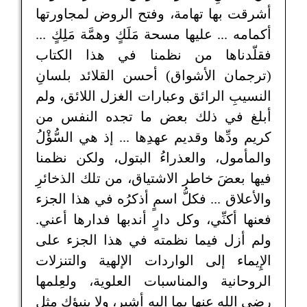
أشرقت بها تهامة، وفتح الروض لمجاورتها
أكمامه ... عليها مسحة مَلَكٍ وهمَّة مَلِكٍ ...
فقلّدناها من نظمنا في هذا الكتاب
(ترجمان الأشواق) أحسن القلائد بلسانِ
النسيبِ الرائق وعبارات الغزل اللائق، ولم
أبلغ في ذلك بعض ما تجده النفس من
كريم ودِّها وقديم عهدِها ... إذ هي السُّؤْلُ
والمأمول، والعذراءُ البتول، ولكن نظمنا
فيها بعضَ خاطر الاشتياق، من تلك الذخائرِ
والأعلاق ... فكلُّ اسمٍ أذكرُه في هذا الجزء
فعنها أكنِّي، وكل دارٍ أندبها فدارها أعني.
ولم أزل فيما نظمته في هذا الجزء على
الإِيماء إلى الواردات الإلهية والتنزلات
الروحانية والمناسبات العلوية، ولعِلمها
رضي الله عنها بما إليه أشير، ولا ينبؤك مثل