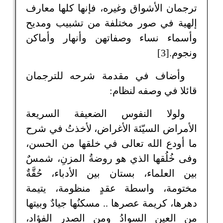
ترجمان الأشواق وغيره، فإنها كلها معارف
إلهية في صور مختلفة من تشبيب ومديح
وأسماء نساء وصفاتهن وأنهار وأماكن
ونجوم.[3]
وأضاف في مقدمة شرحه للترجمان
قائلا في وصفه لنظام:
ولولا النفوس الضعيفة السريعة
الأمراض السيّئة الأغراض، لأخذتُ في شرح
ما أودع الله تعالى في خلقها من الحسن،
وفى خُلُقها الذي هو روضةُ المزنِ، شمسٌ
بين العلماء، بستان بين الأدباء، حُقَّةٌ
مختومة، واسطة عقدٍ منظومة، يتيمة
دهرها، كريمة عصرها .. مسكنُها جيادٌ وبيتها
من العينِ السوادُ ومن الصدر الفؤاد،