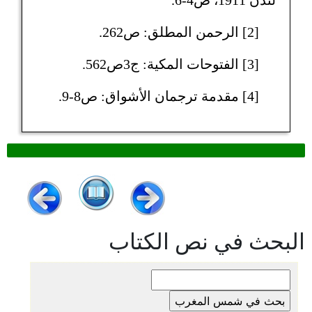
لندن 1911، ص4-6.
[2] الرحمن المطلق: ص262.
[3] الفتوحات المكية: ج3ص562.
[4] مقدمة ترجمان الأشواق: ص8-9.
البحث في نص الكتاب