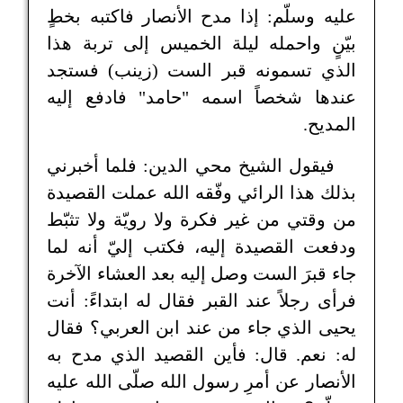
عليه وسلّم: إذا مدح الأنصار فاكتبه بخطٍ
بيّنٍ واحمله ليلة الخميس إلى تربة هذا
الذي تسمونه قبر الست (زينب) فستجد
عندها شخصاً اسمه "حامد" فادفع إليه
المديح.
فيقول الشيخ محي الدين: فلما أخبرني
بذلك هذا الرائي وفّقه الله عملت القصيدة
من وقتي من غير فكرة ولا رويّة ولا تثبّط
ودفعت القصيدة إليه، فكتب إليّ أنه لما
جاء قبرَ الست وصل إليه بعد العشاء الآخرة
فرأى رجلاً عند القبر فقال له ابتداءً: أنت
يحيى الذي جاء من عند ابن العربي؟ فقال
له: نعم. قال: فأين القصيد الذي مدح به
الأنصار عن أمرِ رسول الله صلّى الله عليه