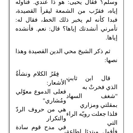
وسلّم؟ فقال يحيى: هو ذا عندي. فناوله
إياه، فقرّب من الشمعة ليقرأ القصيدة،
فبدا كأنه لم يخبر ذلك الخط، فقال له:
تأمرني أنشدتك إياها؟ قال: نعم. فأنشده
إياها.
ثم ذكر الشيخ محي الدين القصيدة وهذا
نصها:
فِقَرُ الكلام ونشأةُ
قال ابن ثابتٍ
الأشعار:
الذي فخرتْ به
فعلى الدموع معوّلي
"شغف السهاد
ومُشاري"
بمقلتي ومزاري
هي من حروف الردّ
فلذا جعلت رويّه الراء
والتكرار
التي
في مدح قوم سادة
فأقول مبتدئا لطاعة