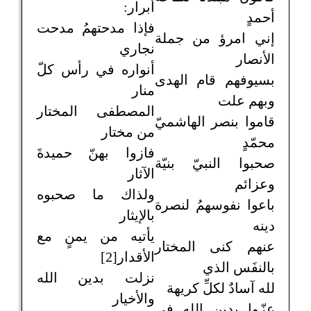
أبرار:
أحمدٍ
فإذا مدحتهمُ مدحت
إني امرؤ من جملة
نجاري
الأنصار
أنواره في رأس كلّ
بسيوفهم قام الهدى
منار
وبهم علت
المصطفى المختار
قاموا بنصر الهاشميّ
من مختار
محمّدٍ
فازوا بهنّ حميدةَ
صحبوا النبيّ بنيّة
الآثار
وعزائم
ولذاك ما صحبوه
باعوا نفوسهمُ لنصرة
بالإيثار
دينه
يأتيه من يمنٍ مع
عنهم كنى المختار
الأقدار[2]
بالنفَس الذي
نزلت بدين الله
لله آسادٌ لكلِّ كريهة
والأخيار
عزّوا بدين الله في