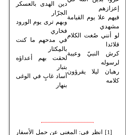
دين الهدى بالعسكر
إعزازهم
الجرّار
فيهم علا يوم القيامة
وبهم ترى يوم الورود
مشهدي
فخاري
لو أنني صُغت الكلام
في مدحهم ما كنت
قلائدا
بالمِكثار
كرش النبيّ وعيبة
لحقت بهم أعداؤه
لرسوله
بتبار
رهبان ليلا يقرؤون
آساد غابٍ في الوغى
كلامه
بنهار
[1] انظر في: المغني عن حمل الأسفار