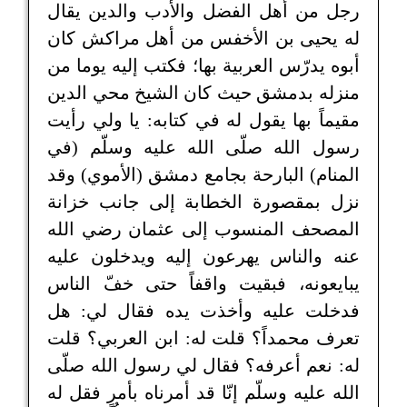
رجل من أهل الفضل والأدب والدين يقال
له يحيى بن الأخفس من أهل مراكش كان
أبوه يدرّس العربية بها؛ فكتب إليه يوما من
منزله بدمشق حيث كان الشيخ محي الدين
مقيماً بها يقول له في كتابه: يا ولي رأيت
رسول الله صلّى الله عليه وسلّم (في
المنام) البارحة بجامع دمشق (الأموي) وقد
نزل بمقصورة الخطابة إلى جانب خزانة
المصحف المنسوب إلى عثمان رضي الله
عنه والناس يهرعون إليه ويدخلون عليه
يبايعونه، فبقيت واقفاً حتى خفّ الناس
فدخلت عليه وأخذت يده فقال لي: هل
تعرف محمداً؟ قلت له: ابن العربي؟ قلت
له: نعم أعرفه؟ فقال لي رسول الله صلّى
الله عليه وسلّم إنّا قد أمرناه بأمرٍ فقل له