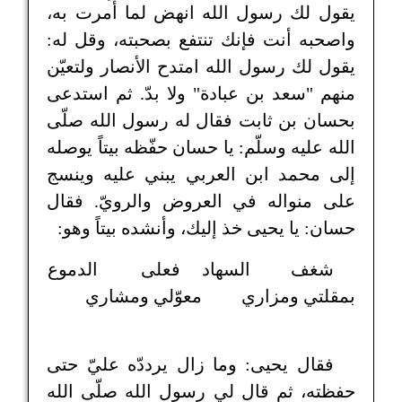
يقول لك رسول الله انهض لما أُمرت به،
واصحبه أنت فإنك تنتفع بصحبته، وقل له:
يقول لك رسول الله امتدح الأنصار ولتعيّن
منهم "سعد بن عبادة" ولا بدّ. ثم استدعى
بحسان بن ثابت فقال له رسول الله صلّى
الله عليه وسلّم: يا حسان حفّظه بيتاً يوصله
إلى محمد ابن العربي يبني عليه وينسج
على منواله في العروض والرويّ. فقال
حسان: يا يحيى خذ إليك، وأنشده بيتاً وهو:
شغف السهاد
فعلى الدموع
بمقلتي ومزاري
معوّلي ومشاري
فقال يحيى: وما زال يرددّه عليّ حتى
حفظته، ثم قال لي رسول الله صلّى الله