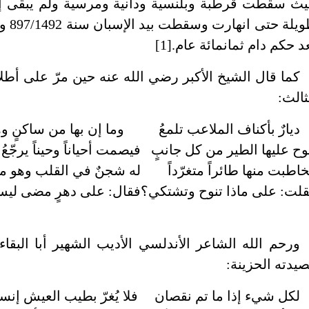
ث سقطت قرطبة وبلنسية ودانية ومرسية ولم يبقى إلا
طويل
د حكم دام ثمانمائة عام.[1]
كما قال الشيخ الأكبر رضي الله عنه حين مرّ على أط
ثالث:
ديارٌ بأكناف الملاعب تلمعُ
وما إن بها من ساكنٍ وه
وح عليها الطير من كل جانبٍ
فيصمت أحياناً وحيناً يرجّعُ
اطبت منها طائراً متغرّداً
له شجنٌ في القلب وهو مرو
لت: على ماذا تنوح وتشتكي؟
فقال: على دهرٍ مضى ليس
ورحم الله الشاعر الأندلسي الأديب الشهير أبا الب
يدته الحزينة:
لكل شيء إذا ما تم نقصان
فلا يُغرّ بطيب العيش إنسا