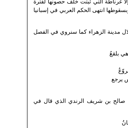
 غرناطة التي ثبتت خلف حصونها لفترة
ة حتى انهارت وسقطت بيد الإسبان سنة 897/1492 وبسقوطها انتهى الحكم العربي في إسبانيا
لال مدينة الزهراء كما سنروي في الفصل
ي بلقعُ
ّعُ
 يرجع
قاء صالح بن شريف الرندي الذي قال في
نُ