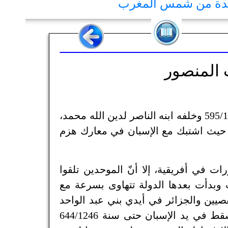
يدة من شمس المغرب
 المنصور
ولكن ما أن توفي أبو يوسف يعقوب المنصور سنة 595/1199 وخلفه ابنه الناصر لدين الله محمد،
 حيث اشتبك مع الإسبان في معارك هزم
ات في أفريقية، إلا أنّ الموحدين تلقوا
بدأت بعدها الدولة تتهاوى بسرعة مع
ين والجزائر في أيدي بني عبد الواحد
الزناتيون. فبعد معركة العقاب أخذت قواعد الأندلس تسقط في يد الإسبان حتى سنة 644/1246