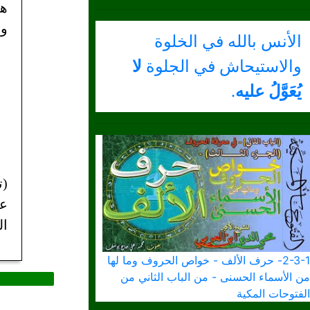
هي
وه
الأنس بالله في الخلوة
والاستيحاش في الجلوة
لا
يُعَوَّلُ عليه
.
عن
ال
2-3-1- حرف الألف - خواص الحروف وما لها
من الأسماء الحسنى - من الباب الثاني من
الفتوحات المكية