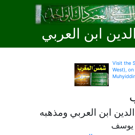
لدين ابن العربي
Visit the
West), on
Muhyiddin
لدين ابن العربي ومذهبه
 يوسف