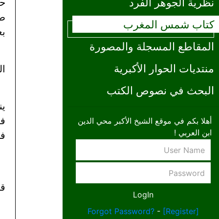
نظرية الجوهر الفرد
حي
كتاب شمس المغرب
بع
المقاطع المسجلة والمصورة
منتديات الحوار الأكبرية
ال
البحث في نصوص الكتب
ين
فخ
أهلا بكم في موقع الشيخ الأكبر محي الدين
ابن العربي !
فق
قص
Forgot Password?
-
[Register]