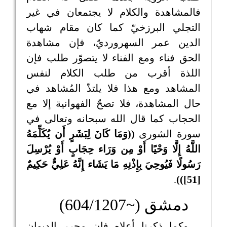
فالمشاهدة والكلام لا يجتمعان في غير
التجلي البرزخيّ كما كان مقام شهاب
الدين عمر السهرورديّ، فإن مشاهدة
الحق فناء ومع الفناء لا يتصوّر طلب فإن
اللذة أقرب من طلب الكلام لنفس
المشاهد ومع هذا فلا يلتذّ المُشاهد في
حال المشاهدة، فلا تصحّ الفهوانية إلا مع
الحجاب كما قال الله سبحانه وتعالى في
سورة الشورى
((وَمَا كَانَ لِبَشَرٍ أَن يُكَلِّمَهُ
اللَّهُ إِلَّا وَحْيًا أَوْ مِن وَرَاء حِجَابٍ أَوْ يُرْسِلَ
رَسُولًا فَيُوحِيَ بِإِذْنِهِ مَا يَشَاء إِنَّهُ عَلِيٌّ حَكِيمٌ
.
[51]))
دمشق (~604/1207)
وكما ذكرنا أعلاه فإن محرر الديوان