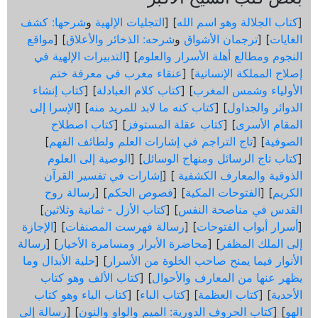
[
كتاب الجلالة وهو اسم الله
] [
التجليات الإلهية
و
شرحها: كشف
الغايات
] [
ترجمان الأشواق
و
شرحه: الذخائر والأعلاق
] [
مواقع
النجوم ومطالع أهلة الأسرار والعلوم
] [
التدبيرات الإلهية في
إصلاح المملكة الإنسانية
] [
عنقاء مغرب في معرفة ختم
الأولياء وشمس المغرب
] [
كتاب كلام العبادلة
] [
كتاب إنشاء
الدوائر والجداول
] [
كتاب كنه ما لابد للمريد منه
] [
الإسرا إلى
المقام الأسرى
] [
كتاب عقلة المستوفز
] [
كتاب اصطلاح
الصوفية
] [
تاج التراجم في إشارات العلم ولطائف الفهم
]
[
كتاب تاج الرسائل ومنهاج الوسائل
] [
الوصية إلى العلوم
الذوقية والمعارف الكشفية
] [
إشارات في تفسير القرآن
الكريم
] [
الفتوحات المكية
] [
فصوص الحكم
] [
رسالة روح
القدس في مناصحة النفس
] [
كتاب الأزل - ثمانية وثلاثين
]
[
أسرار أبواب الفتوحات
] [
رسالة فهرست المصنفات
] [
الإجازة
إلى الملك المظفر
] [
محاضرة الأبرار ومسامرة الأخيار
] [
رسالة
الأنوار فيما يمنح صاحب الخلوة من الأسرار
] [
حلية الأبدال وما
يظهر عنها من المعارف والأحوال
] [
كتاب الألف وهو كتاب
الأحدية
] [
كتاب العظمة
] [
كتاب الباء
] [
كتاب الياء وهو كتاب
الهو
] [
كتاب الحروف الدورية: الميم والواو والنون
] [
رسالة إلى