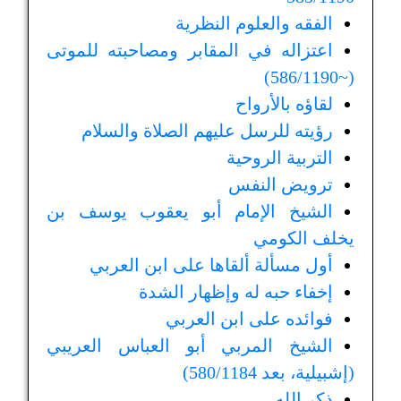
الفقه والعلوم النظرية
اعتزاله في المقابر ومصاحبته للموتى
(~586/1190)
لقاؤه بالأرواح
رؤيته للرسل عليهم الصلاة والسلام
التربية الروحية
ترويض النفس
الشيخ الإمام أبو يعقوب يوسف بن
يخلف الكومي
أول مسألة ألقاها على ابن العربي
إخفاء حبه له وإظهار الشدة
فوائده على ابن العربي
الشيخ المربي أبو العباس العريبي
(إشبيلية، بعد 580/1184)
ذكر الله