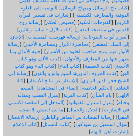
الصوفية
] [
تاج التراجم في إشارات العلم ولطائف الفهم
]
[
كتاب تاج الرسائل ومنهاج الوسائل
] [
الوصية إلى العلوم
الذوقية والمعارف الكشفية
] [
إشارات في تفسير القرآن
الكريم
] [
الفتوحات المكية
] [
فصوص الحكم
] [
رسالة روح
القدس في مناصحة النفس
] [
كتاب الأزل - ثمانية وثلاثين
]
[
أسرار أبواب الفتوحات
] [
رسالة فهرست المصنفات
] [
الإجازة
إلى الملك المظفر
] [
محاضرة الأبرار ومسامرة الأخيار
] [
رسالة
الأنوار فيما يمنح صاحب الخلوة من الأسرار
] [
حلية الأبدال وما
يظهر عنها من المعارف والأحوال
] [
كتاب الألف وهو كتاب
الأحدية
] [
كتاب العظمة
] [
كتاب الباء
] [
كتاب الياء وهو كتاب
الهو
] [
كتاب الحروف الدورية: الميم والواو والنون
] [
رسالة إلى
الشيخ فخر الدين الرازي
] [
الإسفار عن نتائج الأسفار
] [
كتاب
الشاهد
] [
الحكم الحاتمية
] [
الفناء في المشاهدة
] [
القسم
الإلهي
] [
أيام الشأن
] [
كتاب القربة
] [
منزل القطب ومقاله
وحاله
] [
منزل المنازل الفهوانية
] [
المدخل إلى المقصد الأسمى
في الإشارات
] [
الجلال والجمال
] [
ما لذة العيش إلا صحبة
الفقرا
] [
رسالة المضادة بين الظاهر والباطن
] [
رسالة الانتصار
]
[
سؤال اسمعيل بن سودكين
] [
كتاب المسائل
] [
كتاب الإعلام
بإشارات أهل الإلهام
]