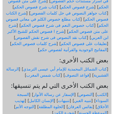
في اسرار مستندات حكم الفصوص
] [
شرح على متن فصوص
الحكم
] [
شرح فصوص الحكم
] [
كتاب شرح فصوص الحكم
]
[
كتاب جواهر النصوص في حل كلمات الفصوص
] [
شرح الكتاب
فصوص الحكم
] [
كتاب مطلع خصوص الكلم في معاني فصوص
الحكم
] [
كتاب خصوص النعم فى شرح فصوص الحكم
] [
شرح
على متن فصوص الحكم
] [
شرح ا فصوص الحكم للشيخ الأكبر
ابن العربي
] [
كتاب نقد النصوص فى شرح نقش الفصوص
]
[
تعليقات على فصوص الحكم
] [
شرح كلمات فصوص الحكم
]
[
المفاتيح الوجودية والقرآنیة لفصوص حكم
]
بعض الكتب الأخرى:
[
كتاب الشمائل المحمدية للإمام أبي عيسى الترمذي
] [
الرسالة
القشيرية
] [
قواعد التصوف
] [
كتاب شمس المغرب
]
بعض الكتب الأخرى التي لم يتم تنسيقها:
[
الكتب
] [
النصوص
] [
الإسفار عن رسالة الأنوار
] [
السبجة
السوداء
] [
تنبيه الغبي
] [
تنبيهات
] [
الإنسان الكامل
] [
تهذيب
الأخلاق
] [
نفائس العرفان
] [
الخلوة المطلقة
] [
التوجه الأتم
]
[
الموعظة الحسنة
] [
شجرة الكون
]