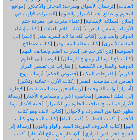
الغايات
] [
ترجمان الأشواق
و
شرحه: الذخائر والأعلاق
] [
مواقع
النجوم ومطالع أهلة الأسرار والعلوم
] [
التدبيرات الإلهية في
إصلاح المملكة الإنسانية
] [
عنقاء مغرب في معرفة ختم
الأولياء وشمس المغرب
] [
كتاب كلام العبادلة
] [
كتاب إنشاء
الدوائر والجداول
] [
كتاب كنه ما لابد للمريد منه
] [
الإسرا إلى
المقام الأسرى
] [
كتاب عقلة المستوفز
] [
كتاب اصطلاح
الصوفية
] [
تاج التراجم في إشارات العلم ولطائف الفهم
]
[
كتاب تاج الرسائل ومنهاج الوسائل
] [
الوصية إلى العلوم
الذوقية والمعارف الكشفية
] [
إشارات في تفسير القرآن
الكريم
] [
الفتوحات المكية
] [
فصوص الحكم
] [
رسالة روح
القدس في مناصحة النفس
] [
كتاب الأزل - ثمانية وثلاثين
]
[
أسرار أبواب الفتوحات
] [
رسالة فهرست المصنفات
] [
الإجازة
إلى الملك المظفر
] [
محاضرة الأبرار ومسامرة الأخيار
] [
رسالة
الأنوار فيما يمنح صاحب الخلوة من الأسرار
] [
حلية الأبدال وما
يظهر عنها من المعارف والأحوال
] [
كتاب الألف وهو كتاب
الأحدية
] [
كتاب العظمة
] [
كتاب الباء
] [
كتاب الياء وهو كتاب
الهو
] [
كتاب الحروف الدورية: الميم والواو والنون
] [
رسالة إلى
الشيخ فخر الدين الرازي
] [
الإسفار عن نتائج الأسفار
] [
كتاب