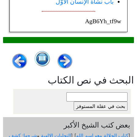
باب نشأة الإنسان الأوّل
AgB6Yh_tf9w
البحث في نص الكتاب
بعض كتب الشيخ الأكبر
[
كتاب الجلالة وهو اسم الله
] [
التجليات الإلهية
و
شرحها: كشف