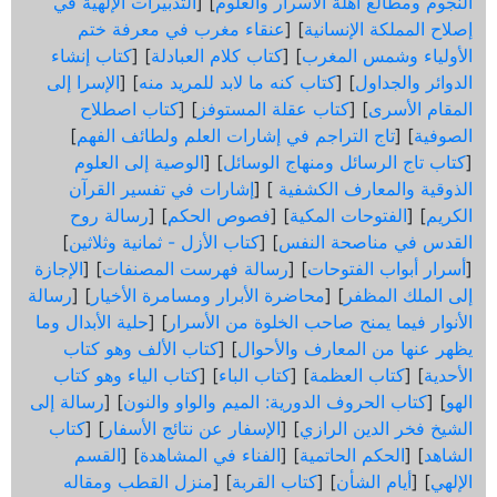
النجوم ومطالع أهلة الأسرار والعلوم
] [
التدبيرات الإلهية في
إصلاح المملكة الإنسانية
] [
عنقاء مغرب في معرفة ختم
الأولياء وشمس المغرب
] [
كتاب كلام العبادلة
] [
كتاب إنشاء
الدوائر والجداول
] [
كتاب كنه ما لابد للمريد منه
] [
الإسرا إلى
المقام الأسرى
] [
كتاب عقلة المستوفز
] [
كتاب اصطلاح
الصوفية
] [
تاج التراجم في إشارات العلم ولطائف الفهم
]
[
كتاب تاج الرسائل ومنهاج الوسائل
] [
الوصية إلى العلوم
الذوقية والمعارف الكشفية
] [
إشارات في تفسير القرآن
الكريم
] [
الفتوحات المكية
] [
فصوص الحكم
] [
رسالة روح
القدس في مناصحة النفس
] [
كتاب الأزل - ثمانية وثلاثين
]
[
أسرار أبواب الفتوحات
] [
رسالة فهرست المصنفات
] [
الإجازة
إلى الملك المظفر
] [
محاضرة الأبرار ومسامرة الأخيار
] [
رسالة
الأنوار فيما يمنح صاحب الخلوة من الأسرار
] [
حلية الأبدال وما
يظهر عنها من المعارف والأحوال
] [
كتاب الألف وهو كتاب
الأحدية
] [
كتاب العظمة
] [
كتاب الباء
] [
كتاب الياء وهو كتاب
الهو
] [
كتاب الحروف الدورية: الميم والواو والنون
] [
رسالة إلى
الشيخ فخر الدين الرازي
] [
الإسفار عن نتائج الأسفار
] [
كتاب
الشاهد
] [
الحكم الحاتمية
] [
الفناء في المشاهدة
] [
القسم
الإلهي
] [
أيام الشأن
] [
كتاب القربة
] [
منزل القطب ومقاله