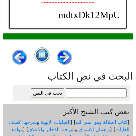
mdtxDk12MpU
البحث في نص الكتاب
بعض كتب الشيخ الأكبر
[
كتاب الجلالة وهو اسم الله
] [
التجليات الإلهية
و
شرحها: كشف
الغايات
] [
ترجمان الأشواق
و
شرحه: الذخائر والأعلاق
] [
مواقع