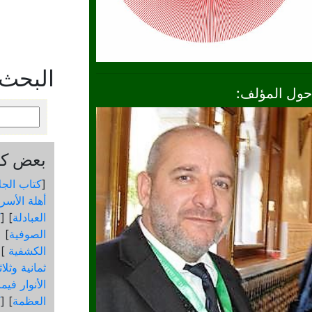
البحث
حول المؤلف:
بعض كتب
[
كتاب الجل
أهلة الأسرا
العبادلة
] [
ك
الصوفية
] [
الكشفية
 [
ثمانية وثلا
الأنوار في
العظمة
] [
ك