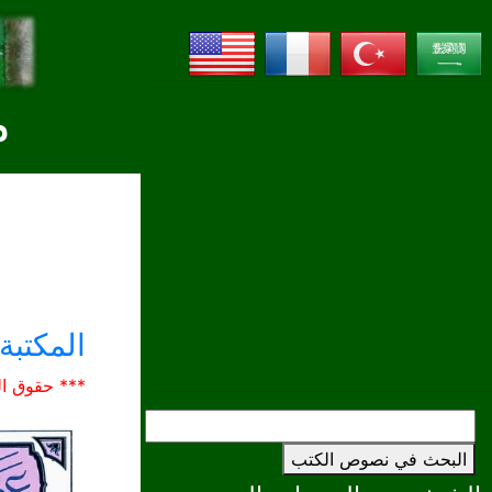
م
المكتبة 
*** حقوق ال
البحث في نصوص الكتب