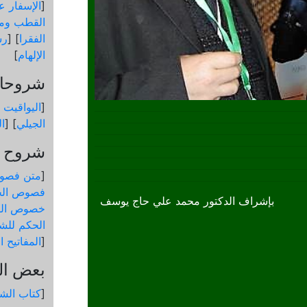
[
الإسفار عن
القطب ومق
الفقرا
] [
رس
الإلهام
]
شروحات
[
اليواقيت 
الجيلي
] [
ال
شروح و
[
متن فصو
فصوص الح
بإشراف الدكتور محمد علي حاج يوسف
خصوص الك
الحكم للشي
[
المفاتيح 
بعض ال
[
كتاب الشم