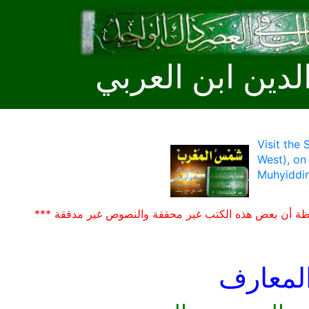
لدين ابن العربي
Visit the
West), on
Muhyiddin
ظة أن بعض هذه الكتب غير محققة والنصوص غير مدققة ***
لمعارف