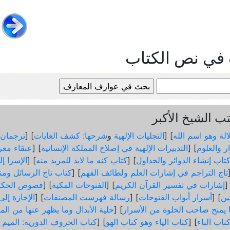
 في نص الكتاب
 الشيخ الأكبر
الة وهو اسم الله
] [
التجليات الإلهية
و
شرحها: كشف الغايات
] [
ترجمان 
ر والعلوم
] [
التدبيرات الإلهية في إصلاح المملكة الإنسانية
] [
عنقاء مغر
تاب إنشاء الدوائر والجداول
] [
كتاب كنه ما لابد للمريد منه
] [
الإسرا إ
تاج التراجم في إشارات العلم ولطائف الفهم
] [
كتاب تاج الرسائل ومن
]
إشارات في تفسير القرآن الكريم
] [
الفتوحات المكية
] [
فصوص الحكم
ثين
] [
أسرار أبواب الفتوحات
] [
رسالة فهرست المصنفات
] [
الإجازة إل
ما يمنح صاحب الخلوة من الأسرار
] [
حلية الأبدال وما يظهر عنها من الم
تاب الباء
] [
كتاب الياء وهو كتاب الهو
] [
كتاب الحروف الدورية: الميم و