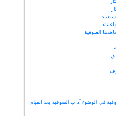
ار
ار
ستغناء
عتناء
اهدها الصوفية
لق
وف
ية في الوضوء آداب الصوفية بعد القيام