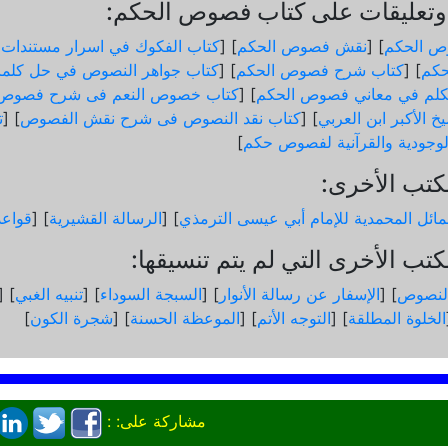
تعليقات على كتاب فصوص الحكم:
ص الحكم
] [
نقش فصوص الحكم
] [
كتاب الفكوك في اسرار مستندات
كم
] [
كتاب شرح فصوص الحكم
] [
كتاب جواهر النصوص في حل كلم
لم في معاني فصوص الحكم
] [
كتاب خصوص النعم فى شرح فصوص 
خ الأكبر ابن العربي
] [
كتاب نقد النصوص فى شرح نقش الفصوص
] [
ت
الوجودية والقرآنیة لفصوص حكم
]
كتب الأخرى:
ائل المحمدية للإمام أبي عيسى الترمذي
] [
الرسالة القشيرية
] [
قواع
تب الأخرى التي لم يتم تنسيقها:
لنصوص
] [
الإسفار عن رسالة الأنوار
] [
السبجة السوداء
] [
تنبيه الغبي
] [
الخلوة المطلقة
] [
التوجه الأتم
] [
الموعظة الحسنة
] [
شجرة الكون
]
مشاركة على: :