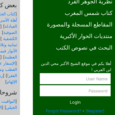
نظرية الجوهر الفرد
بعض كتب
كتاب شمس المغرب
[
كتاب الجل
أهلة الأسرا
المقاطع المسجلة والمصورة
العبادلة
] [
ك
الصوفية
] [
منتديات الحوار الأكبرية
الكشفية
 [
ثمانية وثلا
البحث في نصوص الكتب
الأنوار في
العظمة
] [
ك
[
الإسفار عن
أهلا بكم في موقع الشيخ الأكبر محي الدين
القطب ومق
ابن العربي !
الفقرا
] [
رس
الإلهام
]
شروحات
[
اليواقيت 
الجيلي
] [
ال
Forgot Password?
-
[Register]