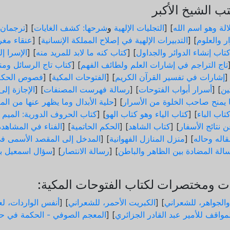
 الشيخ الأكبر
الة وهو اسم الله
] [
التجليات الإلهية
و
شرحها: كشف الغايات
] [
ترجمان 
ر والعلوم
] [
التدبيرات الإلهية في إصلاح المملكة الإنسانية
] [
عنقاء مغر
تاب إنشاء الدوائر والجداول
] [
كتاب كنه ما لابد للمريد منه
] [
الإسرا إ
تاج التراجم في إشارات العلم ولطائف الفهم
] [
كتاب تاج الرسائل ومن
]
إشارات في تفسير القرآن الكريم
] [
الفتوحات المكية
] [
فصوص الحكم
ثين
] [
أسرار أبواب الفتوحات
] [
رسالة فهرست المصنفات
] [
الإجازة إل
ما يمنح صاحب الخلوة من الأسرار
] [
حلية الأبدال وما يظهر عنها من الم
تاب الباء
] [
كتاب الياء وهو كتاب الهو
] [
كتاب الحروف الدورية: الميم و
 نتائج الأسفار
] [
كتاب الشاهد
] [
الحكم الحاتمية
] [
الفناء في المشاهدة
اله وحاله
] [
منزل المنازل الفهوانية
] [
المدخل إلى المقصد الأسمى في
الة المضادة بين الظاهر والباطن
] [
رسالة الانتصار
] [
سؤال اسمعيل ب
 ومختصرات لكتاب الفتوحات المكية:
والجواهر، للشعراني
] [
الكبريت الأحمر، للشعراني
] [
أنفس الواردات، لعب
مواقف للأمير عبد القادر الجزائري
] [
المعجم الصوفي - الحكمة في حد