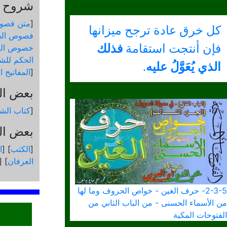
شروح و
[
متن فصو
كل خرق عادة ترجح ميزانها
فصوص الح
فإن أنتجت استقامة
فذلك
خصوص الك
الحكم للشي
الذي يُعَوَّلُ عليه
.
[
المفاتيح 
بعض ال
[
كتاب الشم
بعض الك
[
الكتب
] [
ا
العرفان
] [
2-3-5- حرف الغين - خواص الحروف وما لها
من الأسماء الحسنى - من الباب الثاني من
الفتوحات المكية