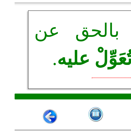
 بالحق عن
ُعَوِّلْ عليه
.