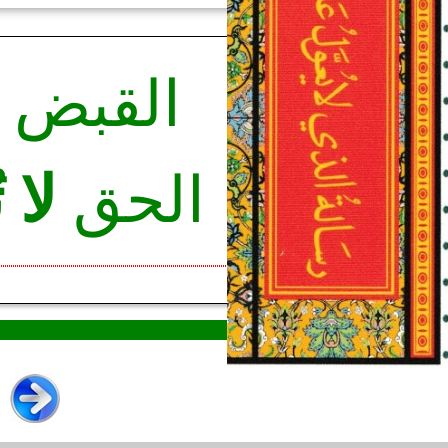
القبض
الحق
لا ت