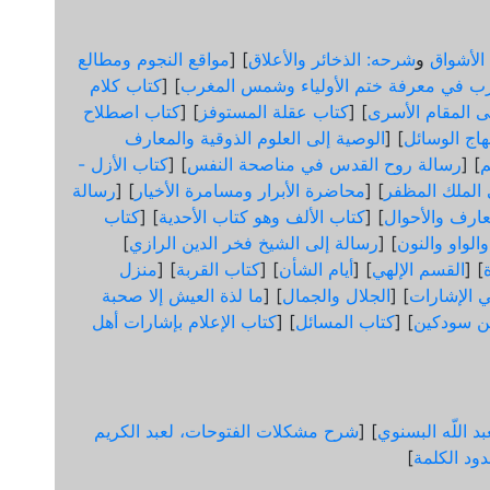
الأشواق
و
شرحه: الذخائر والأعلاق
] [
مواقع النجوم ومطالع
ب في معرفة ختم الأولياء وشمس المغرب
] [
كتاب كلام
لى المقام الأسرى
] [
كتاب عقلة المستوفز
] [
كتاب اصطلاح
هاج الوسائل
] [
الوصية إلى العلوم الذوقية والمعارف
] [
رسالة روح القدس في مناصحة النفس
] [
كتاب الأزل -
ى الملك المظفر
] [
محاضرة الأبرار ومسامرة الأخيار
] [
رسالة
عارف والأحوال
] [
كتاب الألف وهو كتاب الأحدية
] [
كتاب
الواو والنون
] [
رسالة إلى الشيخ فخر الدين الرازي
]
] [
القسم الإلهي
] [
أيام الشأن
] [
كتاب القربة
] [
منزل
 الإشارات
] [
الجلال والجمال
] [
ما لذة العيش إلا صحبة
ن سودكين
] [
كتاب المسائل
] [
كتاب الإعلام بإشارات أهل
د اللّه البسنوي
] [
شرح مشكلات الفتوحات، لعبد الكريم
ود الكلمة
]