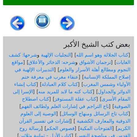
بعض كتب الشيخ الأكبر
[
كتاب الجلالة وهو اسم الله
] [
التجليات الإلهية
و
شرحها: كشف
الغايات
] [
ترجمان الأشواق
و
شرحه: الذخائر والأعلاق
] [
مواقع
النجوم ومطالع أهلة الأسرار والعلوم
] [
التدبيرات الإلهية في
إصلاح المملكة الإنسانية
] [
عنقاء مغرب في معرفة ختم
الأولياء وشمس المغرب
] [
كتاب كلام العبادلة
] [
كتاب إنشاء
الدوائر والجداول
] [
كتاب كنه ما لابد للمريد منه
] [
الإسرا إلى
المقام الأسرى
] [
كتاب عقلة المستوفز
] [
كتاب اصطلاح
الصوفية
] [
تاج التراجم في إشارات العلم ولطائف الفهم
]
[
كتاب تاج الرسائل ومنهاج الوسائل
] [
الوصية إلى العلوم
الذوقية والمعارف الكشفية
] [
إشارات في تفسير القرآن
الكريم
] [
الفتوحات المكية
] [
فصوص الحكم
] [
رسالة روح
القدس في مناصحة النفس
] [
كتاب الأزل - ثمانية وثلاثين
]