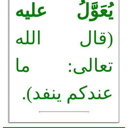
يُعَوَّلُ عليه
(قال الله
تعالى: ما
عندكم ينفد).