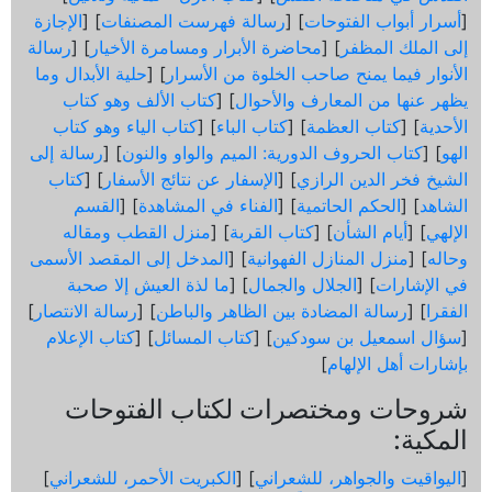
[
أسرار أبواب الفتوحات
] [
رسالة فهرست المصنفات
] [
الإجازة
إلى الملك المظفر
] [
محاضرة الأبرار ومسامرة الأخيار
] [
رسالة
الأنوار فيما يمنح صاحب الخلوة من الأسرار
] [
حلية الأبدال وما
يظهر عنها من المعارف والأحوال
] [
كتاب الألف وهو كتاب
الأحدية
] [
كتاب العظمة
] [
كتاب الباء
] [
كتاب الياء وهو كتاب
الهو
] [
كتاب الحروف الدورية: الميم والواو والنون
] [
رسالة إلى
الشيخ فخر الدين الرازي
] [
الإسفار عن نتائج الأسفار
] [
كتاب
الشاهد
] [
الحكم الحاتمية
] [
الفناء في المشاهدة
] [
القسم
الإلهي
] [
أيام الشأن
] [
كتاب القربة
] [
منزل القطب ومقاله
وحاله
] [
منزل المنازل الفهوانية
] [
المدخل إلى المقصد الأسمى
في الإشارات
] [
الجلال والجمال
] [
ما لذة العيش إلا صحبة
الفقرا
] [
رسالة المضادة بين الظاهر والباطن
] [
رسالة الانتصار
]
[
سؤال اسمعيل بن سودكين
] [
كتاب المسائل
] [
كتاب الإعلام
بإشارات أهل الإلهام
]
شروحات ومختصرات لكتاب الفتوحات
المكية:
[
اليواقيت والجواهر، للشعراني
] [
الكبريت الأحمر، للشعراني
]