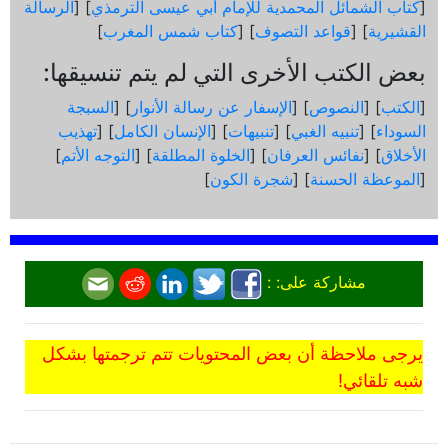
[
كتاب الشمائل المحمدية للإمام أبي عيسى الترمذي
] [
الرسالة
القشيرية
] [
قواعد التصوف
] [
كتاب شمس المغرب
]
بعض الكتب الأخرى التي لم يتم تنسيقها:
[
الكتب
] [
النصوص
] [
الإسفار عن رسالة الأنوار
] [
السبجة
السوداء
] [
تنبيه الغبي
] [
تنبيهات
] [
الإنسان الكامل
] [
تهذيب
الأخلاق
] [
نفائس العرفان
] [
الخلوة المطلقة
] [
التوجه الأتم
]
[
الموعظة الحسنة
] [
شجرة الكون
]
مشاركة على: :
يرجى ملاحظة أن بعض المحتويات تتم ترجمتها بشكل
شبه تلقائي!