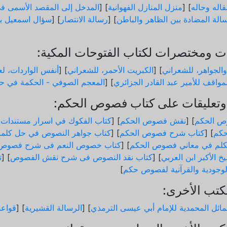
اله وحاله
] [
منزل المنازل الفهوانية
] [
المدخل إلى المقصد الأسمى في
الة المضادة بين الظاهر والباطن
] [
رسالة الانتصار
] [
سؤال اسمعيل ب
 ومختصرات لكتاب الفتوحات المكية:
والجواهر، للشعراني
] [
الكبريت الأحمر، للشعراني
] [
أنفس الواردات، لعب
مواقف للأمير عبد القادر الجزائري
] [
المعجم الصوفي - الحكمة في حد
تعليقات على كتاب فصوص الحكم:
ص الحكم
] [
نقش فصوص الحكم
] [
كتاب الفكوك في اسرار مستندات
كم
] [
كتاب شرح فصوص الحكم
] [
كتاب جواهر النصوص في حل كلم
لم في معاني فصوص الحكم
] [
كتاب خصوص النعم فى شرح فصوص 
خ الأكبر ابن العربي
] [
كتاب نقد النصوص فى شرح نقش الفصوص
] [
ت
الوجودية والقرآنیة لفصوص حكم
]
كتب الأخرى:
ائل المحمدية للإمام أبي عيسى الترمذي
] [
الرسالة القشيرية
] [
قواع