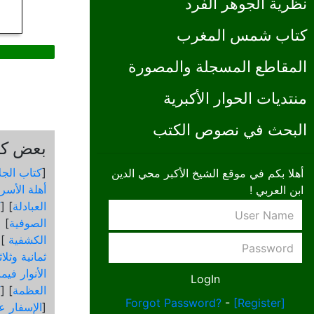
نظرية الجوهر الفرد
كتاب شمس المغرب
المقاطع المسجلة والمصورة
منتديات الحوار الأكبرية
البحث في نصوص الكتب
بعض كتب
[
كتاب الجل
أهلا بكم في موقع الشيخ الأكبر محي الدين
أهلة الأسرا
ابن العربي !
العبادلة
] [
ك
الصوفية
] [
الكشفية
 [
ثمانية وثلا
الأنوار في
العظمة
] [
ك
Forgot Password?
-
[Register]
[
الإسفار عن