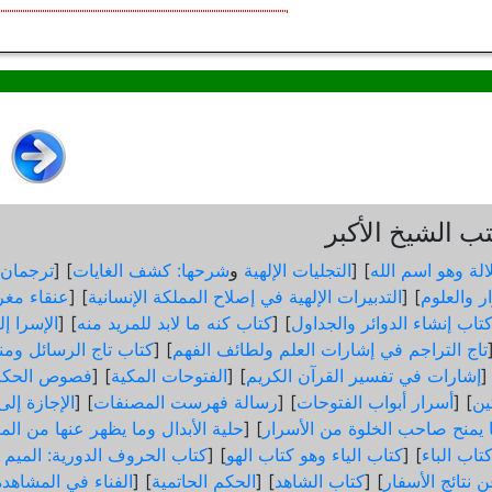
 الشيخ الأكبر
الة وهو اسم الله
] [
التجليات الإلهية
و
شرحها: كشف الغايات
] [
ترجمان 
ر والعلوم
] [
التدبيرات الإلهية في إصلاح المملكة الإنسانية
] [
عنقاء مغر
تاب إنشاء الدوائر والجداول
] [
كتاب كنه ما لابد للمريد منه
] [
الإسرا إ
تاج التراجم في إشارات العلم ولطائف الفهم
] [
كتاب تاج الرسائل ومن
]
إشارات في تفسير القرآن الكريم
] [
الفتوحات المكية
] [
فصوص الحكم
ثين
] [
أسرار أبواب الفتوحات
] [
رسالة فهرست المصنفات
] [
الإجازة إل
ما يمنح صاحب الخلوة من الأسرار
] [
حلية الأبدال وما يظهر عنها من الم
تاب الباء
] [
كتاب الياء وهو كتاب الهو
] [
كتاب الحروف الدورية: الميم و
 نتائج الأسفار
] [
كتاب الشاهد
] [
الحكم الحاتمية
] [
الفناء في المشاهدة