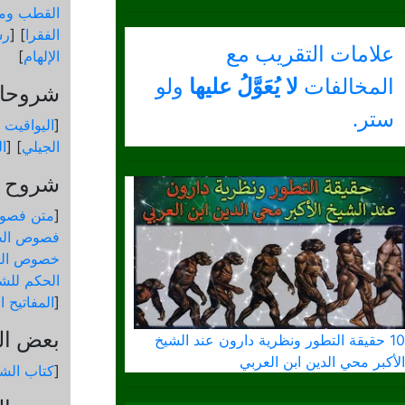
القطب ومق
الفقرا
] [
رس
علامات التقريب مع
الإلهام
]
المخالفات
لا يُعَوَّلُ عليها
ولو
شروحات
ستر.
[
اليواقيت 
الجيلي
] [
ال
شروح و
[
متن فصو
فصوص الح
خصوص الك
الحكم للشي
[
المفاتيح 
بعض ال
10 حقيقة التطور ونظرية دارون عند الشيخ
الأكبر محي الدين ابن العربي
[
كتاب الشم