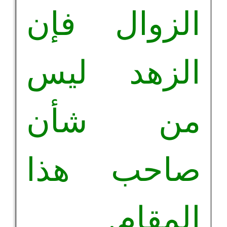
الزوال فإن
الزهد ليس
من شأن
صاحب هذا
المقام.