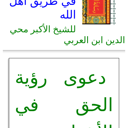
في طريق أهل
الله
للشيخ الأكبر محي
الدين ابن العربي
دعوى رؤية
الحق في