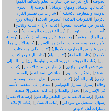
الصوفية
] [
تاج التراجم في إشارات العلم ولطائف الفهم
]
[
كتاب تاج الرسائل ومنهاج الوسائل
] [
الوصية إلى العلوم
الذوقية والمعارف الكشفية
] [
إشارات في تفسير القرآن
الكريم
] [
الفتوحات المكية
] [
فصوص الحكم
] [
رسالة روح
القدس في مناصحة النفس
] [
كتاب الأزل - ثمانية وثلاثين
]
[
أسرار أبواب الفتوحات
] [
رسالة فهرست المصنفات
] [
الإجازة
إلى الملك المظفر
] [
محاضرة الأبرار ومسامرة الأخيار
] [
رسالة
الأنوار فيما يمنح صاحب الخلوة من الأسرار
] [
حلية الأبدال وما
يظهر عنها من المعارف والأحوال
] [
كتاب الألف وهو كتاب
الأحدية
] [
كتاب العظمة
] [
كتاب الباء
] [
كتاب الياء وهو كتاب
الهو
] [
كتاب الحروف الدورية: الميم والواو والنون
] [
رسالة إلى
الشيخ فخر الدين الرازي
] [
الإسفار عن نتائج الأسفار
] [
كتاب
الشاهد
] [
الحكم الحاتمية
] [
الفناء في المشاهدة
] [
القسم
الإلهي
] [
أيام الشأن
] [
كتاب القربة
] [
منزل القطب ومقاله
وحاله
] [
منزل المنازل الفهوانية
] [
المدخل إلى المقصد الأسمى
في الإشارات
] [
الجلال والجمال
] [
ما لذة العيش إلا صحبة
الفقرا
] [
رسالة المضادة بين الظاهر والباطن
] [
رسالة الانتصار
]
[
سؤال اسمعيل بن سودكين
] [
كتاب المسائل
] [
كتاب الإعلام
بإشارات أهل الإلهام
]