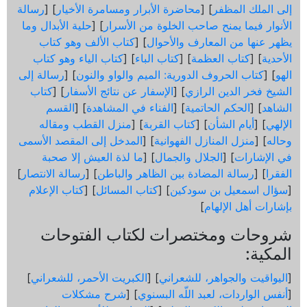
إلى الملك المظفر
] [
محاضرة الأبرار ومسامرة الأخيار
] [
رسالة
الأنوار فيما يمنح صاحب الخلوة من الأسرار
] [
حلية الأبدال وما
يظهر عنها من المعارف والأحوال
] [
كتاب الألف وهو كتاب
الأحدية
] [
كتاب العظمة
] [
كتاب الباء
] [
كتاب الياء وهو كتاب
الهو
] [
كتاب الحروف الدورية: الميم والواو والنون
] [
رسالة إلى
الشيخ فخر الدين الرازي
] [
الإسفار عن نتائج الأسفار
] [
كتاب
الشاهد
] [
الحكم الحاتمية
] [
الفناء في المشاهدة
] [
القسم
الإلهي
] [
أيام الشأن
] [
كتاب القربة
] [
منزل القطب ومقاله
وحاله
] [
منزل المنازل الفهوانية
] [
المدخل إلى المقصد الأسمى
في الإشارات
] [
الجلال والجمال
] [
ما لذة العيش إلا صحبة
الفقرا
] [
رسالة المضادة بين الظاهر والباطن
] [
رسالة الانتصار
]
[
سؤال اسمعيل بن سودكين
] [
كتاب المسائل
] [
كتاب الإعلام
بإشارات أهل الإلهام
]
شروحات ومختصرات لكتاب الفتوحات
المكية:
[
اليواقيت والجواهر، للشعراني
] [
الكبريت الأحمر، للشعراني
]
[
أنفس الواردات، لعبد اللّه البسنوي
] [
شرح مشكلات