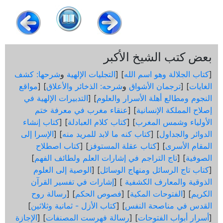
بعض كتب الشيخ الأكبر
[
كتاب الجلالة وهو اسم الله
] [
التجليات الإلهية
و
شرحها: كشف
الغايات
] [
ترجمان الأشواق
و
شرحه: الذخائر والأعلاق
] [
مواقع
النجوم ومطالع أهلة الأسرار والعلوم
] [
التدبيرات الإلهية في
إصلاح المملكة الإنسانية
] [
عنقاء مغرب في معرفة ختم
الأولياء وشمس المغرب
] [
كتاب كلام العبادلة
] [
كتاب إنشاء
الدوائر والجداول
] [
كتاب كنه ما لابد للمريد منه
] [
الإسرا إلى
المقام الأسرى
] [
كتاب عقلة المستوفز
] [
كتاب اصطلاح
الصوفية
] [
تاج التراجم في إشارات العلم ولطائف الفهم
]
[
كتاب تاج الرسائل ومنهاج الوسائل
] [
الوصية إلى العلوم
الذوقية والمعارف الكشفية
] [
إشارات في تفسير القرآن
الكريم
] [
الفتوحات المكية
] [
فصوص الحكم
] [
رسالة روح
القدس في مناصحة النفس
] [
كتاب الأزل - ثمانية وثلاثين
]
[
أسرار أبواب الفتوحات
] [
رسالة فهرست المصنفات
] [
الإجازة