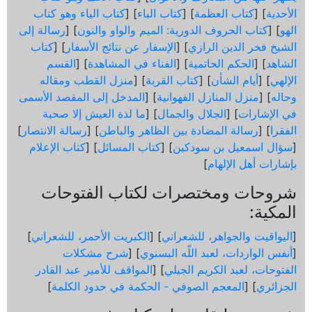
الأحدية
] [
كتاب العظمة
] [
كتاب الباء
] [
كتاب الياء وهو كتاب
الهو
] [
كتاب الحروف الدورية: الميم والواو والنون
] [
رسالة إلى
الشيخ فخر الدين الرازي
] [
الإسفار عن نتائج الأسفار
] [
كتاب
الشاهد
] [
الحكم الحاتمية
] [
الفناء في المشاهدة
] [
القسم
الإلهي
] [
أيام الشأن
] [
كتاب القربة
] [
منزل القطب ومقاله
وحاله
] [
منزل المنازل الفهوانية
] [
المدخل إلى المقصد الأسمى
في الإشارات
] [
الجلال والجمال
] [
ما لذة العيش إلا صحبة
الفقرا
] [
رسالة المضادة بين الظاهر والباطن
] [
رسالة الانتصار
]
[
سؤال اسمعيل بن سودكين
] [
كتاب المسائل
] [
كتاب الإعلام
بإشارات أهل الإلهام
]
شروحات ومختصرات لكتاب الفتوحات
المكية:
[
اليواقيت والجواهر، للشعراني
] [
الكبريت الأحمر، للشعراني
]
[
أنفس الواردات، لعبد اللّه البسنوي
] [
شرح مشكلات
الفتوحات، لعبد الكريم الجيلي
] [
المواقف للأمير عبد القادر
الجزائري
] [
المعجم الصوفي - الحكمة في حدود الكلمة
]