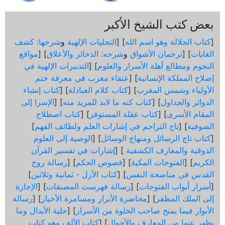
بعض كتب الشيخ الأكبر
[
كتاب الجلالة وهو اسم الله
] [
التجليات الإلهية
و
شرحها: كشف
الغايات
] [
ترجمان الأشواق
و
شرحه: الذخائر والأعلاق
] [
مواقع
النجوم ومطالع أهلة الأسرار والعلوم
] [
التدبيرات الإلهية في
إصلاح المملكة الإنسانية
] [
عنقاء مغرب في معرفة ختم
الأولياء وشمس المغرب
] [
كتاب كلام العبادلة
] [
كتاب إنشاء
الدوائر والجداول
] [
كتاب كنه ما لابد للمريد منه
] [
الإسرا إلى
المقام الأسرى
] [
كتاب عقلة المستوفز
] [
كتاب اصطلاح
الصوفية
] [
تاج التراجم في إشارات العلم ولطائف الفهم
]
[
كتاب تاج الرسائل ومنهاج الوسائل
] [
الوصية إلى العلوم
الذوقية والمعارف الكشفية
] [
إشارات في تفسير القرآن
الكريم
] [
الفتوحات المكية
] [
فصوص الحكم
] [
رسالة روح
القدس في مناصحة النفس
] [
كتاب الأزل - ثمانية وثلاثين
]
[
أسرار أبواب الفتوحات
] [
رسالة فهرست المصنفات
] [
الإجازة
إلى الملك المظفر
] [
محاضرة الأبرار ومسامرة الأخيار
] [
رسالة
الأنوار فيما يمنح صاحب الخلوة من الأسرار
] [
حلية الأبدال وما
يظهر عنها من المعارف والأحوال
] [
كتاب الألف وهو كتاب