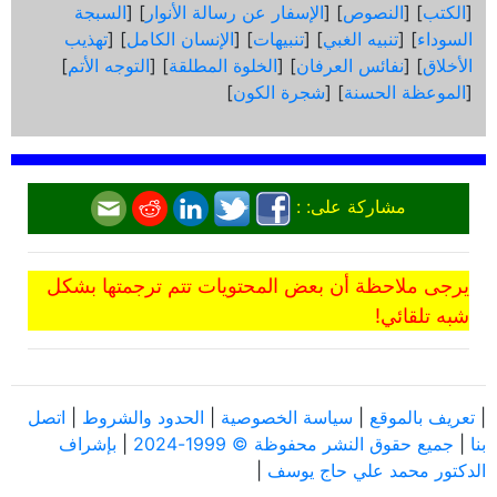
[
الكتب
] [
النصوص
] [
الإسفار عن رسالة الأنوار
] [
السبجة
السوداء
] [
تنبيه الغبي
] [
تنبيهات
] [
الإنسان الكامل
] [
تهذيب
الأخلاق
] [
نفائس العرفان
] [
الخلوة المطلقة
] [
التوجه الأتم
]
[
الموعظة الحسنة
] [
شجرة الكون
]
مشاركة على: :
يرجى ملاحظة أن بعض المحتويات تتم ترجمتها بشكل
شبه تلقائي!
|
تعريف بالموقع
|
سياسة الخصوصية
|
الحدود والشروط
|
اتصل
بنا
|
جميع حقوق النشر محفوظة © 1999-2024
|
بإشراف
الدكتور محمد علي حاج يوسف
|