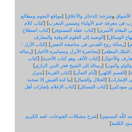
الأشواق
و
شرحه: الذخائر والأعلاق
] [
مواقع النجوم ومطالع
ب في معرفة ختم الأولياء وشمس المغرب
] [
كتاب كلام
لى المقام الأسرى
] [
كتاب عقلة المستوفز
] [
كتاب اصطلاح
هاج الوسائل
] [
الوصية إلى العلوم الذوقية والمعارف
] [
رسالة روح القدس في مناصحة النفس
] [
كتاب الأزل -
ى الملك المظفر
] [
محاضرة الأبرار ومسامرة الأخيار
] [
رسالة
عارف والأحوال
] [
كتاب الألف وهو كتاب الأحدية
] [
كتاب
الواو والنون
] [
رسالة إلى الشيخ فخر الدين الرازي
]
] [
القسم الإلهي
] [
أيام الشأن
] [
كتاب القربة
] [
منزل
 الإشارات
] [
الجلال والجمال
] [
ما لذة العيش إلا صحبة
ن سودكين
] [
كتاب المسائل
] [
كتاب الإعلام بإشارات أهل
د اللّه البسنوي
] [
شرح مشكلات الفتوحات، لعبد الكريم
ود الكلمة
]