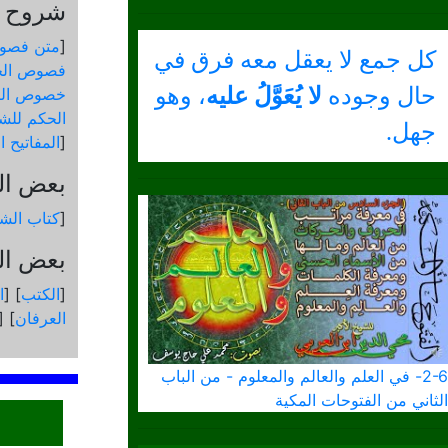
شروح و
[
متن فصو
كل جمع لا يعقل معه فرق في
فصوص الح
حال وجوده
لا يُعَوَّلُ عليه
، وهو
خصوص الك
الحكم للشي
جهل.
[
المفاتيح 
بعض ال
[
كتاب الشم
بعض الك
[
الكتب
] [
ا
العرفان
] [
2-6- في العلم والعالم والمعلوم - من الباب
الثاني من الفتوحات المكية