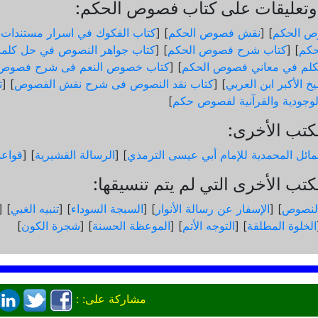
تعليقات على كتاب فصوص الحكم:
ص الحكم
] [
نقش فصوص الحكم
] [
كتاب الفكوك في اسرار مستندات
كم
] [
كتاب شرح فصوص الحكم
] [
كتاب جواهر النصوص في حل كلم
لم في معاني فصوص الحكم
] [
كتاب خصوص النعم فى شرح فصوص 
خ الأكبر ابن العربي
] [
كتاب نقد النصوص فى شرح نقش الفصوص
] [
ت
الوجودية والقرآنیة لفصوص حكم
]
كتب الأخرى:
ائل المحمدية للإمام أبي عيسى الترمذي
] [
الرسالة القشيرية
] [
قواع
تب الأخرى التي لم يتم تنسيقها:
لنصوص
] [
الإسفار عن رسالة الأنوار
] [
السبجة السوداء
] [
تنبيه الغبي
] [
الخلوة المطلقة
] [
التوجه الأتم
] [
الموعظة الحسنة
] [
شجرة الكون
]
مشاركة على: :