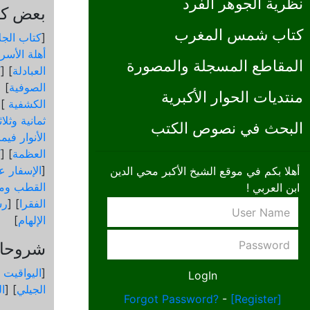
نظرية الجوهر الفرد
بعض كتب
كتاب شمس المغرب
[
كتاب الجل
أهلة الأسرا
المقاطع المسجلة والمصورة
العبادلة
] [
ك
الصوفية
] [
منتديات الحوار الأكبرية
الكشفية
 [
ثمانية وثلا
البحث في نصوص الكتب
الأنوار في
العظمة
] [
ك
[
الإسفار عن
أهلا بكم في موقع الشيخ الأكبر محي الدين
القطب ومق
ابن العربي !
الفقرا
] [
رس
الإلهام
]
شروحات
[
اليواقيت 
الجيلي
] [
ال
Forgot Password?
-
[Register]