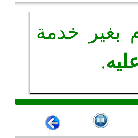
م بغير خدمة
 عليه
.