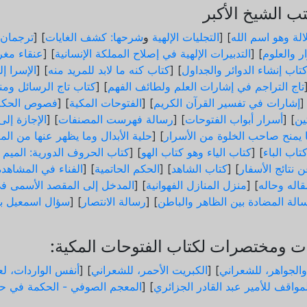
 الشيخ الأكبر
الة وهو اسم الله
] [
التجليات الإلهية
و
شرحها: كشف الغايات
] [
ترجمان 
ر والعلوم
] [
التدبيرات الإلهية في إصلاح المملكة الإنسانية
] [
عنقاء مغر
تاب إنشاء الدوائر والجداول
] [
كتاب كنه ما لابد للمريد منه
] [
الإسرا إ
تاج التراجم في إشارات العلم ولطائف الفهم
] [
كتاب تاج الرسائل ومن
]
إشارات في تفسير القرآن الكريم
] [
الفتوحات المكية
] [
فصوص الحكم
ثين
] [
أسرار أبواب الفتوحات
] [
رسالة فهرست المصنفات
] [
الإجازة إل
ما يمنح صاحب الخلوة من الأسرار
] [
حلية الأبدال وما يظهر عنها من الم
تاب الباء
] [
كتاب الياء وهو كتاب الهو
] [
كتاب الحروف الدورية: الميم و
 نتائج الأسفار
] [
كتاب الشاهد
] [
الحكم الحاتمية
] [
الفناء في المشاهدة
اله وحاله
] [
منزل المنازل الفهوانية
] [
المدخل إلى المقصد الأسمى في
الة المضادة بين الظاهر والباطن
] [
رسالة الانتصار
] [
سؤال اسمعيل ب
 ومختصرات لكتاب الفتوحات المكية:
والجواهر، للشعراني
] [
الكبريت الأحمر، للشعراني
] [
أنفس الواردات، لعب
مواقف للأمير عبد القادر الجزائري
] [
المعجم الصوفي - الحكمة في حد