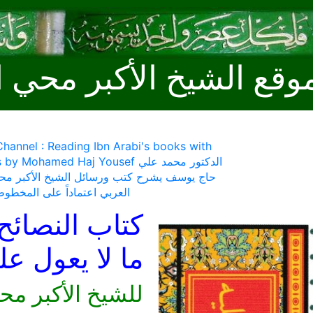
وقع الشيخ الأكبر محي ا
hannel : Reading Ibn Arabi's books with
comments by Mohamed Haj Yousef الد
حاج يوسف يشرح كتب ورسائل الشيخ الأكبر محي
العربي اعتماداً على المخطوط
كتاب النصائح
ما لا يعول ع
للشيخ الأكبر مح