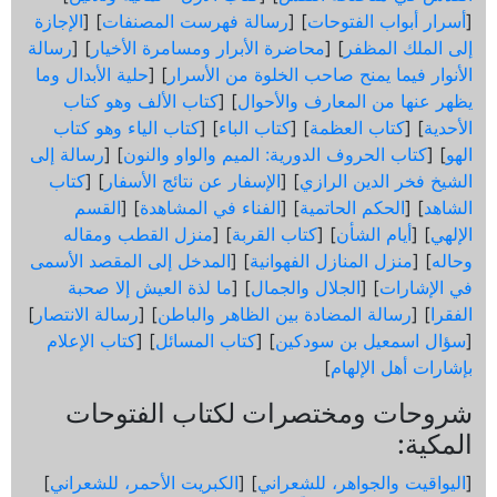
[
أسرار أبواب الفتوحات
] [
رسالة فهرست المصنفات
] [
الإجازة
إلى الملك المظفر
] [
محاضرة الأبرار ومسامرة الأخيار
] [
رسالة
الأنوار فيما يمنح صاحب الخلوة من الأسرار
] [
حلية الأبدال وما
يظهر عنها من المعارف والأحوال
] [
كتاب الألف وهو كتاب
الأحدية
] [
كتاب العظمة
] [
كتاب الباء
] [
كتاب الياء وهو كتاب
الهو
] [
كتاب الحروف الدورية: الميم والواو والنون
] [
رسالة إلى
الشيخ فخر الدين الرازي
] [
الإسفار عن نتائج الأسفار
] [
كتاب
الشاهد
] [
الحكم الحاتمية
] [
الفناء في المشاهدة
] [
القسم
الإلهي
] [
أيام الشأن
] [
كتاب القربة
] [
منزل القطب ومقاله
وحاله
] [
منزل المنازل الفهوانية
] [
المدخل إلى المقصد الأسمى
في الإشارات
] [
الجلال والجمال
] [
ما لذة العيش إلا صحبة
الفقرا
] [
رسالة المضادة بين الظاهر والباطن
] [
رسالة الانتصار
]
[
سؤال اسمعيل بن سودكين
] [
كتاب المسائل
] [
كتاب الإعلام
بإشارات أهل الإلهام
]
شروحات ومختصرات لكتاب الفتوحات
المكية:
[
اليواقيت والجواهر، للشعراني
] [
الكبريت الأحمر، للشعراني
]