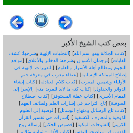
بعض كتب الشيخ الأكبر
[
كتاب الجلالة وهو اسم الله
] [
التجليات الإلهية
و
شرحها: كشف
الغايات
] [
ترجمان الأشواق
و
شرحه: الذخائر والأعلاق
] [
مواقع
النجوم ومطالع أهلة الأسرار والعلوم
] [
التدبيرات الإلهية في
إصلاح المملكة الإنسانية
] [
عنقاء مغرب في معرفة ختم
الأولياء وشمس المغرب
] [
كتاب كلام العبادلة
] [
كتاب إنشاء
الدوائر والجداول
] [
كتاب كنه ما لابد للمريد منه
] [
الإسرا إلى
المقام الأسرى
] [
كتاب عقلة المستوفز
] [
كتاب اصطلاح
الصوفية
] [
تاج التراجم في إشارات العلم ولطائف الفهم
]
[
كتاب تاج الرسائل ومنهاج الوسائل
] [
الوصية إلى العلوم
الذوقية والمعارف الكشفية
] [
إشارات في تفسير القرآن
الكريم
] [
الفتوحات المكية
] [
فصوص الحكم
] [
رسالة روح
القدس في مناصحة النفس
] [
كتاب الأزل - ثمانية وثلاثين
]