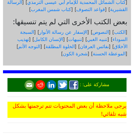
[
كتاب الشمائل المحمدية للإمام أبي عيسى الترمذي
] [
الرسالة
القشيرية
] [
قواعد التصوف
] [
كتاب شمس المغرب
]
بعض الكتب الأخرى التي لم يتم تنسيقها:
[
الكتب
] [
النصوص
] [
الإسفار عن رسالة الأنوار
] [
السبجة
السوداء
] [
تنبيه الغبي
] [
تنبيهات
] [
الإنسان الكامل
] [
تهذيب
الأخلاق
] [
نفائس العرفان
] [
الخلوة المطلقة
] [
التوجه الأتم
]
[
الموعظة الحسنة
] [
شجرة الكون
]
مشاركة على: :
يرجى ملاحظة أن بعض المحتويات تتم ترجمتها بشكل
شبه تلقائي!