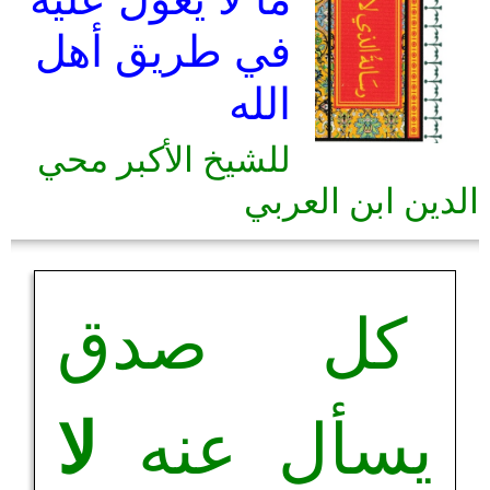
في طريق أهل
الله
للشيخ الأكبر محي
الدين ابن العربي
كل صدق
يسأل عنه
لا