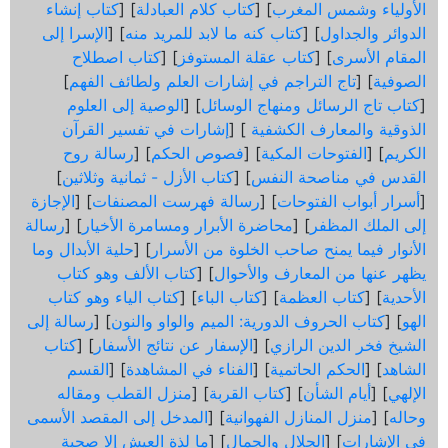
الأولياء وشمس المغرب
] [
كتاب كلام العبادلة
] [
كتاب إنشاء
الدوائر والجداول
] [
كتاب كنه ما لابد للمريد منه
] [
الإسرا إلى
المقام الأسرى
] [
كتاب عقلة المستوفز
] [
كتاب اصطلاح
الصوفية
] [
تاج التراجم في إشارات العلم ولطائف الفهم
]
[
كتاب تاج الرسائل ومنهاج الوسائل
] [
الوصية إلى العلوم
الذوقية والمعارف الكشفية
] [
إشارات في تفسير القرآن
الكريم
] [
الفتوحات المكية
] [
فصوص الحكم
] [
رسالة روح
القدس في مناصحة النفس
] [
كتاب الأزل - ثمانية وثلاثين
]
[
أسرار أبواب الفتوحات
] [
رسالة فهرست المصنفات
] [
الإجازة
إلى الملك المظفر
] [
محاضرة الأبرار ومسامرة الأخيار
] [
رسالة
الأنوار فيما يمنح صاحب الخلوة من الأسرار
] [
حلية الأبدال وما
يظهر عنها من المعارف والأحوال
] [
كتاب الألف وهو كتاب
الأحدية
] [
كتاب العظمة
] [
كتاب الباء
] [
كتاب الياء وهو كتاب
الهو
] [
كتاب الحروف الدورية: الميم والواو والنون
] [
رسالة إلى
الشيخ فخر الدين الرازي
] [
الإسفار عن نتائج الأسفار
] [
كتاب
الشاهد
] [
الحكم الحاتمية
] [
الفناء في المشاهدة
] [
القسم
الإلهي
] [
أيام الشأن
] [
كتاب القربة
] [
منزل القطب ومقاله
وحاله
] [
منزل المنازل الفهوانية
] [
المدخل إلى المقصد الأسمى
في الإشارات
] [
الجلال والجمال
] [
ما لذة العيش إلا صحبة