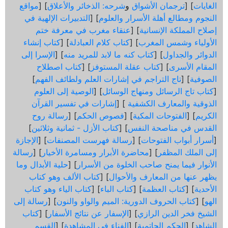
الغايات
] [
ترجمان الأشواق
و
شرحه: الذخائر والأعلاق
] [
مواقع
النجوم ومطالع أهلة الأسرار والعلوم
] [
التدبيرات الإلهية في
إصلاح المملكة الإنسانية
] [
عنقاء مغرب في معرفة ختم
الأولياء وشمس المغرب
] [
كتاب كلام العبادلة
] [
كتاب إنشاء
الدوائر والجداول
] [
كتاب كنه ما لابد للمريد منه
] [
الإسرا إلى
المقام الأسرى
] [
كتاب عقلة المستوفز
] [
كتاب اصطلاح
الصوفية
] [
تاج التراجم في إشارات العلم ولطائف الفهم
]
[
كتاب تاج الرسائل ومنهاج الوسائل
] [
الوصية إلى العلوم
الذوقية والمعارف الكشفية
] [
إشارات في تفسير القرآن
الكريم
] [
الفتوحات المكية
] [
فصوص الحكم
] [
رسالة روح
القدس في مناصحة النفس
] [
كتاب الأزل - ثمانية وثلاثين
]
[
أسرار أبواب الفتوحات
] [
رسالة فهرست المصنفات
] [
الإجازة
إلى الملك المظفر
] [
محاضرة الأبرار ومسامرة الأخيار
] [
رسالة
الأنوار فيما يمنح صاحب الخلوة من الأسرار
] [
حلية الأبدال وما
يظهر عنها من المعارف والأحوال
] [
كتاب الألف وهو كتاب
الأحدية
] [
كتاب العظمة
] [
كتاب الباء
] [
كتاب الياء وهو كتاب
الهو
] [
كتاب الحروف الدورية: الميم والواو والنون
] [
رسالة إلى
الشيخ فخر الدين الرازي
] [
الإسفار عن نتائج الأسفار
] [
كتاب
الشاهد
] [
الحكم الحاتمية
] [
الفناء في المشاهدة
] [
القسم