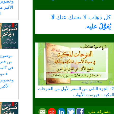
وخصوص ا
الأكبر م
ا
كل ذهاب لا يفنيك عنك
لا
يُعَوَّلُ عليه
.
موضوع خا
من فص 
في كلمة
فصوص
وخصوص ا
الأكبر
2- الجزء الثاني من السفر الأول من الفتوحات
المكية - فهرست الأبواب
مشاركة على: :