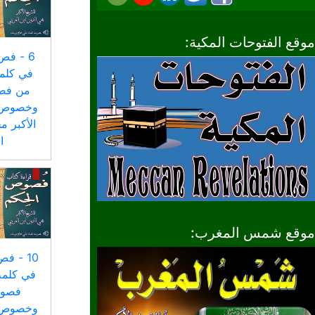
موقع الفتوحات المكية:
6 - فص
في كلمة
من فص
وخصوص ا
الأكبر م
ا
موقع شمس المغرب:
10 - ف
في كلمة
فصوص
وخصوص ا