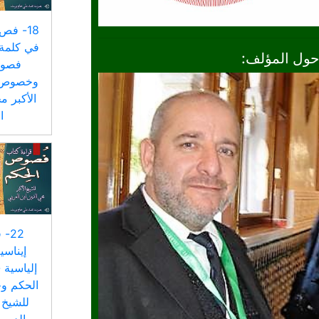
18- فص
في كلمة 
حول المؤلف:
فصوص
وخصوص ا
الأكبر م
ا
22
إيناسي
إلياسية
الحكم و
للشيخ 