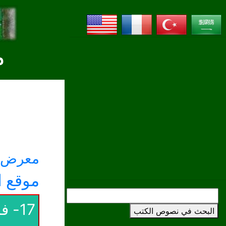
م
معرض ا
موقع ا
17-
البحث في نصوص الكتب