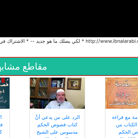
http:/ * لكي يصلك ما هو جديد -- * الاشتراك في القناة
مقاطع مشابه
دمة مع قراءة
الرد على من يدعي أنَّ
الكتاب من
كتاب فصوص الحكم
في
 الحكم
مدسوس على الشيخ
ك