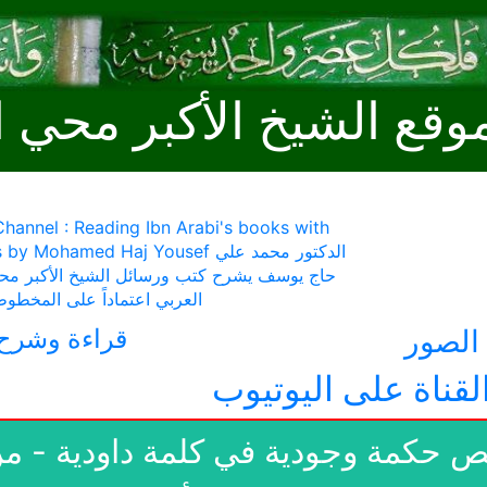
وقع الشيخ الأكبر محي ا
hannel : Reading Ibn Arabi's books with
comments by Mohamed Haj Yousef الد
حاج يوسف يشرح كتب ورسائل الشيخ الأكبر محي
العربي اعتماداً على المخطوط
لصور
قراءة وشرح 
لقناة على اليوتيوب
 فص حكمة وجودية في كلمة داودية 