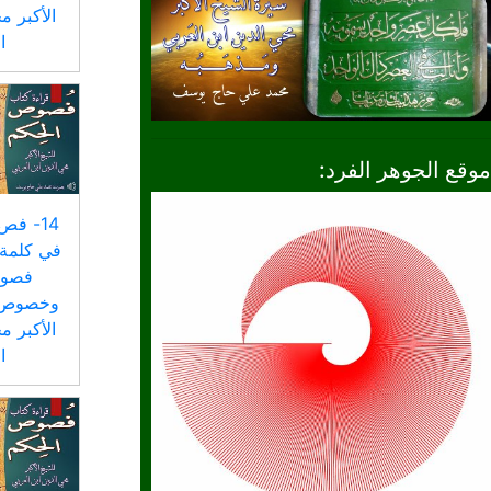
الأكبر م
ا
موقع الجوهر الفرد:
14- فص
في كلمة 
فصوص
وخصوص ا
الأكبر م
ا