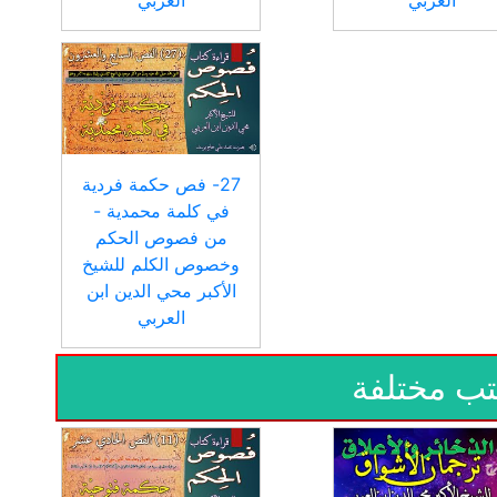
العربي
العربي
27- فص حكمة فردية
في كلمة محمدية -
من فصوص الحكم
وخصوص الكلم للشيخ
الأكبر محي الدين ابن
العربي
تب مختلفة