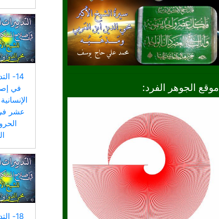
14- ال
موقع الجوهر الفرد:
في إصل
الإنسانية 
عشر في
الحرو
ال
18- ال