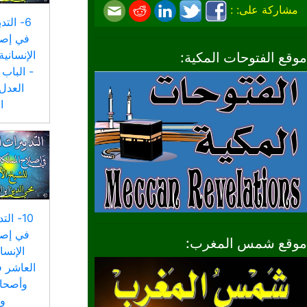
مشاركة على: :
6- التد
في إصل
الإنسانية
موقع الفتوحات المكية:
- الباب
العدل
ا
10- ال
في إصل
موقع شمس المغرب:
الإنسا
العاشر 
وأصحاب
وا