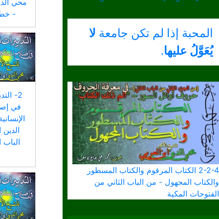
محي الدي
- خطب
المحبة إذا لم تكن جامعة
لا
يُعَوَّلُ عليها
.
2- التد
في إصل
الإنساني
الدين 
الباب ا
ا
2-2-4 الكتاب المرقوم والكتاب المسطور
والكتاب المجهول - من الباب الثاني من
الفتوحات المكية