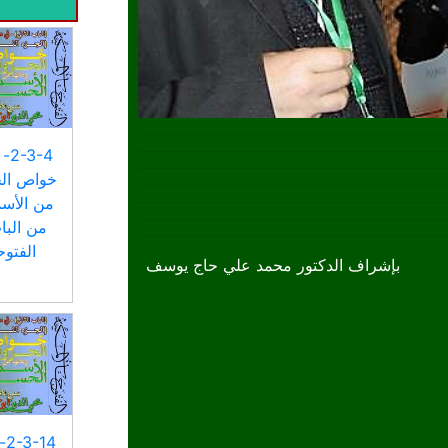
-4
خواص الح
من الأسم
من البا
الفتوح
بإشراف الدكتور محمد علي حاج يوسف
14