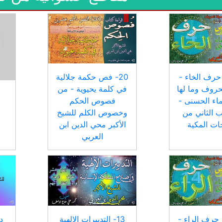
2-3- حرف الخاء -
20- فص حكمة جلالية
روف وما لها
في كلمة يحيوية - من
اء الحسنى -
فصوص الحكم
ب الثاني من
وخصوص الكلم للشيخ
ات المكية
الأكبر محي الدين ابن
العربي
2-3-- حرف الراء -
13- التدبيرات الإلهية
د