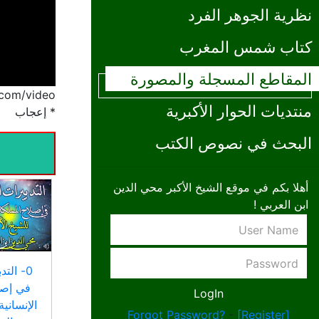
نظرية الجوهر الفرد
كتاب شمس المغرب
المقاطع المسجلة والمصورة
/www.ibnalarabi.com/video
منتديات الحوار الأكبرية
* إعجاب
البحث في نصوص الكتب
أهلا بكم في موقع الشيخ الأكبر محي الدين
ابن العربي !
0- التد
في إصل
الإنسانية
Forgot Password?
-
[Register]