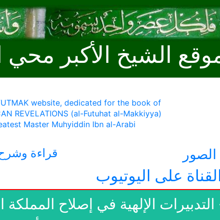
وقع الشيخ الأكبر محي ا
 FUTMAK website, dedicated for the book of
AN REVELATIONS (al-Futuhat al-Makkiyya)
eatest Master Muhyiddin Ibn al-Arabi
لصور
قراءة وشرح 
لقناة على اليوتيوب
1- التدبيرات الإلهية في إصلاح المملكة