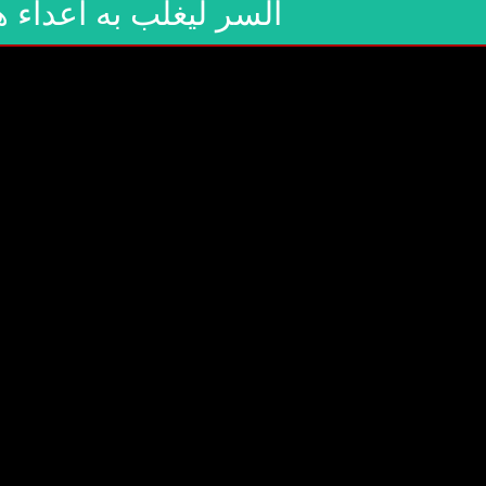
السر ليغلب به أعداء ه