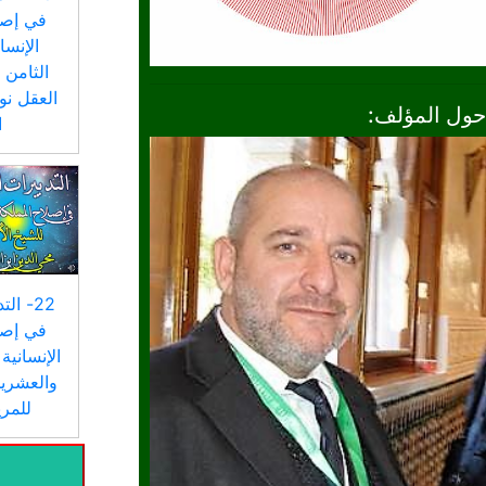
في إصل
الإنسا
الثامن
العقل نو
حول المؤلف:
ا
22- ال
في إصل
الإنسانية 
والعشري
للمري