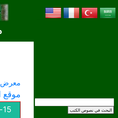
م
معرض ا
موقع ا
5
البحث في نصوص الكتب