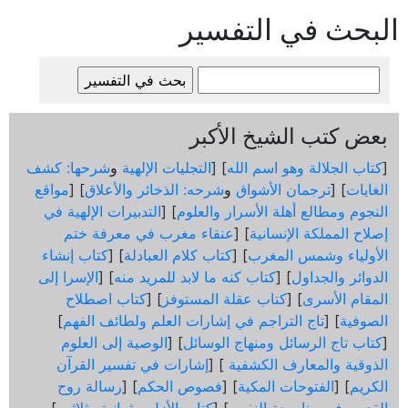
البحث في التفسير
بعض كتب الشيخ الأكبر
[
كتاب الجلالة وهو اسم الله
] [
التجليات الإلهية
و
شرحها: كشف
الغايات
] [
ترجمان الأشواق
و
شرحه: الذخائر والأعلاق
] [
مواقع
النجوم ومطالع أهلة الأسرار والعلوم
] [
التدبيرات الإلهية في
إصلاح المملكة الإنسانية
] [
عنقاء مغرب في معرفة ختم
الأولياء وشمس المغرب
] [
كتاب كلام العبادلة
] [
كتاب إنشاء
الدوائر والجداول
] [
كتاب كنه ما لابد للمريد منه
] [
الإسرا إلى
المقام الأسرى
] [
كتاب عقلة المستوفز
] [
كتاب اصطلاح
الصوفية
] [
تاج التراجم في إشارات العلم ولطائف الفهم
]
[
كتاب تاج الرسائل ومنهاج الوسائل
] [
الوصية إلى العلوم
الذوقية والمعارف الكشفية
] [
إشارات في تفسير القرآن
الكريم
] [
الفتوحات المكية
] [
فصوص الحكم
] [
رسالة روح