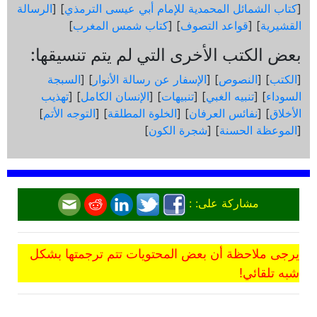
[
كتاب الشمائل المحمدية للإمام أبي عيسى الترمذي
] [
الرسالة
القشيرية
] [
قواعد التصوف
] [
كتاب شمس المغرب
]
بعض الكتب الأخرى التي لم يتم تنسيقها:
[
الكتب
] [
النصوص
] [
الإسفار عن رسالة الأنوار
] [
السبجة
السوداء
] [
تنبيه الغبي
] [
تنبيهات
] [
الإنسان الكامل
] [
تهذيب
الأخلاق
] [
نفائس العرفان
] [
الخلوة المطلقة
] [
التوجه الأتم
]
[
الموعظة الحسنة
] [
شجرة الكون
]
مشاركة على: :
يرجى ملاحظة أن بعض المحتويات تتم ترجمتها بشكل
شبه تلقائي!