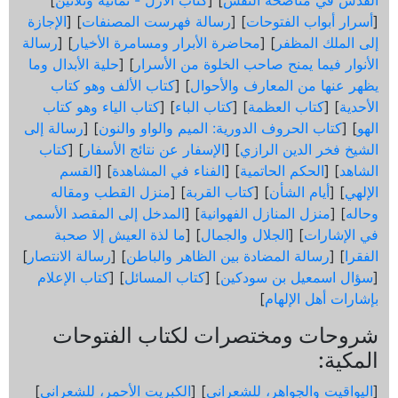
القدس في مناصحة النفس
] [
كتاب الأزل - ثمانية وثلاثين
]
[
أسرار أبواب الفتوحات
] [
رسالة فهرست المصنفات
] [
الإجازة
إلى الملك المظفر
] [
محاضرة الأبرار ومسامرة الأخيار
] [
رسالة
الأنوار فيما يمنح صاحب الخلوة من الأسرار
] [
حلية الأبدال وما
يظهر عنها من المعارف والأحوال
] [
كتاب الألف وهو كتاب
الأحدية
] [
كتاب العظمة
] [
كتاب الباء
] [
كتاب الياء وهو كتاب
الهو
] [
كتاب الحروف الدورية: الميم والواو والنون
] [
رسالة إلى
الشيخ فخر الدين الرازي
] [
الإسفار عن نتائج الأسفار
] [
كتاب
الشاهد
] [
الحكم الحاتمية
] [
الفناء في المشاهدة
] [
القسم
الإلهي
] [
أيام الشأن
] [
كتاب القربة
] [
منزل القطب ومقاله
وحاله
] [
منزل المنازل الفهوانية
] [
المدخل إلى المقصد الأسمى
في الإشارات
] [
الجلال والجمال
] [
ما لذة العيش إلا صحبة
الفقرا
] [
رسالة المضادة بين الظاهر والباطن
] [
رسالة الانتصار
]
[
سؤال اسمعيل بن سودكين
] [
كتاب المسائل
] [
كتاب الإعلام
بإشارات أهل الإلهام
]
شروحات ومختصرات لكتاب الفتوحات
المكية:
[
اليواقيت والجواهر، للشعراني
] [
الكبريت الأحمر، للشعراني
]