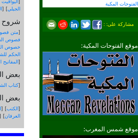
[
اليواقيت 
الفتوحات المكية
الجيلي
] [
ال
شروح و
مشاركة على: :
[
متن فصو
فصوص الح
موقع الفتوحات المكية:
خصوص الك
الحكم للشي
[
المفاتيح 
بعض ال
[
كتاب الشم
بعض الك
[
الكتب
] [
ا
العرفان
] [
موقع شمس المغرب: