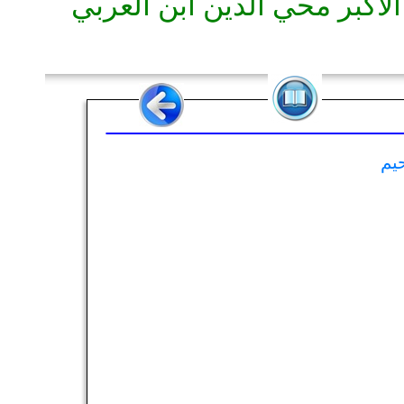
لأكبر محي الدين ابن العربي
يم