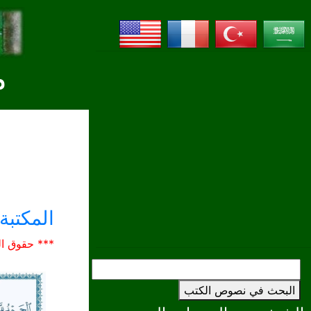
م
المكتبة 
*** حقوق ال
البحث في نصوص الكتب