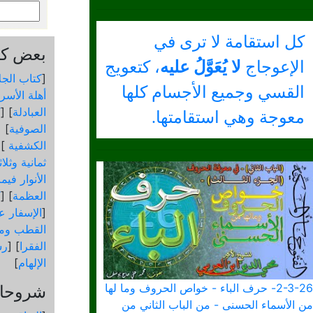
كل استقامة لا ترى في
بعض كتب
الإعوجاج
لا يُعَوَّلُ عليه
، كتعويج
[
كتاب الجل
القسي وجميع الأجسام كلها
أهلة الأسرا
العبادلة
] [
ك
معوجة وهي استقامتها.
الصوفية
] [
الكشفية
 [
ثمانية وثلا
الأنوار في
العظمة
] [
ك
[
الإسفار عن
القطب ومق
الفقرا
] [
رس
الإلهام
]
2-3-26- حرف الباء - خواص الحروف وما لها
شروحات
من الأسماء الحسنى - من الباب الثاني من