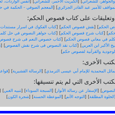
والجواهر، للشعراني
] [
الكبريت الأحمر، للشعراني
] [
أنفس الواردات، لعب
مواقف للأمير عبد القادر الجزائري
] [
المعجم الصوفي - الحكمة في حد
تعليقات على كتاب فصوص الحكم:
ص الحكم
] [
نقش فصوص الحكم
] [
كتاب الفكوك في اسرار مستندات
كم
] [
كتاب شرح فصوص الحكم
] [
كتاب جواهر النصوص في حل كلم
لم في معاني فصوص الحكم
] [
كتاب خصوص النعم فى شرح فصوص 
خ الأكبر ابن العربي
] [
كتاب نقد النصوص فى شرح نقش الفصوص
] [
ت
الوجودية والقرآنیة لفصوص حكم
]
كتب الأخرى:
ائل المحمدية للإمام أبي عيسى الترمذي
] [
الرسالة القشيرية
] [
قواع
تب الأخرى التي لم يتم تنسيقها:
لنصوص
] [
الإسفار عن رسالة الأنوار
] [
السبجة السوداء
] [
تنبيه الغبي
] [
الخلوة المطلقة
] [
التوجه الأتم
] [
الموعظة الحسنة
] [
شجرة الكون
]