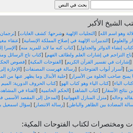
 الشيخ الأكبر
الة وهو اسم الله
] [
التجليات الإلهية
و
شرحها: كشف الغايات
] [
ترجمان 
ر والعلوم
] [
التدبيرات الإلهية في إصلاح المملكة الإنسانية
] [
عنقاء مغر
تاب إنشاء الدوائر والجداول
] [
كتاب كنه ما لابد للمريد منه
] [
الإسرا إ
تاج التراجم في إشارات العلم ولطائف الفهم
] [
كتاب تاج الرسائل ومن
]
إشارات في تفسير القرآن الكريم
] [
الفتوحات المكية
] [
فصوص الحكم
ثين
] [
أسرار أبواب الفتوحات
] [
رسالة فهرست المصنفات
] [
الإجازة إل
ما يمنح صاحب الخلوة من الأسرار
] [
حلية الأبدال وما يظهر عنها من الم
تاب الباء
] [
كتاب الياء وهو كتاب الهو
] [
كتاب الحروف الدورية: الميم و
 نتائج الأسفار
] [
كتاب الشاهد
] [
الحكم الحاتمية
] [
الفناء في المشاهدة
اله وحاله
] [
منزل المنازل الفهوانية
] [
المدخل إلى المقصد الأسمى في
الة المضادة بين الظاهر والباطن
] [
رسالة الانتصار
] [
سؤال اسمعيل ب
 ومختصرات لكتاب الفتوحات المكية: