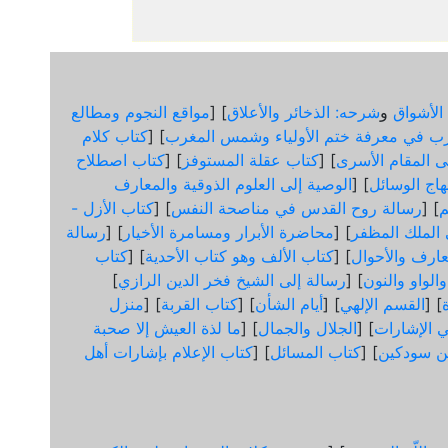
الأشواق
و
شرحه: الذخائر والأعلاق
] [
مواقع النجوم ومطالع
ب في معرفة ختم الأولياء وشمس المغرب
] [
كتاب كلام
لى المقام الأسرى
] [
كتاب عقلة المستوفز
] [
كتاب اصطلاح
هاج الوسائل
] [
الوصية إلى العلوم الذوقية والمعارف
] [
رسالة روح القدس في مناصحة النفس
] [
كتاب الأزل -
ى الملك المظفر
] [
محاضرة الأبرار ومسامرة الأخيار
] [
رسالة
عارف والأحوال
] [
كتاب الألف وهو كتاب الأحدية
] [
كتاب
الواو والنون
] [
رسالة إلى الشيخ فخر الدين الرازي
]
] [
القسم الإلهي
] [
أيام الشأن
] [
كتاب القربة
] [
منزل
 الإشارات
] [
الجلال والجمال
] [
ما لذة العيش إلا صحبة
ن سودكين
] [
كتاب المسائل
] [
كتاب الإعلام بإشارات أهل