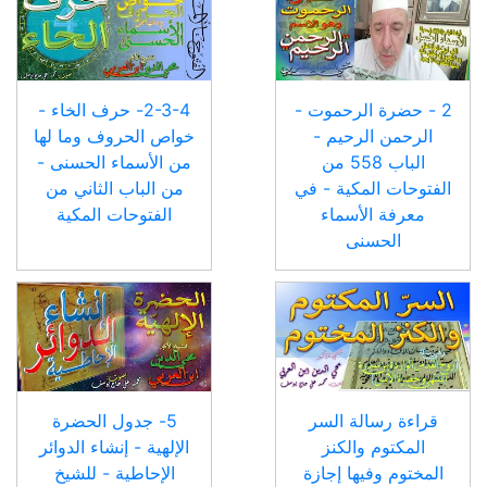
2 - حضرة الرحموت -
2-3-4- حرف الخاء -
الرحمن الرحيم -
خواص الحروف وما لها
الباب 558 من
من الأسماء الحسنى -
الفتوحات المكية - في
من الباب الثاني من
معرفة الأسماء
الفتوحات المكية
الحسنى
قراءة رسالة السر
5- جدول الحضرة
المكتوم والكنز
الإلهية - إنشاء الدوائر
المختوم وفيها إجازة
الإحاطية - للشيخ