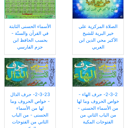
الصلاة المركزية على
الأسماء الحسنى الثابتة
خير البرية للشيخ
في القرآن والسنّة -
الأكبر محي الدين ابن
بحسب الحافظ ابن
العربي
حزم الفارسي
2-3-2- حرف الهاء -
2-3-23- حرف الذال
خواص الحروف وما لها
- خواص الحروف وما
من الأسماء الحسنى -
لها من الأسماء
من الباب الثاني من
الحسنى - من الباب
الفتوحات المكية
الثاني من الفتوحات