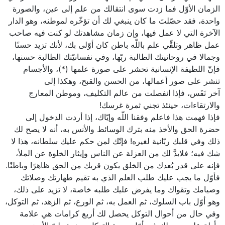
الزمان الأوّل فما زدت سوى انتقالك من علم إلى عين، والصورة
واحدة، فقد حصّلتَ ما كان ينبغي لك أن تؤخّره لموطنه، وهو الدار
الآخرة التي لا عمل فيها، وإن زمان مشاهدتك لو كنت فيه صاحب
عمل ظاهر وتلقِّي علم باللّه باطن كان أوّلى بك، لأنك تزيد حسنًا
وجمالا في روحانيتك الطالبة ربّها، وفي نفسانيّتك الطالبة حسنها،
فإنّ اللطيفة الإنسانية تحشر على صورة علمها (*)، والأجسام
تنشر على صور أعمالها، من الحسن والقبح، وهكذا إلى
آخر نَفَس، فإذا انفصلت من عالم التكليف، وموطن المعارج
والارتقاءات، حينئذ تجني ثمرة غرسك!
فإذا فهمت هذا فاعلم وفقنا اللّه وإيّاك، إذا أردت الدخول إلى
حضرة الحق والأخذ منه بترك الوسائط والأنس به، أنه لا يصح لك
ذلك وفي قلبك ربّانية لغيره! فإنّك لمن حكم عليك سلطانه، هذا لا
شك فيه؛ فلابدَّ لك من العزلة عن الناس وإيثار الخلوة عن الملأ،
فإنه على قدر بُعدك من الخلق يكون قربك من الحق ظاهرًا وباطنًا.
فأوّل ما يجب عليك طلب العلم الذي به تقيم طهارتك وصلاتك
وصيامك وتقواك وما يفرض عليك طلبه خاصة، لا تزيد على ذلك،
وهو أوّل باب السلوك، ثم العمل به، ثم الورع، ثم الزهد، ثم التوكل،
وفي حال من أحوال التوكل يحصل لك أربع كرامات هي علامة