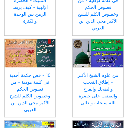
في كلمة لوطية - من
التثليث - الحضرة
فصوص الحكم
الإلهية - كيف يربط
وخصوص الكلم للشيخ
الزمن بين الوحدة
الأكبر محي الدين ابن
والكثرة
العربي
من علوم الشيخ الأكبر
10 - فص حكمة أحدية
- إطلاق التعجب
في كلمة هودية - من
والضحك والفرح
فصوص الحكم
والغضب على حضرة
وخصوص الكلم للشيخ
الله سبحانه وتعالى
الأكبر محي الدين ابن
العربي