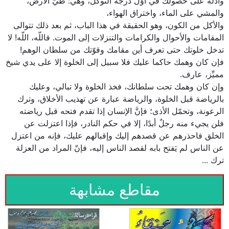
وأدلة على حصولك في أوّل درجة التوكل، وهي: طيّ الأرض،
والمشي على الماء، واختراق الهواء،
والأكل من الكون، وهو الحقيقة في هذا الباب، ثم بعد ذلك تتوالى
المقامات والأحوال والكرامات والتنزلات إلى الموت. فاللّه، اللّه! لا
تدخل خلوتك حتى تعرف أين مقامك وقوّتك من سلطان الوهم!
فإن كان وهمك حاكما عليك فلا سبيل إلى الخلوة إلا على يدي شيخ
مميِّز، عارف.
وإن كان وهمك تحت سلطانك، فخذ الخلوة ولا تبالي، وعليك
بالرياضة قبل الخلوة، والرياضة عبارة عن تهذيب الأخلاق، وترك
الرعونة، وتحمّل الأذى؛ فإنَّ الإنسان إذا تقدم فتحه قبل رياضته
فلن يجيء منه رجلٌ أبدًا، إلا في حكم النادر، فإذا اعتزلت عن
الخلق فاحذرهم عن قصدهم إليك وإقبالهم عليك، فإنه من اعتزل
عن الناس لم يَفتح بابه لقصد الناس إليه، فإنّ المراد من العزلة
ترك ...
مقاطع مشابهة