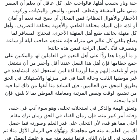
جنة ونار بحسب أهلها. فالواجب على كل عاقل أن يعلم أن السفر
مبني على المشقة وشظف العيش، والمحن والبلايات، وركوب
الأخطار والأهوال العظام؛ فمن المحال أن يصح فيه نعيم أو أمان
أو لذة، فإن المياه مختلفة الطعم، والأهوية مختلفة التصريف، وأهل
كل منهلة يخالف طبع أهل المنهلة الأخرى، فيحتاج المسافر لما
يصلح بتلقي كل عالم في منزله فإنه عندهم صاحب ليلة أو ساعة
وينصرف فأنّى تُعقل الراحة فيمن هذه حالته!
و ما أوردنا هذا ردًّا على أهل النعيم في العاملين لها والمكبين على
جمع حطامها فإن أهل هذا الفعل عندنا أقل وأحقر من أن نشتغل
بهم أو نلتفت إليهم وإنما أوردنا لذة لمن استعجل لذة المشاهدة في
غير موطنها الثابت وحالة الفنا في غير منزلها والاستهلاك في الحق
بطريق المحق عن العالمين، فإن السادة منا أنفوا من ذلك لما فيه
من تضييع الوقت ونقص المرتبة ومعاملة الموطن بما لا يليق، فإن
الدنيا سجنه
وتعلق الهمة والذكر في استجلابه تجليه، وهو سوء أدب في حقه،
وفاته أمر كبير منه، فإن زمان الفناء في الحق زمان ترك مقام
أعلى مما هو فيه، لأن التجلي على قدر العلم وصورته فما حصل
لك من العلم به منه في مجاهدتك وتهيُّؤك في الزمان الأوّل مثلا ثم
أشهدت في الزمان الثاني فإنما تشهد منه صورة علمك المقدّر في