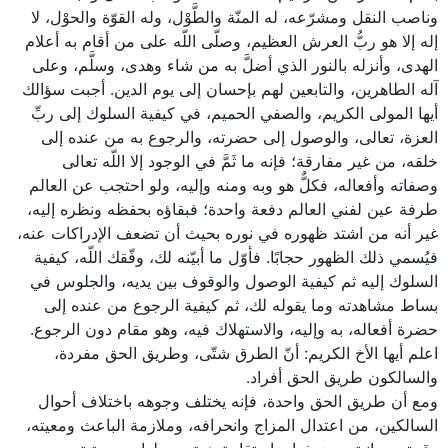
وناصب النقل ومشرّعه، له المنّة والطَّوْل، وله القوّة والحوْل، لا
إله إلا هو ربُّ العرش العظيم، وصلّى اللّه على من أقام به أعلام
الهدى، وأنزله بالنور الذي أضلَّ به من شاء وهدى، وسلَّم، وعلى
آله الطاهرين، والتابعين لهم بإحسان إلى يوم الدين. أجبت سؤالك
أيها المولى الكريم، والصفي الحميم، في كيفية السلوك إلى ربِّ
العزة، تعالى، والوصول إلى حضرته، والرجوع به من عنده إلى
خلقه، من غير مفارقة؛ فإنه ما ثَمَّ في الوجود إلا اللّه تعالى
وصفاته وأفعاله، فكلٌّ هو وبه ومنه وإليه، ولو احتجب عن العالم
طرفة عين لفني العالم دفعة واحدة؛ فبقاؤه بحفظه ونظره إليه،
غير أنه من اشتد ظهوره في نوره بحيث أن تضعف الإدراكات عنه،
فيُسمي ذلك الظهور حجابًا. فأوّل ما أبيّنه لك، وفّقك اللّه، كيفية
السلوك إليه ثم كيفية الوصول والوقوف بين يديه، والجلوس في
بساط مشاهدته وما يقوله لك، ثم كيفية الرجوع من عنده إلى
حضرة أفعاله، به وإليه، والاستهلاك فيه، وهو مقام دون الرجوع.
اعلم أيها الأخ الكريم: أنّ الطرق شتّى، وطريق الحق مفردة،
والسالكون طريق الحق أفراد.
ومع أن طريق الحق واحدة، فإنه يختلف وجوهه باختلاف أحوال
السالكين، من اعتدال المزاج وانحرافه، وملازمة الباعث ومعيته،