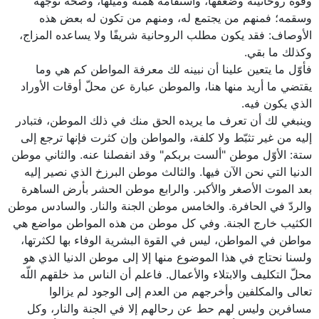
وقوة روحانيته وضعفها، واستقامة همته وميلها، وصحة توجهه
وسقمه؛ فمنهم من يجتمع له، ومنهم من تكون له بعض هذه
الأوصاف: فقد يكون مطلب الروحانية شريفًا ولا يساعده المزاج،
وكذلك ما بقي.
فأوّل ما يتعين علينا أن نبينه لك معرفة المواطن كم هي وما
يقتضي ما أريد منها هنا، والموطن عبارة عن محلّ أوقات الأوراد
الذي يكون فيه.
وينبغي لك أن تعرف ما يريده الحق منك في ذلك الموطن، فتبادر
إليه من غير تثبّط ولا كلفة، والمواطن وإن كثرت فإنها ترجع إلى
ستة: الأوّل موطن "ألست بربكم" وقد انفصلنا عنه. والثاني موطن
الدنيا التي نحن الآن فيها. والثالث موطن البرزخ الذي نصير إليه
بعد الموت الأصغر والأكبر. والرابع موطن الحشر بأرض الساهرة
والردّ في الحافرة. والخامس موطن الجنة والنار. والسادس موطن
الكثيب خارج الجنة. وفي كل موطن من هذه المواطن مواضع هي
مواطن في المواطن، ليس في القوة البشرية الوفاء بها لكثرتها،
ولسنا نحتاج في هذا الموضوع منها إلا إلى موطن الدنيا الذي هو
محلّ التكليف والابتلاء والأعمال. فاعلم أن الناس مذ خلقهم اللّه
تعالى والمكلفين وأخرجهم من العدم إلى الوجود لم يزالوا
مسافرين وليس لهم حط عن رحالهم إلا في الجنة والنار، وكل