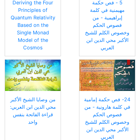
5 - فص حكمة
Deriving the Four
مهيمنية في كلمة
Principles of
إبراهيمية - من
Quantum Relativity
فصوص الحكم
Based on the
وخصوص الكلم للشيخ
Single Monad
الأكبر محي الدين ابن
Model of the
العربي
Cosmos
24- فص حكمة إمامية
من وصايا الشيخ الأكبر
في كلمة هارونية - من
محي الدين ابن العربي:
فصوص الحكم
قراءة الفاتحة بنفس
وخصوص الكلم للشيخ
واحد
الأكبر محي الدين ابن
العربي