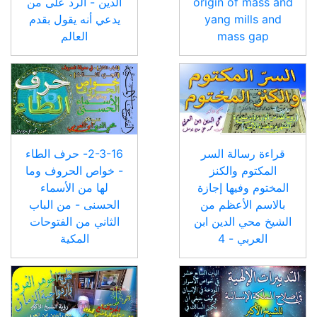
origin of mass and
الدين - الرد على من
yang mills and
يدعي أنه يقول بقدم
mass gap
العالم
قراءة رسالة السر
2-3-16- حرف الطاء
المكتوم والكنز
- خواص الحروف وما
المختوم وفيها إجازة
لها من الأسماء
بالاسم الأعظم من
الحسنى - من الباب
الشيخ محي الدين ابن
الثاني من الفتوحات
العربي - 4
المكية