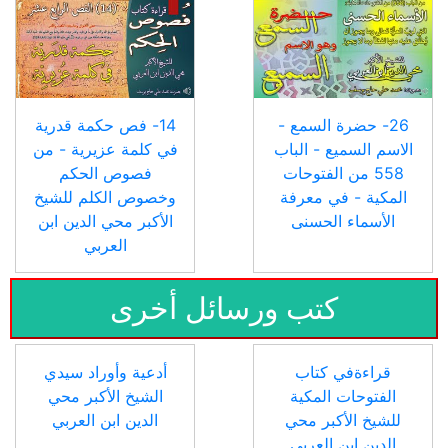
26- حضرة السمع -
14- فص حكمة قدرية
الاسم السميع - الباب
في كلمة عزيرية - من
558 من الفتوحات
فصوص الحكم
المكية - في معرفة
وخصوص الكلم للشيخ
الأسماء الحسنى
الأكبر محي الدين ابن
العربي
كتب ورسائل أخرى
قراءةفي كتاب
أدعية وأوراد سيدي
الفتوحات المكية
الشيخ الأكبر محي
للشيخ الأكبر محي
الدين ابن العربي
الدين ابن العربي