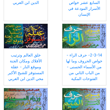
السابع عشر خواص
الدين ابن العربي
الأسرار المودعة في
الإنسان
2-3-14- حرف الراء -
خلق العالم وترتيب
خواص الحروف وما لها
الأفلاك ومكان الجنة
من الأسماء الحسنى -
وموقع النار - عقلة
من الباب الثاني من
المستوفز للشيخ الأكبر
الفتوحات المكية
محي الدين ابن العربي