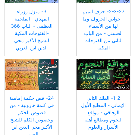
2-3-27- حرف الميم
3- منزل وزراء
- خواص الحروف وما
المهدي - الملحمة
لها من الأسماء
العظمى - الباب 366
الحسنى - من الباب
-الفتوحات المكية
الثاني من الفتوحات
للشيخ الأكبر محي
المكية
الدين ابن العربي
1-2- الفلك الثاني
24- فص حكمة إمامية
الإيماني - المطلع الأول
في كلمة هارونية - من
الوفاقي - مواقع
فصوص الحكم
النجوم ومطالع أهلة
وخصوص الكلم للشيخ
الأسرار والعلوم
الأكبر محي الدين ابن
العربي