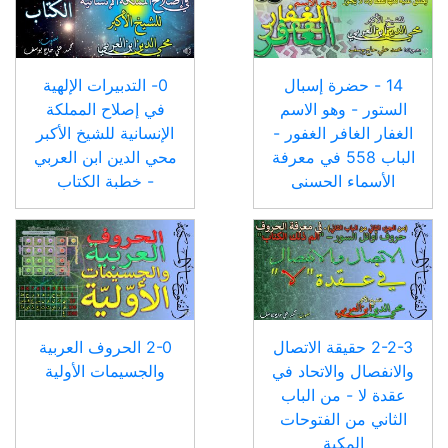
14 - حضرة إسبال
0- التدبيرات الإلهية
الستور - وهو الاسم
في إصلاح المملكة
الغفار الغافر الغفور -
الإنسانية للشيخ الأكبر
الباب 558 في معرفة
محي الدين ابن العربي
الأسماء الحسنى
- خطبة الكتاب
2-2-3 حقيقة الاتصال
2-0 الحروف العربية
والانفصال والاتحاد في
والجسيمات الأولية
عقدة لا - من الباب
الثاني من الفتوحات
المكية