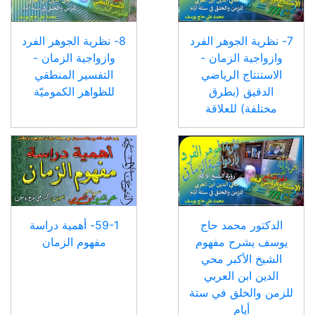
7- نظرية الجوهر الفرد
8- نظرية الجوهر الفرد
وازواجية الزمان -
وازواجية الزمان -
الاستنتاج الرياضي
التفسير المنطقي
الدقيق (بطرق
للظواهر الكموميّة
مختلفة) للعلاقة
الدكتور محمد حاج
59-1- أهمية دراسة
يوسف يشرح مفهوم
مفهوم الزمان
الشيخ الأكبر محي
الدين ابن العربي
للزمن والخلق في ستة
أيام