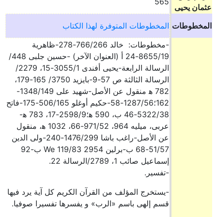
565
عثمان يحيى
المخطوطات
المخطوطات المتوفرة لهذا الكتاب
-مخطوطات: خالد 766/266-278-ظاهرية
8655/19-24 أ (العنوان الآخر) -حسين جلبى 448/
الرسالة الرابعة-يحيى أفندى 3055/1-15، 2279/
الرسالة الثالثة ص 57-9-بايزيد 3750/ 165-179،
782 ه‍ منقول عن الأصل-شهيد على 1348/149-
162؛1287/56-58-حكيم أوغلو 506/165-175-فاتح
5322/38-46 ب، 590 ه‍؛2598/9-17، 783 ه‍-
عربى، ميليه 964، 971/52-66، 1032 ه‍، منقول
عن الأصل-راغب باشا 1476/299-240-ولى الدين
51/57-68 ب-برلين 2954 We 119/83 ب-92
إسماعيل صائب 1، 2789/الرسالة 22.
-تفسير.
-يستخرج المؤلف من القرآن الكريم كل آية يرد فيها
قسم إلهى باسم «الرب» و يفسرها تفسيرا صوفيا.