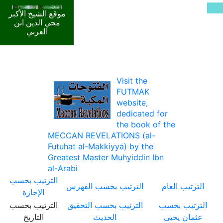
موقع الشيخ الأكبر
محي الدين ابن
العربي
Visit the
FUTMAK
website,
dedicated for
the book of the
MECCAN REVELATIONS (al-
Futuhat al-Makkiyya) by the
Greatest Master Muhyiddin Ibn
al-Arabi
الترتيب بحسب
الترتيب العام
الترتيب بحسب الفهرس
الإجازة
الترتيب بحسب
الترتيب بحسب التحقيق
الترتيب بحسب
عثمان يحيى
الحديث
التاريخ