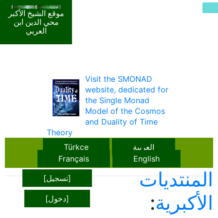
موقع الشيخ الأكبر
محي الدين ابن
العربي
Visit the SMONAD
website, dedicated for
the Single Monad
Model of the Cosmos
and Duality of Time
Theory
العربية
Türkçe
Français
English
المنتديات
[تسجيل]
الأكبرية
:
[دخول]