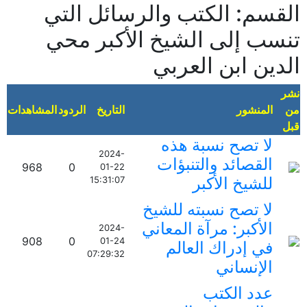
القسم: الكتب والرسائل التي
تنسب إلى الشيخ الأكبر محي
الدين ابن العربي
نشر
من
المنشور
التاريخ
الردود
المشاهدات
قبل
لا تصح نسبة هذه
2024-
القصائد والتنبؤات
968
0
01-22
للشيخ الأكبر
15:31:07
لا تصح نسبته للشيخ
الأكبر: مرآة المعاني
2024-
908
0
01-24
في إدراك العالم
07:29:32
الإنساني
عدد الكتب