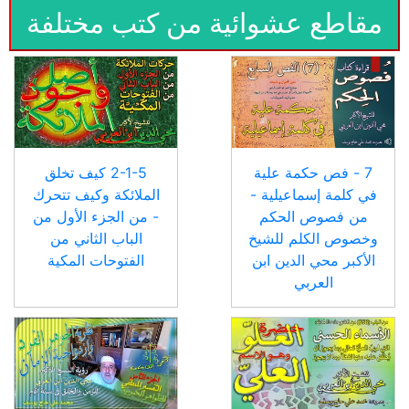
مقاطع عشوائية من كتب مختلفة
7 - فص حكمة علية
2-1-5 كيف تخلق
في كلمة إسماعيلية -
الملائكة وكيف تتحرك
من فصوص الحكم
- من الجزء الأول من
وخصوص الكلم للشيخ
الباب الثاني من
الأكبر محي الدين ابن
الفتوحات المكية
العربي