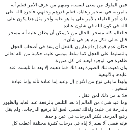
فمن الملوك من سعى‏ لنفسه، ومنهم من عرف الأمر فعلم أنه
بالمرتبة في تسخير رعاياه، فعلم قدرهم وحقهم، فآجره الله على
ذلك أجر العلماء بالأمر على ما هو عليه وأجر مثل هذا يكون على
الله في كون الله في شئون عباده.
فالعالم كله مسخر بالحال من لا يمكن أن يطلق عليه أنه مسخر .
قال تعالى‏ «كل يوم هو في شأن».
فكان عدم قوة إرداع هارون بالفعل أن ينفذ في أصحاب العجل
بالتسليط على العجل كما سلط موسى عليه، حكمة من الله تعالى
ظاهرة في الوجود ليعبد في كل صورة.
وإن‏ ذهبت تلك الصورة بعد ذلك فما ذهبت إلا بعد ما تلبست عند
عابدها بالألوهية.
ولهذا ما بقي نوع من الأنواع إل وعبد إما عبادة تأله وإما عبادة
تسخير .
فلا بد من ذلك لمن عقل‏ .
وما عبد شي‏ء من العالم إلا بعد التلبس‏ بالرفعة عند العابد والظهور
بالدرجة في قلبه: ولذلك تسمى‏ الحق لنا برفيع الدرجات، ولم يقل
رفيع الدرجة. فكثر الدرجات في عين واحدة.
فإنه قضى ألا يعبد إلا إياه في درجات كثيرة مختلفة أعطت كل