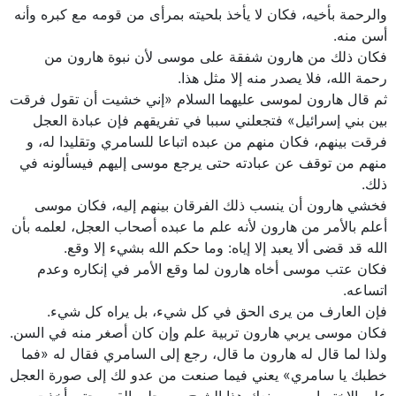
والرحمة بأخيه، فكان لا يأخذ بلحيته بمرأى من قومه مع كبره وأنه
أسن منه.
فكان‏ ذلك من هارون شفقة على موسى لأن نبوة هارون من
رحمة الله، فلا يصدر منه إلا مثل هذا.
ثم قال هارون لموسى عليهما السلام‏ «إني خشيت أن تقول فرقت
بين بني إسرائيل» فتجعلني سببا في تفريقهم‏ فإن عبادة العجل
فرقت بينهم، فكان منهم من عبده اتباعا للسامري وتقليدا له، و
منهم من توقف عن عبادته حتى يرجع موسى إليهم فيسألونه في
ذلك.
فخشي هارون أن ينسب ذلك الفرقان بينهم‏ إليه، فكان‏ موسى
أعلم بالأمر من هارون لأنه علم ما عبده أصحاب العجل، لعلمه بأن
الله قد قضى ألا يعبد إلا إياه: وما حكم الله بشي‏ء إلا وقع.
فكان عتب موسى أخاه هارون لما وقع الأمر في إنكاره وعدم
اتساعه.
فإن العارف من يرى الحق في كل شي‏ء، بل يراه كل شي‏ء.
فكان موسى يربي هارون تربية علم وإن كان أصغر منه في السن.
ولذا لما قال له هارون ما قال، رجع إلى السامري فقال له‏ «فما
خطبك يا سامري» يعني فيما صنعت من عدو لك إلى صورة العجل