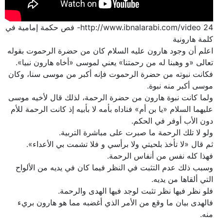
http://www.ibnalarabi.com/video 24- فص حكمة إمامية في
كلمة هارونية
اعلم أن وجود هارون عليه السلام كان من حضرة الرحموت بقوله
تعالى‏ «و وهبنا له من رحمتنا» يعني لموسى‏ «أخاه هارون نبيا».
فكانت نبوته من حضرة الرحموت فإنه أكبر من موسى سنا، وكان
موسى أكبر منه نبوة.
ولما كانت نبوة هارون من حضرة الرحمة، لذلك قال لأخيه موسى
عليهما السلام‏ «يا بن أم» فناداه بأمه لا بأبيه إذ كانت الرحمة للأم
دون الأب أوفر في الحكم.
ولو لا تلك الرحمة ما صبرت على مباشرة التربية.
ثم قال‏ «لا تأخذ بلحيتي ولا برأسي‏ و فلا تشمت بي الأعداء».
فهذا كله نفس من أنفاس الرحمة.
وسبب ذلك عدم التثبت في النظر فيما كان في يديه من الألواح
التي ألقاها من يديه.
فلو نظر فيها نظر تثبت لوجد فيها الهدى والرحمة.
فالهدى بيان ما وقع من الأمر الذي أغضبه مما هو هارون بري‏ء
منه.