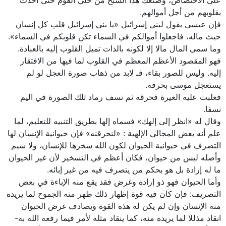
على الاختصاص، وصنعك هذا الشبح من حلي القوم حتى أخذت
بقلوبهم من أجل أموالهم.
فإن عيسى يقول لبني إسرائيل «يا بني إسرائيل قلب كل إنسان
حيث ماله، فاجعلوا أموالكم في السماء تكن قلوبكم في السماء».
وما سمي المال مالا إلا لكونه بالذات تميل القلوب إليه بالعبادة.
فهو المقصود الأعظم المعظم في القلوب لما فيها من الافتقار
إليه. وليس للصور بقاء، فـ لابد من ذهاب صورة العجل لو لم
يستعجل موسى بحرقه.
فغلبت عليه الغيرة فحرقه ثم نسف رماد تلك الصورة في اليم
نسفا.
وقال له‏ «انظر إلى‏ إلهك» فسماه إلها بطريق التنبيه للتعليم، لما
علم أنه بعض المجالي الإلهية : «لنحرقنه» فإن حيوانية الإنسان لها
التصرف في حيوانية الحيوان لكون الله سخرها للإنسان، ولا سيم
وأصله ليس من حيوان، فكان أعظم في التسخير لأن غير الحيوان
ما له إرادة بل هو بحكم من يتصرف فيه من غير إبائه.
وأما الحيوان فهو ذو إرادة وغرض فقد يقع منه‏ الإباءة في بعض
التصريف: فإن كان فيه قوة إظهار ذلك ظهر منه الجموح لما يريده
منه الإنسان وإن لم يكن له هذه القوة ويصادف‏ غرض الحيوان
انقاد مذللا لما يريده منه، كما ينقاد مثله لأمر فيما رفعه الله به-