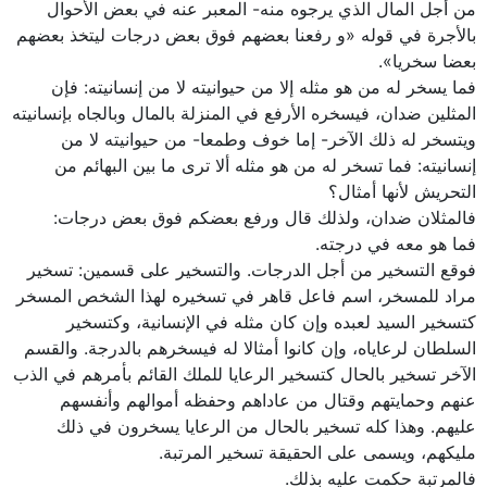
من أجل المال الذي يرجوه منه- المعبر عنه في بعض الأحوال
بالأجرة في قوله‏ «و رفعنا بعضهم‏ فوق بعض درجات ليتخذ بعضهم‏
بعضا سخريا».
فما يسخر له من هو مثله إلا من حيوانيته لا من إنسانيته: فإن
المثلين ضدان، فيسخره الأرفع في المنزلة بالمال وبالجاه بإنسانيته
ويتسخر له ذلك الآخر- إما خوف وطمعا- من حيوانيته لا من
إنسانيته: فما تسخر له من هو مثله ألا ترى ما بين البهائم من
التحريش‏ لأنها أمثال؟
فالمثلان ضدان، ولذلك قال ورفع بعضكم فوق بعض درجات:
فما هو معه في درجته.
فوقع‏ التسخير من أجل الدرجات. والتسخير على قسمين: تسخير
مراد للمسخر، اسم فاعل قاهر في تسخيره لهذا الشخص المسخر
كتسخير السيد لعبده وإن كان مثله في الإنسانية، وكتسخير
السلطان لرعاياه، وإن كانوا أمثالا له فيسخرهم بالدرجة. والقسم
الآخر تسخير بالحال كتسخير الرعايا للملك‏ القائم بأمرهم في الذب
عنهم وحمايتهم وقتال من‏ عاداهم وحفظه أموالهم وأنفسهم
عليهم. وهذا كله تسخير بالحال من الرعايا يسخرون في ذلك
مليكهم، ويسمى على الحقيقة تسخير المرتبة.
فالمرتبة حكمت عليه بذلك.