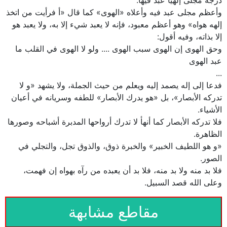
درجة مجلى إلهيا عبد فيها.
وأعظم مجلى عبد فيه وأعلاه «الهوى» كما قال‏ «أ فرأيت من اتخذ
إلهه هواه» وهو أعظم معبود، فإنه لا يعبد شيء إلا به، ولا يعبد هو
إلا بذاته، وفيه أقول:
وحق الهوى إن الهوى سبب الهوى‏ .... ولو لا الهوى في القلب ما
عبد الهوى‏
...
فدعا إلى إله يصمد إليه ويعلم من حيث الجملة، ولا يشهد «و لا
تدركه الأبصار»، بل‏ «هو يدرك الأبصار» للطفه وسريانه في أعيان
الأشياء.
فلا تدركه الأبصار كما أنهأ لا تدرك‏ أرواحها المدبرة أشباحه وصورها
الظاهرة.
«و هو اللطيف الخبير» والخبرة ذوق، والذوق تجل، والتجلي في
الصور.
فلا بد منه ولا بد منه، فلا بد أن يعبده من رآه بهواه إن فهمت،
وعلى الله قصد السبيل.
مقاطع مشابهة