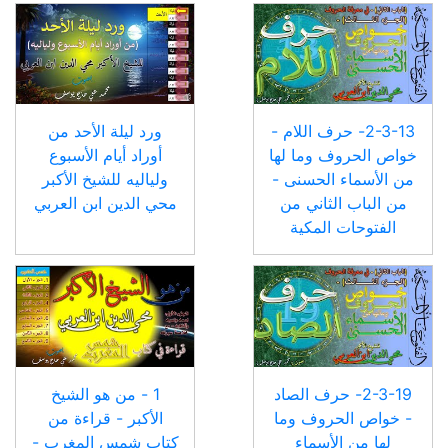
2-3-13- حرف اللام -
ورد ليلة الأحد من
خواص الحروف وما لها
أوراد أيام الأسبوع
من الأسماء الحسنى -
ولياليه للشيخ الأكبر
من الباب الثاني من
محي الدين ابن العربي
الفتوحات المكية
2-3-19- حرف الصاد
1 - من هو الشيخ
- خواص الحروف وما
الأكبر - قراءة من
لها من الأسماء
كتاب شمس المغرب -