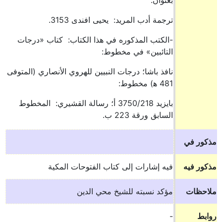
بعنوان:
ترجمة أدب المريد: يحيى افندى 3153.
-الكتب المذكوره في هذا الكتاب: كتاب «درجات
التائبين» في مخطوط:
نافذ باشا؛ درجات النبيين للهروي الأنصاري (المتوفى
481 ه‍) مخطوط:
بايزيد 3750/218 أ؛ رسالة القشيري: المخطوط
السابق ورقة 223 ب.
مذكور في
مذكور فيه
فيه إشارات إلى كتاب الفتوحات المكية
ملاحظات
مؤكد نسبته للشيخ محي الدين
روابط
-