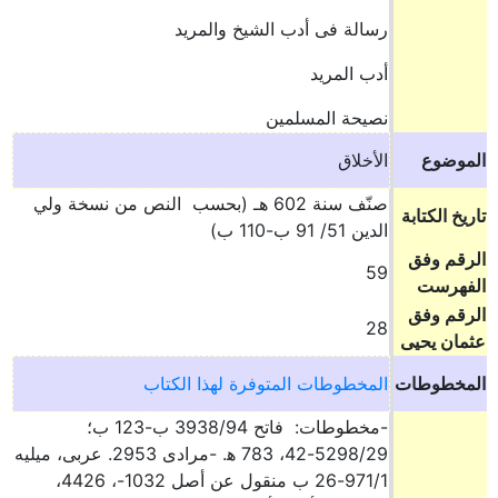
رسالة فى أدب الشيخ والمريد
أدب المريد
نصيحة المسلمين
الموضوع
الأخلاق
صنّف سنة 602 هـ (بحسب النص من نسخة ولي
تاريخ الكتابة
الدين 51/ 91 ب-110 ب‌)
الرقم وفق
59
الفهرست
الرقم وفق
28
عثمان يحيى
المخطوطات
المخطوطات المتوفرة لهذا الكتاب
-مخطوطات: فاتح 3938/94 ب-123 ب؛
5298/29-42، 783 ه‍. -مرادى 2953. عربى، ميليه
971/1-26 ب منقول عن أصل 1032-، 4426،