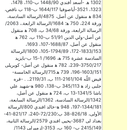
1302 ه‍. -أسعد أفندي 1448/90 ب-110، 1478،
1323، 3521-أياصوفيا 1644/117 ب-118 ب ناقص،
834 ه‍ منقول عن أصل، 4875/الرسالة السادسة،
ورقة 224، 750 ه‍؛ 1684/الرسالة الرابعة.، 2063/
الرسالة الرابعة، ورقة 34/68 ب، 708 ه‍ منقول
عن أصل-ولي الدين 51/91 ب-110 ب، 762 ه‍
منقول عن أصل، 1688/87-107، 1693،
1833/153-172، 1794/89-105، 1800/الرسالة
السادسة عشرة 715 ه‍، 1696/ 1-15 ب-بايزيد
3750/217-239، 782 ه‍ منقول عن أصل- كوبريلى
1603/151-196، 739 ه‍.715/الرسالة الخامسة-
فيض اللّه 2161/104-111 ب، 2119/31.. . -قره
جلبى زاد ه‍ 345/113 ب-138، 980 ه‍-شهيد علي
باشا 1341/5-13 ب، 724 ه‍ منقول عن أصل،
1342/الرسالة السادسة، 1362/الرسالة السابعة،
1344/181-197، 948 ه‍-خالد افندي 800/الرسالة
الأولى، 826/18-38 ب؛72/230-240، 821/17-41-
بغداد لى 3687-يحيى افندي 2579/الرسالة الثانية،
2415/149 ب- 160 ب، 3153-إزميرلي 1143/