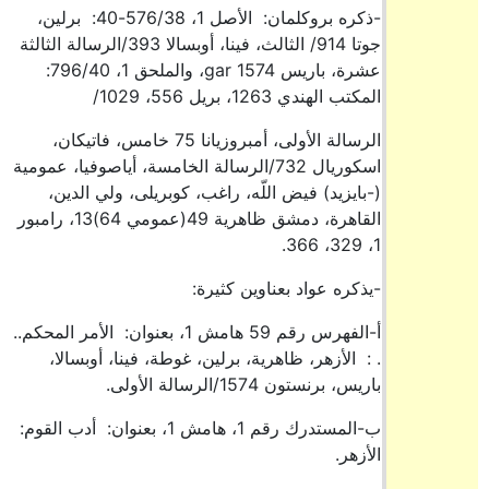
-ذكره بروكلمان: الأصل 1، 576/38-40: برلين،
جوتا 914/ الثالث، فينا، أوبسالا 393/الرسالة الثالثة
عشرة، باريس gar 1574، والملحق 1، 796/40:
المكتب الهندي 1263، بريل 556، 1029/
الرسالة الأولى، أمبروزيانا 75 خامس، فاتيكان،
اسكوريال 732/الرسالة الخامسة، أياصوفيا، عمومية
(-بايزيد) فيض اللّه، راغب، كوبريلى، ولي الدين،
القاهرة، دمشق ظاهرية 49(عمومي 64)13، رامبور
1، 329، 366.
-يذكره عواد بعناوين كثيرة:
أ-الفهرس رقم 59 هامش 1، بعنوان: الأمر المحكم..
. : الأزهر، ظاهرية، برلين، غوطة، فينا، أوبسالا،
باريس، برنستون 1574/الرسالة الأولى.
ب-المستدرك رقم 1، هامش 1، بعنوان: أدب القوم:
الأزهر.