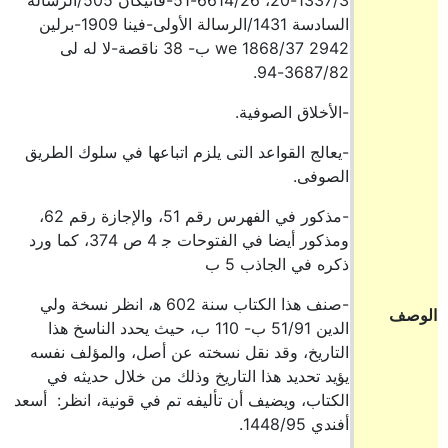
1337/3-20، 6614/26-51-فاتيكان 505/الرسالة
السادسة 1431/الرسالة الأولى-فينا 1909-برلين
2942 we 1868/37 ب- 38 ناقصة-لا له لى
3687/82-94.
-الأخلاق الصوفية.
-يعالج القواعد التى يلزم اتباعها في سلوك الطريق
الصوفى.
-مذكور في الفهرس رقم 51، والإجازة رقم 62،
ومذكور أيضا في الفتوحات ج‍ 4 ص 374، كما ورد
ذكره في الجاذب 5 ب
-صنف هذا الكتاب سنة 602 ه‍، انظر نسخة ولي
الوصف
الدين 51/91 ب- 110 ب، حيث يحدد الناسخ هذا
التاريخ، وقد نقل نسخته عن أصل، والمؤلف نفسه
يؤيد تحديد هذا التاريخ وذلك من خلال حديثه في
الكتاب، ويضيف أن تأليفه تم في قونية، انظر: أسعد
أفندي 1448/95.