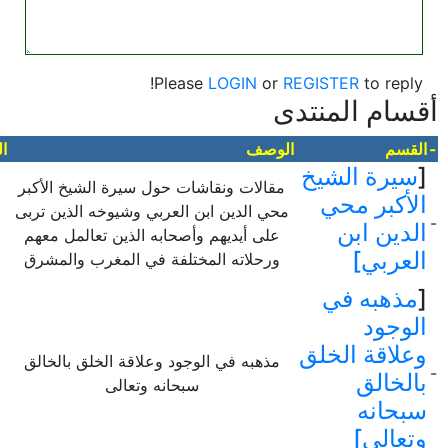
Please
LOGIN
or
REGISTER
to reply!
أقسام المنتدى
-
القسم
الوصف
ا
[
سيرة الشيخ
مقالات ونقاشات حول سيرة الشيخ الأكبر
الأكبر محي
محي الدين ابن العربي وشيوخه الذين تربى
-
الدين ابن
على أيديهم وأصحابه الذين تعالمل معهم
العربي]
ورحلاته المختلفة في المغرب والمشرق
[
مذهبه في
الوجود
وعلاقة الخلق
مذهبه في الوجود وعلاقة الخلق بالخالق
-
بالخالق
سبحانه وتعالى
سبحانه
وتعالى]