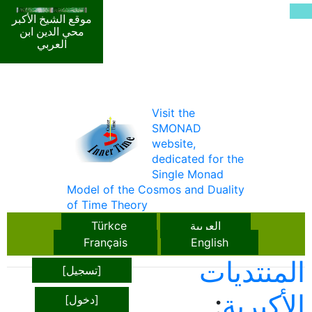
موقع الشيخ الأكبر
محي الدين ابن
العربي
Visit the
SMONAD
website,
dedicated for the
Single Monad
Model of the Cosmos and Duality
of Time Theory
العربية
Türkçe
Français
English
المنتديات
[تسجيل]
الأكبرية
:
[دخول]