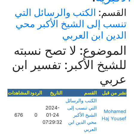
القسم:
الكتب والرسائل التي
تنسب إلى الشيخ الأكبر محي
الدين ابن العربي
الموضوع: لا تصح نسبته
للشيخ الأكبر: تفسير ابن
عربي
نشر من قبل
القسم
التاريخ
الردود
المشاهدات
الكتب والرسائل
التي تنسب إلى
2024-
Mohamed
الشيخ الأكبر
01-24
0
676
Haj Yousef
محي الدين ابن
07:29:32
العربي