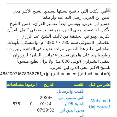
من الكتب التي لا تصح نسبتها لسيدي الشيخ الأكبر محي
الدين ابن العربي رضي الله عنه وأرضاه:
تفسير ابن عربي، ويسمى ايضاً: تفسير القرآن، تفسير الشيخ
الأكبر، أو: تفسير محي الدين، وهو تفسير صوفي كامل للقرآن
الكريم، وهو في الحقيقة من تأليف الشيخ عبد الرزاق
القاشاني (المتوفى سنة 730 ه / 1330 م) والمسمّى: تأويلات
القاشاني. طبع هذا التفسير مرات عديدة في القاهرة وبيروت،
وطبع بالهند على هامش تفسير «عرائس البيان» لروزبهان
البقلي الشيرازي (توفي 606 هـ)، ولا يزال يطبع منسوباً
للشيخ الأكبر محي الدين ابن العربي.
[attachment=0]297369146_5315441861882345_5546510971678358751_n.jpg[/attachment]
نشر من قبل
القسم
التاريخ
الردود
المشاهدات
الكتب والرسائل
التي تنسب إلى
2024-
Mohamed
الشيخ الأكبر
01-24
0
676
Haj Yousef
محي الدين ابن
07:29:32
العربي