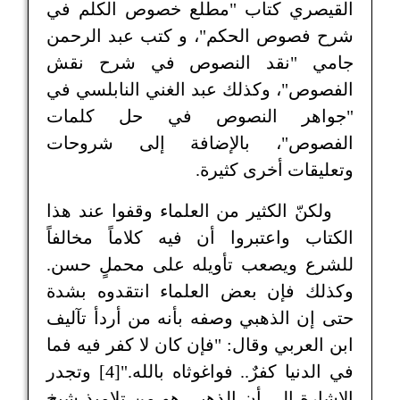
القيصري كتاب "مطلع خصوص الكلم في
شرح فصوص الحكم"، و كتب عبد الرحمن
جامي "نقد النصوص في شرح نقش
الفصوص"، وكذلك عبد الغني النابلسي في
"جواهر النصوص في حل كلمات
الفصوص"، بالإضافة إلى شروحات
وتعليقات أخرى كثيرة.
ولكنّ الكثير من العلماء وقفوا عند هذا
الكتاب واعتبروا أن فيه كلاماً مخالفاً
للشرع ويصعب تأويله على محملٍ حسن.
وكذلك فإن بعض العلماء انتقدوه بشدة
حتى إن الذهبي وصفه بأنه من أردأ تآليف
ابن العربي وقال: "فإن كان لا كفر فيه فما
في الدنيا كفرٌ.. فواغوثاه بالله."[4] وتجدر
الإشارة إلى أن الذهبي هو من تلاميذ شيخ