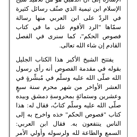
الإسلام ابن تيمية الذي صنّف رسائل كثيرة
في الردّ على ابن العربي منها رسالة
سمّاها "الرد الأقوم على ما في كتاب
فصوص الحكم"، كما سنرى في الفصل
القادم إن شاء الله تعالى.
يفتتح الشيخ الأكبر هذا الكتاب الجليل
بقوله في مقدمة الفصوص أنه رأى رسول
الله صلّى الله عليه وسلّم في مُبشِّرةٍ في
العشر الأواخر من شهر محرم سنة سبعٍ
وعشرين وستمائةٍ بمحروسةِ دمشق وبيده
صلّى الله عليه وسلّم كتابٌ، فقال له: هذا
كتاب "فصوص الحكم" خذه واخرج به إلى
الناس ينتفعون به. فقال ابن العربي:
السمع والطاعة لله ولرسوله وأولي الأمر