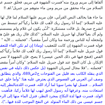
ألقاها إلى مريم وروح منه"فسرت الشهوة في مريم، فخلق جسم ع
السلام من ماء محقق من مريم ومن ماء متوهم من جبريل".اهـ !!
ما جاء هنا يخالف النص القرآني، فإن مريم عليها السلام لما قال لها
عليه السلام: "إنما أنا رسول ربك لأهب لك غلاماً زكياً"لم تنبسط من 
انشرح صدرها، بل قالت مستنكرة: "أنـّى يكون لي غلام ولم يمسسن
ولم أك بغياً"فقال لها جبريل عليه السلام: "كذلك قال ربك هو عليّ ه
ولنجعله آية للناس ورحمة منا وكان أمراً مقضياً"، "فحملته ... الآية " 
قوله فسرت الشهوة إن كانت للتعقيب
(وماذا إن لم تكن الفاء للتعق
قول جبريل عليه السلام: "إنما أنا رسول ربك لأهب لك غلاماً زكياً"كم
الفص (فنفخ فيها في ذلك الحين عيسى) لا يصح، فإن الشهوة لا تسر
الإنكار، بل كان النفخ عند قول جبريل عليه السلام: "وكان أمراً مقضياً
"فحملته ..."فلا مجال لسريان الشهوة
(بل عكس ذلك دليله في نفس 
الذي ينقله الكاتب بعد قليل من الفتوحات ج2ص89
وصف ابن العربي في الفصوص الذي يعترض عليه هنا: "وأما خلق عي
السلام ... فتمثل لها بشرا سويا لما أراد الله، فسرت اللذةبالنظر إليه،
استعاذت منه، وعرفها أنه رسول الحق ليهب لها غلاماً زكيا، فتأهبت 
الولد، فسرت فيها لذة النكاح بمجرد النظر، فنزل الماء منها إلى الرح
جسم عيسى من ذلك الماء المتولد عن النفخ الموجب للذة فيها...")
، 