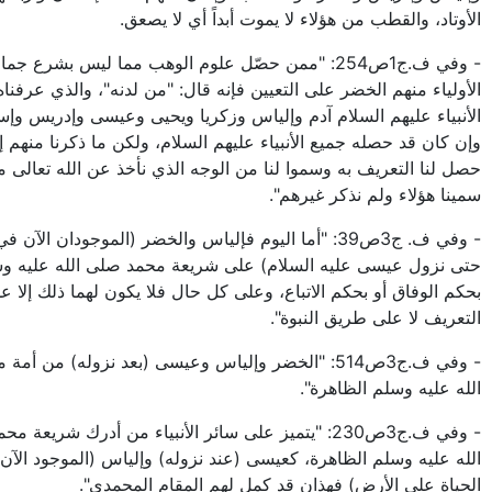
الأوتاد، والقطب من هؤلاء لا يموت أبداً أي لا يصعق.
- وفي ف.ج1ص254: "ممن حصّل علوم الوهب مما ليس بشرع ج
الأولياء منهم الخضر على التعيين فإنه قال: "من لدنه"، والذي عرفنا
الأنبياء عليهم السلام آدم وإلياس وزكريا ويحيى وعيسى وإدريس وإس
وإن كان قد حصله جميع الأنبياء عليهم السلام، ولكن ما ذكرنا منهم إ
حصل لنا التعريف به وسموا لنا من الوجه الذي نأخذ عن الله تعالى من
سمينا هؤلاء ولم نذكر غيرهم".
- وفي ف. ج3ص39: "أما اليوم فإلياس والخضر (الموجودان الآن
حتى نزول عيسى عليه السلام) على شريعة محمد صلى الله عليه وس
بحكم الوفاق أو بحكم الاتباع، وعلى كل حال فلا يكون لهما ذلك إلا 
التعريف لا على طريق النبوة".
- وفي ف.ج3ص514: "الخضر وإلياس وعيسى (بعد نزوله) من أ
الله عليه وسلم الظاهرة".
- وفي ف.ج3ص230: "يتميز على سائر الأنبياء من أدرك شريعة 
الله عليه وسلم الظاهرة، كعيسى (عند نزوله) وإلياس (الموجود الآن
الحياة على الأرض) فهذان قد كمل لهم المقام المحمدي".