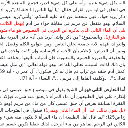
الله بكل شيء عليم، وأنه على كل شيء قدير، فجمع الله هذه الأربعة 
في الخلق في آية من القرآن فقال: "يا أيها الناس إنا خلقناكم"يريد آد
ذكر"يريد حواء، فهي منفعلة عن آدم عليه السلام، "وأنثى"يريد عيسى
السلام، وهو منفعل عن مريم في مقابلة حواء من آدم
(يهمل الكاتب 
يلي أن الماء الثاني الذي يذكره ابن العربي في الفصوص هو ماء متوه
هو الفارق)
، وبالمجموع: "من ذكر وأنثى"يريد بني آدم باقي الذرية بطر
والتوالد، فهذه الآية جامعة لخلق الناس، ومن جوامع الكلم وفصل ال
وتبين أن الغرض: الإعلام بأن الأجسام الإنسانية وإن كانت واحدة في 
والحقيقة والصورة الحسية والمعنوية، فإن أسباب تأليفها مختلفة، لئلا
بأن ذلك لذات السبب، تعالى الله"اهـ. وهو قوله تعالى: "إن مثل عيسى
تعالى: ". . .وكلمته ألقاها إلى مريم . . ."، النساء - آية 171.
أما التعارض الثاني فهو
:أن الشيخ يقول في موضوع خلق عيسى في 
إنكاره على قول الطبيعيين أن ماء المرأة لا يخلق منه شيء، فيؤكد م
الفقرة السابقة بفرض أن خلق عيسى كان من ماء من مريم (وهو لا 
(بل يقول بذلك، على أن الماء الثاني وهمي)
) فيقول في الفتوحات ال
ج1ص125: "لما قال أهل الطبيعة أن ماء المرأة لا يتكون منه شيء 
الكائن في الرحم إنما هو من ماء الرجل، لذلك جعلنا تكوين جسم عيس