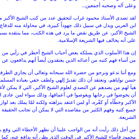
وعلى آله وصحبه أجمعين...
لقد تصدى الأستاذ محمود غراب لتحقيق عدد من كتب الشيخ الأكبر م
ابن العربي وبذل في سبيل ذلك جهوداً كبيرة، في محاولة منه للدفاع
الشيخ الأكبر، عن طريق نقض ما يرد في هذه الكتب، مما ينتقده بسبب
على أنه يخالف فيها الشريعة الإسلامية.
إن هذا الأسلوب الذي يسلكه بعض أحباب الشيخ أخطر في رأيي من ان
من أساء فهم كتبه من أعدائه الذين يعتقدون أيضاً أنهم يدافعون عن ا
ومع أننا ندعو ونرجو من حضرة الله سبحانه وتعالى أن يجازي الطرف
حسن نواياهم، ونعتقد أن ذلك تقديرٌ إلهي ولطف خفي بعباده المسلم
هيأ لهم من يصدهم عن التصدي لعلوم الشيخ الأكبر، التي لا يمكن لأ
أن يخوضوا في رحابها ويغوصوا في أعماقها، وذلك سواء لمن عادى ا
الأكبر وخطّأه أو كفّره، أو لمن اعتقد بنزاهته ولكنه لمّا يملك بعد لوا
جميع كتبه وفهم الكثير من مقاصده التي لا يمكن أن تجانب الحقيقة 
الشريعة.
من أجل ذلك رأيت أنه من الواجب علينا أن نظهر الأخطاء التي وقع بها
محمود فأساء للشيخ الأكبر في الوقت الذي يظن أنه يدافع عنه، كما 