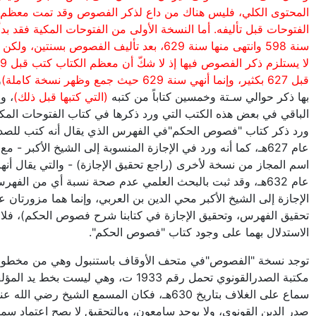
المحتوى الكلي، فليس هناك من داع لذكر الفصوص وقد تمت معظم 
الفتوحات قبل تأليفه. أما النسخة الأولى من الفتوحات المكية فقد بدأ
سنة 598 وانتهى منها سنة 629، بعد تأليف الفصوص بسنتين، و
قبل 627 بكثير، وإنما أنهي سنة 629 حيث جمع وظهر نسخة كاملة)
و
بها ذكر حوالي سـتة وخمسين كتاباً من كتبه
(التي كتبها قبل ذلك)
، و
الباقي في بعض هذه الكتب التي ورد ذكرها في كتاب الفتوحات المكي
ورد ذكر كتاب "فصوص الحكم"في الفهرس الذي يقال أنه كتب للصدر
عام 627هـ، كما أنه ورد في الإجازة المنسوبة إلى الشيخ الأكبر - م
اسم المجاز من نسخة لأخرى (راجع تحقيق الإجازة) - والتي يقال أنها
عام 632هـ، وقد ثبت بالبحث العلمي عدم صحة نسبة أي من الفهر
الإجازة إلى الشيخ الأكبر محي الدين بن العربي، وإنما هما مزورتان ع
تحقيق الفهرس، وتحقيق الإجازة في كتابنا شرح فصوص الحكم)، فلا
الاستدلال بهما على وجود كتاب "فصوص الحكم".
توجد نسخة "الفصوص"في متحف الأوقاف باستنبول وهي من مخطو
مكتبة الصدرالقونوي تحمل رقم 1933 ت، وهي ليست بخط ي
سماع على الغلاف بتاريخ 630هـ، فكان المسمع الشيخ رضي ال
صدر الدين القونوي، ولا يوجد سامعون، وبالتحقيق لا يصح اعتماد سم