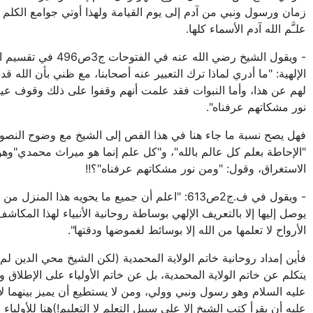
زمان ورسول ونبي من آدم إلى يوم القيامة ولهذا أوتي جوامع الكلم و
علـَّم الله آدم الأسماء كلها.
- ويقول الشيخ رضي الله عنه في الفتوحات ج
الإلهية: "ما أدري لماذا ترك التعبير عنه أصحابنا، مع ظني بأن الله 
لهم عن هذا، وأما النبوات فقد علمت أنهم وقفوا على ذلك وقوف عي
نور مشكاتهم عرفناه".
فهل يصح نسبة ما جاء هنا في هذا الفص إلى الشيخ مع وضوح النص
"الإحاطة بعلم كل عالم بالله"، و"كل علم إنما هو ميراث محمدي"و
الاستغراق، وقول: "ومن نور مشكاتهم عرفناه"؟!!
- ويقول في ف.ج2ص613: "اعلم أن جميع ما يحويه هذا المنزل م
يوصل إليها إلا بالتعريف الإلهي بوساطة روحانية الأنبياء لهذا المكاشف
الأرواح لا تعلمها من الله إلا بوسائط لغموضها ودقتها".
فأين إمداد روحانية خاتم الولاية المحمدية (لكن الشيخ محي الدين لم
يتكلم عن خاتم الولاية المحمدية، بل عن خاتم الأولياء على الإطلاق
عليه السلام وهو رسول ونبي وولي، ومن لا يستطيع أن يميز بينهما لا
عليه أن يقرأ كتب الشيخ إلا على سبيل التعلم لا التعليم!)هنا للأولياء 