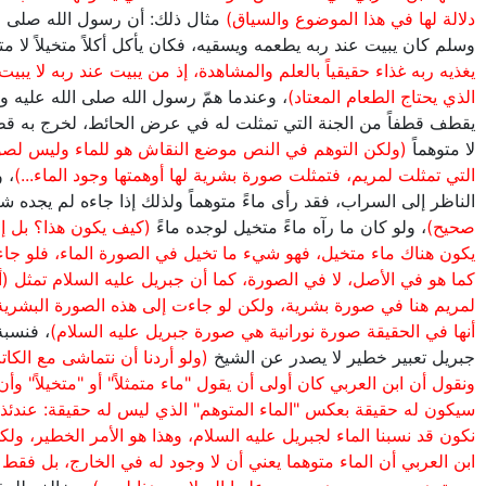
دلالة لها في هذا الموضوع والسياق)
مثال ذلك: أن رسول الله صلى ال
وسلم كان يبيت عند ربه يطعمه ويسقيه، فكان يأكل أكلاً متخيلاً لا مت
يغذيه ربه غذاء حقيقياً بالعلم والمشاهدة، إذ من يبيت عند ربه لا يبي
الذي يحتاج الطعام المعتاد)
، وعندما همّ رسول الله صلى الله عليه و
يقطف قطفاً من الجنة التي تمثلت له في عرض الحائط، لخرج به قطفاً
لا متوهماً
(ولكن التوهم في النص موضع النقاش هو للماء وليس لصو
التي تمثلت لمريم، فتمثلت صورة بشرية لها أوهمتها وجود الماء...)
، 
الناظر إلى السراب، فقد رأى ماءً متوهماً ولذلك إذا جاءه لم يجده شيئ
صحيح)
، ولو كان ما رآه ماءً متخيل لوجده ماءً
(كيف يكون هذا؟ بل إ
يكون هناك ماء متخيل، فهو شيء ما تخيل في الصورة الماء، فلو جاء
كما هو في الأصل، لا في الصورة، كما أن جبريل عليه السلام تمثل (أ
لمريم هنا في صورة بشرية، ولكن لو جاءت إلى هذه الصورة البشري
أنها في الحقيقة صورة نورانية هي صورة جبريل عليه السلام)
، فنسبة
جبريل تعبير خطير لا يصدر عن الشيخ
(ولو أردنا أن نتماشى مع الكات
ونقول أن ابن العربي كان أولى أن يقول "ماء متمثلاً" أو "متخيلاً" وأن
سيكون له حقيقة بعكس "الماء المتوهم" الذي ليس له حقيقة: عندئذ
نكون قد نسبنا الماء لجبريل عليه السلام، وهذا هو الأمر الخطير، ول
ابن العربي أن الماء متوهما يعني أن لا وجود له في الخارج، بل فقط