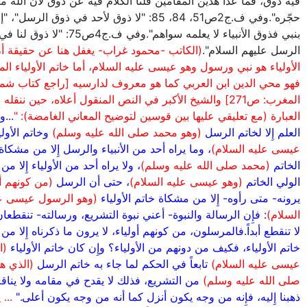
فيه ذوق، فما عدا هذين المقامين فلنا الكلام فيه عن ذوق لأن الله ما
حجّره".وفي ف.ج2ص51، 84، 85: "لا ذوق لأحد في ذوق الرس
بنبي فذوق الأنبياء لا يعلمه سواهم".وفي ف.ج4ص
الرسل عليهم السلام".
(الكاتب -محمود غراب- يغفل هنا عن حقيقة أ
الأولياء هو نبي ورسول وهو عيسى عليه السلام، أما خاتم الأولياء ال
فهو محي الدين ابن العربي كما هو معروف لدارسيه [راجع كتاب ش
المغرب: ص271] والشيخ الأكبر في النص المنقول أعلاه، حين ننقله
العبارة (مع تعليقي عليها بين قوسين لتوضيح المعاني الغامضة): "
...
العلم إِلا لخاتم الرسل
(وهو محمد صلى الله عليه وسلم)
وخاتم الأول
عيسى عليه السلام)
، وما يراه أحد من الأنبياء والرسل إِلا من مشكا
الخاتم
(محمد صلى الله عليه وسلم)
، ولا يراه أحد من الأولياء إِلا م
الولي الخاتم
(وهو عيسى عليه السلام)
، حتى أن الرسل
(من كونهم أو
يرونه- متى رأوه- إِلا من مشكاة خاتم الأولياء
(وهو الرسول عيسى ع
السلام)
: فإِن الرسالة والنبوة- أعني نبوة التشريع، ورسالته- تنقطعان،
لا تنقطع أبداً.فالمرسلون، من كونهم أولياء، لا يرون ما ذكرناه إِلا م
خاتم الأولياء، فكيف من دونهم من الأولياء؟ وإِن كان خاتم الأولياء
(ا
عيسى عليه السلام)
تابعاً في الحكم لما جاء به خاتم الرسل
(الذي ه
صلى الله عليه وسلم)
من التشريع، فذلك لا يقدح في مقامه ولا ينا
ذهبنا إِليه، فإِنه من وجه يكون أنزل كما أنه من وجه يكون أعلى."
... 