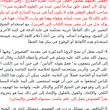
العقلي لعلمهم بقصور العقل من حيث نظره الفكري"، وفي الفتوحات
"وذلك لأن العقل خلق ساذجاً ليس عنده من العلوم النظرية شيء" "
صاحب النظر العقلي فإنه لا يكون أبداً في مرتبة الساذج الذي لم يك
علم بالله إلا من حيث إيمانه وتقواه وهذا هو وارث الأنبياء"، فهذا في 
يؤكد بدل من أن ينفي نسبة الكتاب لابن العربي)
، مع استخدام الشيخ
التعبير عن ذلك ألفاظاً عربية محكمة في غاية الدقة في كتبه الأخرى
أن الشيخ، وبشهادة أعدائه، واحد من آحاد أعلام اللغة العربية، فيستح
استخدام هذه الألفاظ أو الوقوع في مثل هذا الخطأ.
4-كيف يعقل أن تصح الرؤيا المذكورة في مقدمة "الفصوص" وفيها أن
رسول الله صلى الله عليه وسلم في المنام وأعطاه الكتاب وقال له:
إلى الناس ينتفعون به" فعمّ بقوله "الناس"، في حين أنه من الكتب ال
على الرمز، والرمز يستخدمه الشيخ لخلاصة خاصة الخاصة وليس ل
الخاصة أو الخاصة فضلاً عن العامة، فكيف يمكن أن يكون هذا الكتا
للناس لينتفعوا به في حين أن فهمه استعصى على أئمة علماء المسل
أدى إلى وقوعهم في الشيخ الأكبر والإنكار عليه، واتهامه بما اتهموه ب
الكفر، والإلحاد، والقول بالحلول والإتحاد إلى غير ذلك مما هو معرو
يقرأ الفصوص يصل إلى علم يناسب مستواه العلمي والإيماني)
.
5-التناقض بين مسائل وردت في الفصوص ومسائل ثابتة عن الشيخ