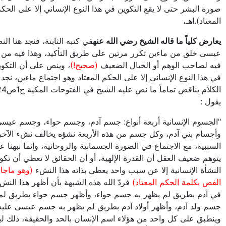
صورة البشر حتى لا يقع التكوين في هذا النوع الإنساني إلا على الحك
المعتاد).اهـ،
يعارض كلياً ما قاله الشيخ رضي الله عنه
في كتبه الثابتة، فنجد هنا ال
عيسى خلق من ماءين تكرر مرتين على طريق التأكيد، وهذا فيه من 
فيه لصاحب الوهم أو الخيال الضعيف
(صحيح!)
، وينص على أن التكوين
في هذا النوع الإنساني إلا على الحكم المعتاد وهو اجتماع ماءين، نجد 
يقول :
"الجسوم الإنسانية أربعة أنواع: جسم آدم، وجسم حواء، وجسم عيسى
وأجسام بني آدم، وكل جسم من هذه الأربعة نشؤه يخالف نشء الآخ
السببية، مع الاجتماع في الصورة الجسمانية والروحانية، وإنما نبهنا عل
يتوهم ضعيف العقل أن القدرة الإلهية، أو أن الحقائق لا تعطي أن تك
النشأة الإنسانية إلا عن سبب واحد يعطي بذاته هذا النشء
(وهو ماجا
الفص بكلمة الحكم المعتاد)
فردّ الله هذه الشبهة بأن أظهر هذا النشء
في آدم بطريق لم يظهر به جسم حواء، وأظهر جسم حواء بطريق لم 
جسم ولد آدم، وأظهر أولاد آدم بطريق لم يظهر به جسم عيسى عليه 
وينطبق على كل واحد من هؤلاء اسم الإنسان بالحد والحقيقة، ذلك لي