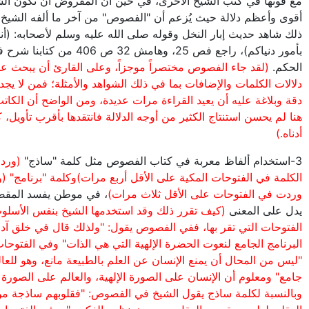
مع قوتها في كتب الشيخ الأخرى، في حين أن المفروض أن تكون الش
أقوى وأعظم دلالة حيث يُزعم أن "الفصوص" من آخر ما ألفه الشيخ،
ذلك شاهد حديث إبار النخل وقوله صلى الله عليه وسلم لأصحابه: (أن
بأمور دنياكم)، راجع فص 25، وهامش 32 ص 406 م
الحكم.
(لقد جاء الفصوص مختصراً موجزاً، وعلى القارئ أن يبحث ع
دلالات الكلمات والإضافات بما في ذلك الشواهد والأمثلة؛ فمن لا يج
دقة وبلاغة عليه أن يعيد القراءة مرات عديدة، ومن الواضح أن الكاتب
هنا لم يحسن استنتاج الكثير من أوجه الدلالة فانتقدها بأقرب تأويل،
أدناه.)
3-استخدام ألفاظ معربة في كتاب الفصوص مثل كلمة "ساذج"
(ورد
الكلمة في الفتوحات المكية على الأقل أربع مرات)وكلمة "برنامج" (
وردت في الفتوحات على الأقل ثلاث مرات)
، في موطن يفسد المقصو
يدل على المعنى
(كيف تقرر ذلك وقد استخدمها الشيخ بنفس الأسلو
الفتوحات التي تقر بها، ففي الفصوص يقول: "ولذلك قال في خلق آدم
البرنامج الجامع لنعوت الحضرة الإلهية التي هي الذات" وفي الفتوحا
"ليس من المحال أن يمنع الإنسان عن العلم بالطبيعة مانع، وهو للعال
جامع" ومعلوم أن الإنسان على الصورة الإلهية، والعالم على الصورة ال
وبالنسبة لكلمة ساذج يقول الشيخ في الفصوص: "فقلوبهم ساذجة من