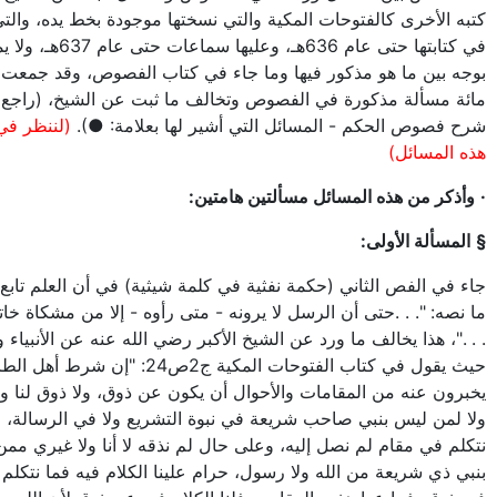
كتبه الأخرى كالفتوحات المكية والتي نسختها موجودة بخط يده، والت
في كتابتها حتى عام 636هـ، وعليه
بوجه بين ما هو مذكور فيها وما جاء في كتاب الفصوص، وقد جمعت 
مائة مسألة مذكورة في الفصوص وتخالف ما ثبت عن الشيخ، (راجع كت
شرح فصوص الحكم - المسائل التي أشير لها بعلامة: ●).
(لننظر ف
هذه المسائل)
·
وأذكر من هذه المسائل مسألتين هامتين:
§
المسألة الأولى:
جاء في الفص الثاني (حكمة نفثية في كلمة شيثية) في أن العلم تابع 
ما نصه: ". . .حتى أن الرسل لا يرونه - متى رأوه - إلا من مشكاة خاتم
. . ."، هذا يخالف ما ورد عن الشيخ الأكبر رضي الله عنه عن الأنبياء 
حيث يقول في كتاب الفتوحات المكية ج2ص24: "إن ش
يخبرون عنه من المقامات والأحوال أن يكون عن ذوق، ولا ذوق لنا ولا
ولا لمن ليس بنبي صاحب شريعة في نبوة التشريع ولا في الرسالة،
نتكلم في مقام لم نصل إليه، وعلى حال لم نذقه لا أنا ولا غيري مم
بنبي ذي شريعة من الله ولا رسول، حرام علينا الكلام فيه فما نتكلم إل