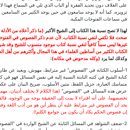
على الغلاف دون تحديد الفقرة أو الباب الذي تلي في السماع فهذا لا 
تزويره، كما أنه لا يوجد سامعون في حين يوجد الكثير من السامعين 
في سماعات الفتوحات المكية.
لهذا لا تصح نسبة هذا الكتاب إلى الشيخ الأكبر
(ما ذكر أعلاه من الأدلة 
صحت فلا تكفي لنفي نسبة الكتاب، لأن عدم ذكر الفصوص في الفتوحا
غيرها ليس سبباً كافياً لنفي نسبة كتاب موجود منسوب للشيخ وقد شر
الكتاب الكثير من أساطين العلماء في هذا المجال وأكثرهم من أهل ال
وكذلك لما يرد
(وكله مدحوض في مكانه)
:
1-أسلوب الكتابة في "الفصوص" غير مترابط، مهوش، وبعيد عن طاب
كتابة الشيخ في كتبه الثابتة النسبة إليه في نفس المسائل فهو في كتا
متماسك العبارة، جزيل اللفظ، متين الأسلوب، صريح البيان على ع
عرض هذه المسائل في "الفصوص"
(هذا الكلام لا يختلف أديبان، مهم
تخصصهما، على أنه افتراء لا يمت إلى الحقيقة بوجه من الوجوه، فال
يجد أن الفصوص غير مترابط عليه أن ينظر أين هو من أدب اللغة وفقه
إن فصوص الحكم يكاد أن يكون من جوامع الكلم!)
.
2-ضعف الشواهد في المسائل الثابتة عن الشيخ الواردة في "الفصو