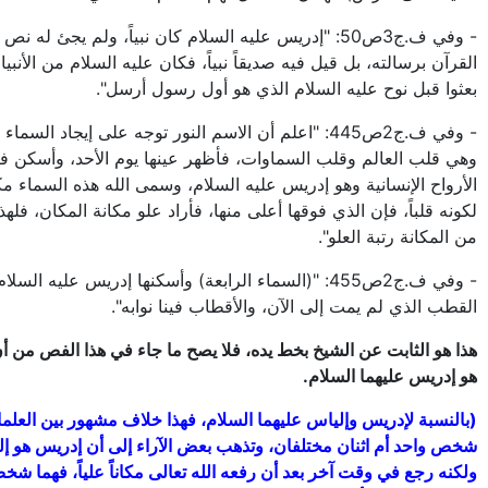
- وفي ف.ج3ص50: "إدريس عليه السلام كان نبياً، ولم يجئ له ن
القرآن برسالته، بل قيل فيه صديقاً نبياً، فكان عليه السلام من الأنبياء
بعثوا قبل نوح عليه السلام الذي هو أول رسول أرسل".
- وفي ف.ج2ص445: "اعلم أن الاسم النور توجه على إيجاد السماء
وهي قلب العالم وقلب السماوات، فأظهر عينها يوم الأحد، وأسكن ف
الأرواح الإنسانية وهو إدريس عليه السلام، وسمى الله هذه السماء مكانا
لكونه قلباً، فإن الذي فوقها أعلى منها، فأراد علو مكانة المكان، فلهذ
من المكانة رتبة العلو".
- وفي ف.ج2ص455: "(السماء الرابعة) وأسكنها إدريس عليه السل
القطب الذي لم يمت إلى الآن، والأقطاب فينا نوابه".
هذا هو الثابت عن الشيخ بخط يده، فلا يصح ما جاء في هذا الفص من أ
هو إدريس عليهما السلام.
(بالنسبة لإدريس وإلياس عليهما السلام، فهذا خلاف مشهور بين العلما
شخص واحد أم اثنان مختلفان، وتذهب بعض الآراء إلى أن إدريس هو إ
ولكنه رجع في وقت آخر بعد أن رفعه الله تعالى مكاناً علياً، فهما ش