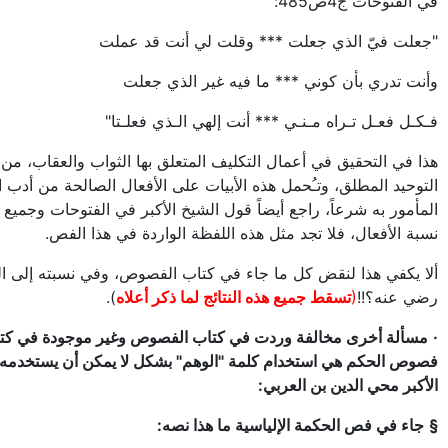
في الفتوحات ج4ص485:
"جعلت فيّ الذي جعلت *** وقلت لي أنت قد عملت
وأنت تدري بأن كوني *** ما فيه غير الذي جعلت
فـكـل فعـل تـراه مـنـي *** أنت إلهي الـذي فعلـتا"
هذا في التحقيق في أعمال التكليف المتعلق بها الثواب والعقاب، من 
التوحيد المطلق، وتـُحمل هذه الأبيات على الأفعال الصالحة من أدب 
المأمور به شرعاً، راجع أيضاً قول الشيخ الأكبر في الفتوحات وجميع 
نسبة الأفعال، فلا تجد مثل هذه اللفظة الواردة في هذا الفص.
ألا يكفي هذا لنقض كل ما جاء في كتاب الفصوص، وفي نسبته إلى ا
رضي عنه؟!!
(
تسقط جميع هذه النتائج لما ذكر أعلاه
).
·
مسألة أخرى مخالفة وردت في كتاب الفصوص وغير موجودة في كتا
فصوص الحكم هي استخدام كلمة "الوهم" بشكل لا يمكن أن يستخدمه 
الأكبر محي الدين بن العربي:
§
جاء في فص الحكمة الإلياسية ما هذا نصه: