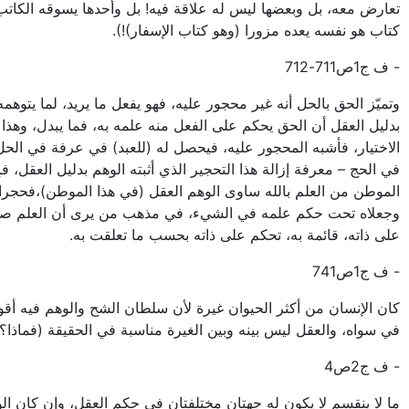
تعارض معه، بل وبعضها ليس له علاقة فيه! بل وأحدها يسوقه الكات
كتاب هو نفسه يعده مزورا (وهو كتاب الإسفار)!).
- ف ج1ص711-712
وتميّز الحق بالحل أنه غير محجور عليه، فهو يفعل ما يريد، لما يتوهمه
بدليل العقل أن الحق يحكم على الفعل منه علمه به، فما يبدل، وهذا
الاختيار، فأشبه المحجور عليه، فيحصل له (للعبد) في عرفة في الحل
في الحج – معرفة إزالة هذا التحجير الذي أثبته الوهم بدليل العقل، فإ
الموطن من العلم بالله ساوى الوهم العقل (في هذا الموطن)،فحجرا 
وجعلاه تحت حكم علمه في الشيء، في مذهب من يرى أن العلم صف
على ذاته، قائمة به، تحكم على ذاته بحسب ما تعلقت به.
- ف ج1ص741
كان الإنسان من أكثر الحيوان غيرة لأن سلطان الشح والوهم فيه أق
في سواه، والعقل ليس بينه وبين الغيرة مناسبة في الحقيقة (فماذا؟)
- ف ج2ص4
ما لا ينقسم لا يكون له جهتان مختلفتان في حكم العقل، وإن كان ال