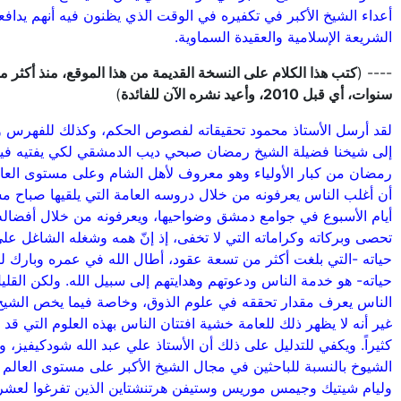
أعداء الشيخ الأكبر في تكفيره في الوقت الذي يظنون فيه أنهم يداف
الشريعة الإسلامية والعقيدة السماوية.
---- (
كتب هذا الكلام على النسخة القديمة من هذا الموقع، منذ أكثر
سنوات، أي قبل 2010، وأعيد نشره الآن للفائدة
)
لقد أرسل الأستاذ محمود تحقيقاته لفصوص الحكم، وكذلك للفهرس وا
إلى شيخنا فضيلة الشيخ رمضان صبحي ديب الدمشقي لكي يفتيه فيها
رمضان من كبار الأولياء وهو معروف لأهل الشام وعلى مستوى العال
أن أغلب الناس يعرفونه من خلال دروسه العامة التي يلقيها صباح م
أيام الأسبوع في جوامع دمشق وضواحيها، ويعرفونه من خلال أفضاله 
تحصى وبركاته وكراماته التي لا تخفى، إذ إنّ همه وشغله الشاغل ع
حياته -التي بلغت أكثر من تسعة عقود، أطال الله في عمره وبارك لن
حياته- هو خدمة الناس ودعوتهم وهدايتهم إلى سبيل الله. ولكن القل
الناس يعرف مقدار تحققه في علوم الذوق، وخاصة فيما يخص الشيخ ا
غير أنه لا يظهر ذلك للعامة خشية افتتان الناس بهذه العلوم التي قد ل
كثيراً. ويكفي للتدليل على ذلك أن الأستاذ علي عبد الله شودكيفيز، 
الشيوخ بالنسبة للباحثين في مجال الشيخ الأكبر على مستوى العالم 
وليام شيتيك وجيمس موريس وستيفن هرتنشتاين الذين تفرغوا لعشر