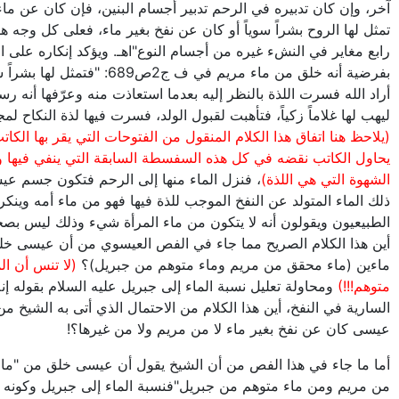
آخر، وإن كان تدبيره في الرحم تدبير أجسام البنين، فإن كان عن ماء 
تمثل لها الروح بشراً سوياً أو كان عن نفخ بغير ماء، فعلى كل وجه 
رابع مغاير في النشء غيره من أجسام النوع"اهـ. ويؤكد إنكاره على ا
بفرضية أنه خلق من ماء مريم في ف ج2ص689: "فتمثل 
أراد الله فسرت اللذة بالنظر إليه بعدما استعاذت منه وعرّفها أنه ر
ليهب لها غلاماً زكياً، فتأهبت لقبول الولد، فسرت فيها لذة النكاح لم
(يلاحظ هنا اتفاق هذا الكلام المنقول من الفتوحات التي يقر بها الكات
يحاول الكاتب نقضه في كل هذه السفسطة السابقة التي ينفي فيها 
الشهوة التي هي اللذة)
، فنزل الماء منها إلى الرحم فتكون جسم ع
ذلك الماء المتولد عن النفخ الموجب للذة فيها فهو من ماء أمه وينكر
الطبيعيون ويقولون أنه لا يتكون من ماء المرأة شيء وذلك ليس بصحي
أين هذا الكلام الصريح مما جاء في الفص العيسوي من أن عيسى خ
ماءين (ماء محقق من مريم وماء متوهم من جبريل)؟
(لا تنس أن الم
متوهم!!!)
ومحاولة تعليل نسبة الماء إلى جبريل عليه السلام بقوله إن
السارية في النفخ، أين هذا الكلام من الاحتمال الذي أتى به الشيخ م
عيسى كان عن نفخ بغير ماء لا من مريم ولا من غيرها؟!
أما ما جاء في هذا الفص من أن الشيخ يقول أن عيسى خلق من "ما
من مريم ومن ماء متوهم من جبريل"فنسبة الماء إلى جبريل وكونه م