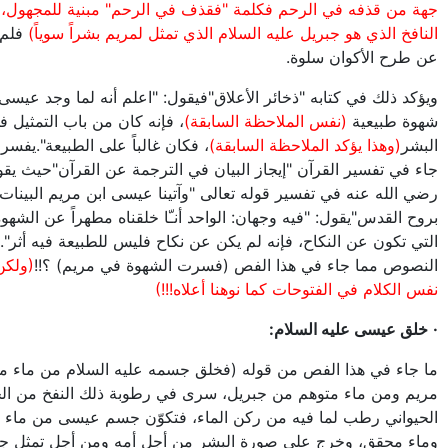
جهة من قذفه في الرحم فكلمة "فقذف في الرحم" مبنية للمجهول، و
النافخ الذي هو جبريل عليه السلام الذي تمثل لمريم بشراً سوياً)
فلم 
عن طرح الأكوان سلوة.
ويؤكد ذلك في كتابه "ذخائر الأعلاق"فيقول: "اعلم أنه لما وجد عيسى
شهوة طبيعية
(نفس الملاحظة السابقة)
، فإنه كان من باب التمثيل 
البشر
(وهذا يؤكد الملاحظة السابقة)
، فكان غالباً على الطبيعة".يفسر
جاء في تفسير القرآن "إيجاز البيان في الترجمة عن القرآن"حيث يق
رضي الله عنه في تفسير قوله تعالى "وآتينا عيسى ابن مريم البينات و
بروح القدس"يقول: "فيه وجهان: الواحد أنـّا خلقناه مطهراً عن الشهوة
التي تكون عن النكاح، فإنه لم يكن عن نكاح فليس للطبيعة فيه أثر".
النصوص مما جاء في هذا الفص (فسرت الشهوة في مريم) ؟!!
(ولكن
نفس الكلام في الفتوحات كما نوهنا أعلاه!!!)
·
خلق عيسى عليه السلام:
ما جاء في هذا الفص من قوله (فخلق جسمه عليه السلام من ماء 
مريم ومن ماء متوهم من جبريل، سرى في رطوبة ذلك النفخ من ا
الحيواني رطب لما فيه من ركن الماء، فتكوّن جسم عيسى من ماء 
وماء محقق، وخرج على صورة البشر من أجل أمه ومن أجل تمثل ج