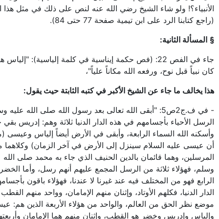
الأنبياء؟! ولو شاء الشيخ رضي الله عنه لنص على ذلك في مثل هذا 
(راجع كتابنا الرد على ابن تيمية صفحة 77 حتى 84).
§
المسألة الثانية:
جاء في الفص 22: (فص حكمة إيناسية في كلمة إلياسية): "إلياس
كان نبياً قبل نوح، ورفعه الله مكاناً علياً"،
هذا يخالف ما جاء عن الشيخ الأكبر في كتبه الثابتة حيث يقول:
- في ف.ج2ص5: "أبقى الله تعالى بعد رسول الله صلى الله عليه
الرسل الأحياء بأجسامهم في هذه الدار الدنيا ثلاثة وهم: إدريس بقي ح
وأسكنه الله السماء الرابعة، وأبقى في الأرض أيضاً إلياس وعيسى 
أن عيسى عليه السلام سينزل إلى الأرض في آخر الزمان) وكلاهما 
المرسلين، وهما قائمان بالدين الحنيف الذي جاء به محمد صلى الله ع
وسلم، فهؤلاء ثلاثة من الرسل المجمع عليهم أنهم رسل، وأما الخضر
الرابع فهو من المختلف فيه عند غيرنا لا عندنا، فهؤلاء باقون بأجسام
الدار الدنيا، فكلهم الأوتاد، وإثنان منهم الإمامان، وواحد منهم القطب
موضع نظر الحق من العالم، والواحد من هؤلاء الأربعة الذين هم: عي
وإلياس وإدريس وخضر هو القطب، وإثنان منهم هما الإمامان وأربعت