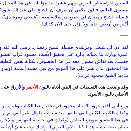
السنين لدراسة ابن العربي ولهم عشرات المؤلفات في هذا المجال 
مستوى العالم، فأقول يكفي أن نعرف أن الشيخ علي عبد الله شودكي
فضيلة الشيخ رمضان في جميع مراسلاته معه بـ"شيخي ومرشدي"، و
أكثر من أربعين عاماً ولا يزال حتى الآن كذلك!
----
لقد أذن لي شيخي ومرشدي فضيلة الشيخ رمضان، رضي الله عنه و
عمره وبارك لنا بحياته، بالرد على تحقيق الأستاذ محمود غراب لفص
فقمت، بعد نقاش مطول معه في هذا الخصوص، بكتابة بعض التعليق
هذا التحقيق الذي نشر على هذا الموقع من قبل محمد أسامة (ويبدو 
تلاميذ الشيخ محمود غراب).
وقد وضعت هذه التعليقات في النص أدناه باللون
الأحمر
و
الأزرق
على ا
الأصلي باللون الأسود.
ومع أنني أقدر جهود الأستاذ محمود في تحقيق هذا الكتاب وغيره من 
وكذلك الكتب الكثيرة التي طبعها منذ سنوات طوال، غير أنني لم أر أ
في هذا التحقيق موضع النقاش (وكذلك في تحقيقه للفهرس والإجازة 
تثبتان صحة نسبة هذا الكتاب لابن العربي)، ولذلك وجب عليَّ أن أنتق