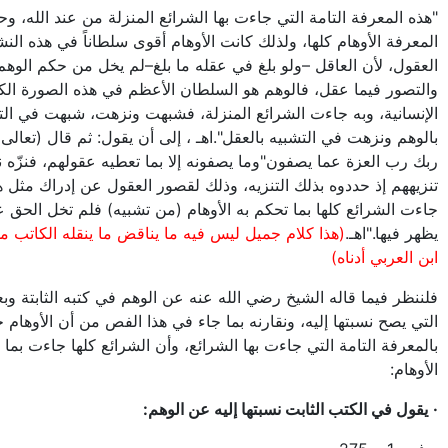
"هذه المعرفة التامة التي جاءت بها الشرائع المنزلة من عند الله، و
المعرفة الأوهام كلها، ولذلك كانت الأوهام أقوى سلطاناً في هذه الن
العقول، لأن العاقل –ولو بلغ في عقله ما بلغ–لم يخل من حكم الوهم
والتصور فيما عقل، فالوهم هو السلطان الأعظم في هذه الصورة الك
الإنسانية، وبه جاءت الشرائع المنزلة، فشبهت ونزهت، شبهت في التن
بالوهم ونزهت في التشبيه بالعقل".اهـ ، إلى أن يقول: ثم قال (تعالى
ربك رب العزة عما يصفون"وما يصفونه إلا بما تعطيه عقولهم، فنزّه
تنزيههم إذ حددوه بذلك التنزيه، وذلك لقصور العقول عن إدراك مثل ه
جاءت الشرائع كلها بما تحكم به الأوهام (من تشبيه) فلم تخل الحق
يظهر فيها."اهـ.
(هذا كلام جميل ليس فيه ما يناقض ما ينقله الكاتب 
ابن العربي أدناه)
فلننظر فيما قاله الشيخ رضي الله عنه عن الوهم في كتبه الثابتة و
التي يصح نسبتها إليه، ونقارنه بما جاء في هذا الفص من أن الأوهام
بالمعرفة التامة التي جاءت بها الشرائع، وأن الشرائع كلها جاءت بما 
الأوهام:
·
يقول في الكتب الثابت نسبتها إليه عن الوهم: