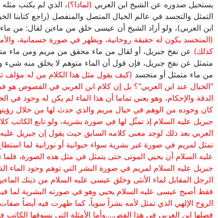
يستحيل صدوره عن الشيخ ابن العربي
(لماذا؟)
، الذي لم يكتب مثله 
التمثل والتجسد في عالم الخيال المتصل والمنفصل (راجع كتابنا الخي
ابن العربي)، ولو أراد الشيخ أن عيسى خلق من ماءين لقال: من ماء
(المتجسد يكون له حقيقة روحانية، ويظهر في صورة جسمانية، والأم
كذلك)
عن نفخ جبريل، أو لقال من ماء محقق من مريم ومن ماء متخ
متمثل عن نفخ جبريل، فإن قول أن الماء متوهم لا يخلق منه شيء وإ
من ماء متمثل أو متجسد
(كيف يقول مثل هذا الكلام من له مؤلف 
"الخيال عند ابن العربي"؟ بل إن كلام ابن العربي في الفصوص هو في
الدقة والإحكام، وهو يعني تماما أن هذا الماء لم يكن له وجود في الخا
كان وجوده من الوهم في خيال مريم والذي حدث لها من خلال رؤيته
جبريل عليه السلام إذ تمثّل لها في صورة بشرية، ولو تابع الكاتب كلا
العربي بعد ذلك لوجد معنى كلامه السابق حيث يقول إن جبريل عليه 
تمثل لمريم في صورة غير بشرية سواء حيوانية أو نورانية لما استط
عليه السلام أن يحيي الموتى حتى يتمثل في مثل هذه الصورة، فلما ت
جبريل عليه السلام لمريم في صورة البشر التي توهم وجود الماء الذ
الرجل المقابل لماء الأنثى وخلق عيسى عليه السلام من ذينك الماءين
فقط أصبح عيسى عليه السلام يحيي وهو في صورته البشرية لما في
الروح الإلهي الذي تمثل لأمه بشراً سوياً، كما ظهرت فيه أيضاً صفات
فصلها ابن العربي في هذا الفص....وأما الأمثلة التي يسوقها الكاتب في