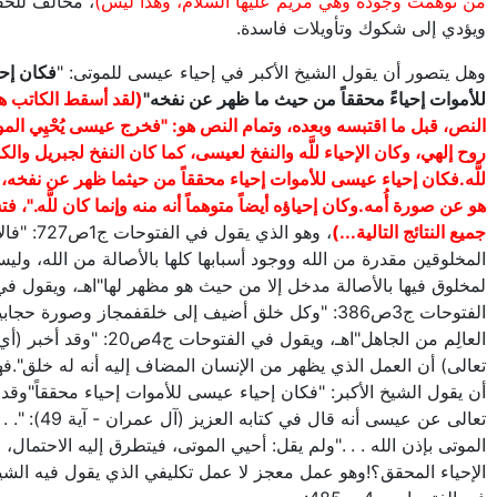
من توهمت وجوده وهي مريم عليها السلام، وهذا ليس)
، مخالف للحق
ويؤدي إلى شكوك وتأويلات فاسدة.
وهل يتصور أن يقول الشيخ الأكبر في إحياء عيسى للموتى: "
فكان إح
للأموات إحياءً محققاً من حيث ما ظهر عن نفخه"
(لقد أسقط الكاتب هن
النص، قبل ما اقتبسه وبعده، وتمام النص هو: "فخرج عيسى يُحْيِي الموت
روح إلهي، وكان الإحياء للَّه والنفخ لعيسى، كما كان النفخ لجبريل والك
للَّه.فكان إحياء عيسى للأموات إحياء محققاً من حيثما ظهر عن نفخه،
هو عن صورة أُمه.وكان إحياؤه أيضاً متوهماً أنه منه وإنما كان للَّه."، 
جميع النتائج التالية...)
، وهو الذي يقول ف
المخلوقين مقدرة من الله ووجود أسبابها كلها بالأصالة من الله، وليس
لمخلوق فيها بالأصالة مدخل إلا من حيث هو مظهر لها"اهـ، ويقول في
الفتوحات ج3ص386: "وكل خلق أضيف إلى خلقفمجاز وصورة حجاب
العالِم من الجاهل"اهـ، ويقول في الفتوحات ج4ص20: "وق
تعالى) أن العمل الذي يظهر من الإنسان المضاف إليه أنه له خلق".ف
أن يقول الشيخ الأكبر: "فكان إحياء عيسى للأموات إحياء محققاً"وقد أ
تعالى عن عيسى أنه قال في كتابه 
الموتى بإذن الله . . ."ولم يقل: أحيي الموتى، فيتطرق إليه الاحتمال، 
الإحياء المحقق؟!وهو عمل معجز لا عمل تكليفي الذي يقول فيه الشيخ