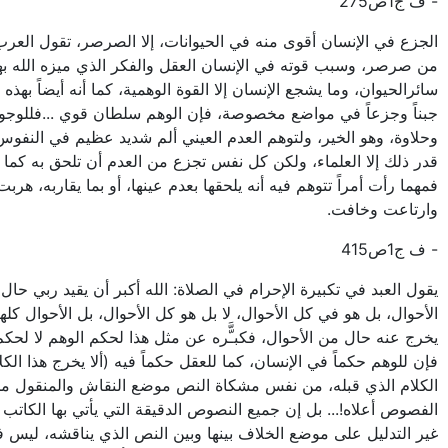
- ف ج1ص275
الجزع في الإنسان أقوى منه في الحيوانات، إلا الصرصر، تقول العرب
من صرصر، وسبب قوته في الإنسان العقل والفكر الذي ميزه الله به
سائرالحيوان، وما يشجع الإنسان إلا القوة الوهمية، كما أنه أيضاً بهذه ا
جبناً وجزعاً في مواضع مخصوصة، فإن الوهم سلطان قوي ...فللوجود
وحلاوة، وهو الخير، ولتوهم العدم العيني ألم شديد عظيم في النفوس
قدر ذلك إلا العلماء، ولكن كل نفس تجزع من العدم أن تلحق به كما ه
فمهما رأت أمراً تتوهم فيه أنه يلحقها بعدم عينها، أو بما يقاربه، هربت
وارتاعت وخافت.
- ف ج1ص415
يقول العبد في تكبيرة الإحرام في الصلاة: الله أكبر أن يقيد ربي حال
الأحوال، بل هو في كل الأحوال، لا بل هو كل الأحوال، بل الأحوال كلها
يخرج عنه حال من الأحوال، فكبـَّّره عن مثل هذا لحكم الوهم لا لحكم
فإن للوهم حكماً في الإنسان، كما للعقل حكماً فيه (ألا يخرج هذا الك
الكلام الذي قبله، من نفس مشكاة النص موضع النقاش والمنقول م
الفصوص أعلاه!... بل إن جميع النصوص الدقيقة التي يأتي بها الكاتب 
غير التدليل على موضع الخلاف بينها وبين النص الذي يناقشه، ليس ف