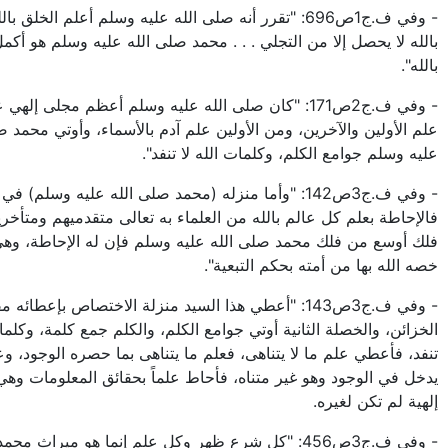
- وفي ف.ج1ص696: "تقرر أنه صلى الله عليه وسلم أعلم الخلق با
بالله لا يحصل إلا من التجلي . . . محمد صلى الله عليه وسلم هو أكمل
بالله".
- وفي ف.ج2ص171: "كان صلى الله عليه وسلم أعظم مجلى إلهي 
علم الأولين والآخرين، ومن الأولين علم آدم بالأسماء، وأوتي محمد ص
عليه وسلم جوامع الكلم، وكلمات الله لا تنفد".
- وفي ف.ج3ص142: "وأما منزله (محمد صلى الله عليه وسلم) في
فالإحاطة بعلم كل عالم بالله من العلماء به تعالى متقدميهم ومتأخري
فلك أوسع من فلك محمد صلى الله عليه وسلم فإن له الإحاطة، وه
خصه الله بها من أمته بحكم التبعية".
- وفي ف.ج3ص143: "أعطي هذا السيد منزلة الاختصاص بإعطائه م
الخزائن، والخصلة الثانية أوتي جوامع الكلم، والكلم جمع كلمة، وكلمات
تنفد، فأعطي علم ما لا يتناهى، فعلم ما يتناهى بما حصره الوجود، وع
يدخل في الوجود وهو غير متناه، فأحاط علماً بحقائق المعلومات وه
إلهية لم تكن لغيره.
- وفي ف.ج3ص456: "كل شرع ظهر وكل علم إنما هو ميراث 