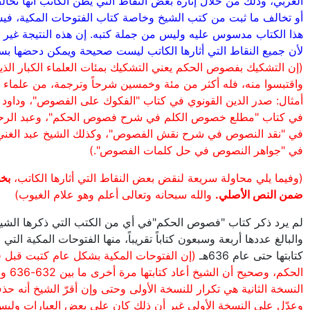
العربي، وذلك من خلال إثارة بعض النقاط التي يظن الكاتب أنها تخا
أو تخالف ما ثبت من كتب الشيخ وخاصة كتاب الفتوحات المكية، فيس
هذا الكتاب مدسوس عليه وليس من جملة كتبه. إن هذه النتيجة غير
لأن جميع النقاط التي أثارها الكاتب ليست صحيحة ويمكن دحضها بسه
(إن التشكيك بفصوص الحكم يعني التشكيك بمئات العلماء الكبار الذ
واقتبسوا منه، فله أكثر من مئة وخمسين شرحاً وترجمة، من علماء ك
أمثال: صدر الدين القونوي في كتاب "الفكوك على الفصوص"، وداود
في كتاب "مطلع خصوص الكلم في شرح فصوص الحكم"، وعبد الر
في "نقد النصوص في شرح نقش الفصوص"، وكذلك الشيخ عبد الغني 
في "جواهر النصوص في حل كلمات الفصوص".)
(وفيما يلي محاولة سريعة لنقض بعض النقاط التي أثارها الكاتب،
بخ
ضمن النص الأصلي.
والله سبحانه وتعالى أعلم وهو علام الغيوب)
لم يرد ذكر كتاب "فصوص الحكم"في أي من الكتب التي ذكرها الشي
والبالغ عددها أربعة وسبعون كتاباً تقريباً، منها الفتوحات المكية التي
كتابتها حتى عام 636هـ
(إن الفتوحات المكية بشكل عام كتبت قبل
الحكم، وصحيح أ
النسخة الثانية هي تكرار للنسخة الأولى وحتى وإن أقرّ الشيخ أنه 
وعدّل على النسخة الأولى غير أن ذلك كان على بعض العبارات ولي