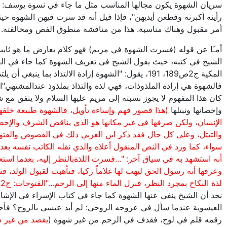
سريان الشهوة يكون مجالها المناسب مثل ما جاء في نسوة يوسف: "
رأينه أكبرنه وقطعن أيديهن"، فإذا قيل أنه قد سرت فيهن الشهوة حين
أمر مقبول وهناك مناسبة. هذا من مناقشة منطوق الفص ومخالفته.
أمـّا عن قوله (فسرت الشهوة في مريم) فهو كلام يعارض ما هو ثاب
الشيخ في كتبه، حيث يقول الشيخ في تعريف الشهوة كما جاء في ال
المكية ج2ص189، 191، يقول: "الشهوة إرادة الالتذاذ بما ينبغي أن يل
فالشهوة هي إرادة الملذوذات، فهي لذة والتذاذ بملذوذ عندالمشتهي"اه
كان هذا المفهوم لا يجوز نسبته إلى مريم عليها السلام ولا يتفق مع 
وإحصانها وتبتلها
(هذا قصور فهم وإساءة تأويل، فالشهوة طبيعة خلقها
الإنسان، ولكن صرفها في غير مكانها هو الذي يناقض الشرف والإح
والتبتل، وعلى كل حال فقد ذكر ابن العربي ذلك في الفصوص والفت
سواء، كما ورد في النص المنقول أعلاه والذي نقله الكاتب نفسه بعد 
أنه استشهد به في سياق آخر: "...فسرت اللذةبالنظر إليه، بعدما استع
وعرفها أنه رسول الحق ليهب لها غلاماً زكيا، فتأهبت لقبول الولد، 
لذة النكاح بمجرد النظر، فنزل الماء منها إلى الرحم..."الفتوحات: ج2ص689)
نجد أن الشيخ ينفي عنها الشهوة كما جاء في كتاب الإسراء في الإشا
العيسوية عندما سأل في عروجه الروحي: لم أيد عيسى بالروح؟ فأج
رقمه قلم في لوح، فقذف في الرحم من غير شهوة (
يقصد من غير 