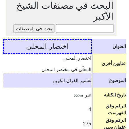
البحث في مصنفات الشيخ
الأكبر
اختصار المحلى
العنوان
اختصار المحلى
عناوين أخرى
المعلّى فى مختصر المحلى
الموضوع
تفسير القرآن الكريم
تاريخ الكتابة
غير محدد
الرقم وفق
4
الفهرست
الرقم وفق
275
عثمان يحيى