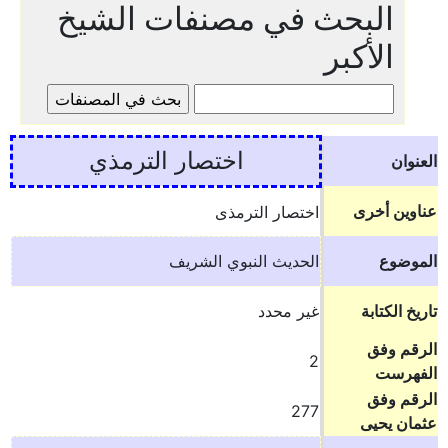
البحث في مصنفات الشيخ
الأكبر
اختصار الترمذي
العنوان
عناوين أخرى
اختصار الترمذى
الموضوع
الحديث النبوي الشريف
تاريخ الكتابة
غير محدد
الرقم وفق
2
الفهرست
الرقم وفق
277
عثمان يحيى