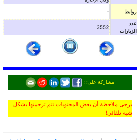
روابط
-
عدد
3552
الزيارات
مشاركة على: :
يرجى ملاحظة أن بعض المحتويات تتم ترجمتها بشكل
شبه تلقائي!