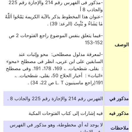
-مذكور فى الفهرس رقم 214 والإجازة رقم 225
والجاذب 8 أ
-عنوان هذا المخطوط يذكر بالآية الكريمة يَمْحُوا اَللّٰهُ
مٰا يَشٰاءُ و يُثْبِتُ (الرعد: 39) .
-فيما يتعلق بنفس الموضوع راجع الفتوحات 2 ص
152-153
الوصف
-لمعرفة مدلول مصطلحى: محو وإثبات عند
السابقين على ابن عربى، انظر فى مصطلح «محو»
: بقلى، شطحيات. .، 169، 178، 191. وفى مصطلح
«اثبات» : أخبار الحلاج 50، بقلى، شطحيات. .،
191(راجع ماسينيون L. T ص 22، 34) .
مذكور في
الفهرس رقم 214 والإجازة رقم 225 والجاذب 8 .
مذكور فيه
فيه إشارات إلى كتاب الفتوحات المكية
لا يوجد له أي مخطوطة، وهو مذكور في الفهرس
ملاحظات
وفي الإجازة